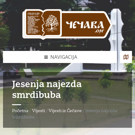
Skip
Skip
Skip
to
to
to
content
left
footer
sidebar
NAVIGACIJA
Jesenja najezda
smrdibuba
Početna
/
Vijesti
/
Vijesti iz Čečave
/
Jesenja najezda
smrdibuba