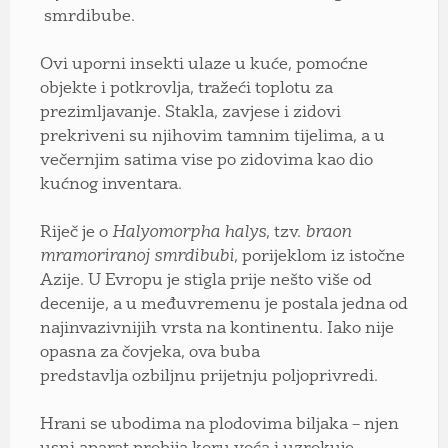
smrdibube.
Ovi uporni insekti ulaze u kuće, pomoćne
objekte i potkrovlja, tražeći toplotu za
prezimljavanje. Stakla, zavjese i zidovi
prekriveni su njihovim tamnim tijelima, a u
večernjim satima vise po zidovima kao dio
kućnog inventara.
Riječ je o
Halyomorpha halys
, tzv.
braon
mramoriranoj smrdibubi
, porijeklom iz istočne
Azije. U Evropu je stigla prije nešto više od
decenije, a u međuvremenu je postala jedna od
najinvazivnijih vrsta na kontinentu. Iako nije
opasna za čovjeka, ova buba
predstavlja ozbiljnu prijetnju poljoprivredi.
Hrani se ubodima na plodovima biljaka – njen