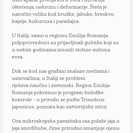
usni aparat probija koru voća i uzrokuje
oštećenja, nekrozu i deformacije. Šteta je
naročito velika kod kruške, jabuke, breskve,
kajsije, kukuruza i paradajza.
U Italiji, samo u regionu Emilija-Romanja,
poljoprivrednici su prijavljivali gubitke koji su
u nekim godinama iznosili stotine miliona
evra.
Dok se kod nas građani snalaze metlama i
usisivačima, u Italiji se problem
rješava naučno i sistemski. Region Emilija-
Romanja pokrenuo je program biološke
kontrole – u prirodu se pušta Trissolcus
japonicus, poznata kao
samurajska osica
.
Ova mikroskopska parazitska osa polaže jaja u
jaja smrdibube, čime prirodno smanjuje njenu