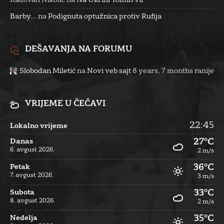
Radovan Nikolić
na
Na Ukrini Tomin vir
Barby...
na
Podignuta optužnica protiv Rufija
DEŠAVANJA NA FORUMU
Slobodan Miletić
na
Novi veb sajt
8 years, 7 months ranije
VRIJEME U ČEČAVI
22:45
Lokalno vrijeme
27°C
Danas
6. avgust 2026.
2 m/s
36°C
Petak
7. avgust 2026.
3 m/s
33°C
Subota
8. avgust 2026.
2 m/s
35°C
Nedelja