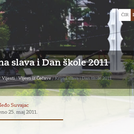
Choose
ĆIR
languag
na slava i Dan škole 2011
/
Vijesti
/
Vijesti iz Čečave
/
Krsna slava i Dan škole 2011
Neđo Suvajac
eno 25. maj 2011.