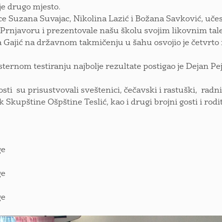
 je drugo mjesto.
ce Suzana Suvajac, Nikolina Lazić i Božana Savković, uče
 Prnjavoru i prezentovale našu školu svojim likovnim ta
a Gajić na državnom takmičenju u šahu osvojio je četvrto 
sternom testiranju najbolje rezultate postigao je Dejan Pej
sti su prisustvovali sveštenici, čečavski i rastuški, radn
k Skupštine Ošpštine Teslić, kao i drugi brojni gosti i rodit