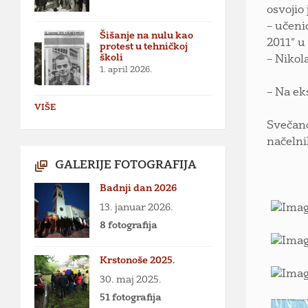
osvojio
– učeni
Šišanje na nulu kao
2011” u
protest u tehničkoj
školi
– Nikol
1. april 2026.
– Na ek
VIŠE
Svečano
načelni
GALERIJE FOTOGRAFIJA
Badnji dan 2026
13. januar 2026.
8 fotografija
Krstonoše 2025.
30. maj 2025.
51 fotografija