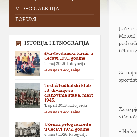
VIDEO GALERIJA
FORUMI
Juče je
Metodij
ISTORIJA I ETNOGRAFIJA
područn
i člano
Đurđevdanski turnir u
Čečavi 1991. godine
2. maj 2026.
kategorija
Istorija i etnografija
Za najb
sportis
Teslić/Fudbalski klub
53. divizije sa
članovima štaba, mart
1945.
1. april 2026.
kategorija
Za uspj
Istorija i etnografija
više uč
Učenici petog razreda
u Čečavi 1972. godine
– Na ko
6. mart 2026.
kategorija