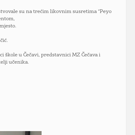
stvovale su na trećim likovnim susretima “Peyo
lentom,
mjesto.
čić.
ici škole u Čečavi, predstavnici MZ Čečava i
elji učenika.