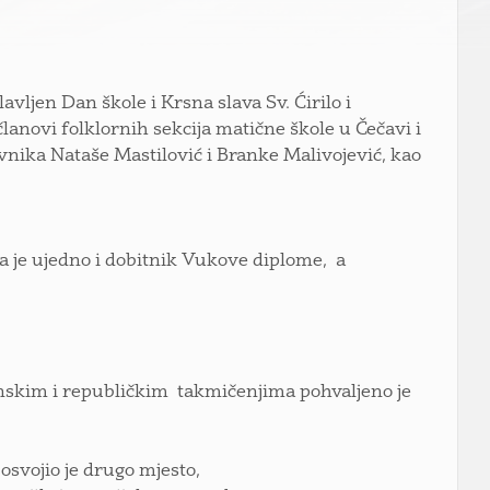
vljen Dan škole i Krsna slava Sv. Ćirilo i
lanovi folklornih sekcija matične škole u Čečavi i
avnika Nataše Mastilović i Branke Malivojević, kao
ja je ujedno i dobitnik Vukove diplome, a
inskim i republičkim takmičenjima pohvaljeno je
osvojio je drugo mjesto,