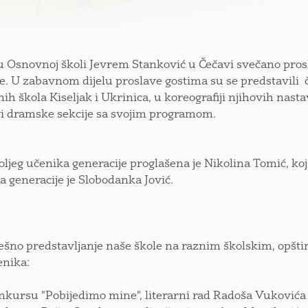
 u Osnovnoj školi Jevrem Stanković u Čečavi svečano prosla
e. U zabavnom dijelu proslave gostima su se predstavili č
ih škola Kiseljak i Ukrinica, u koreografiji njihovih nast
vi dramske sekcije sa svojim programom.
oljeg učenika generacije proglašena je Nikolina Tomić, ko
ta generacije je Slobodanka Jović.
ešno predstavljanje naše škole na raznim školskim, opšt
enika:
nkursu "Pobijedimo mine", literarni rad Radoša Vukovića 