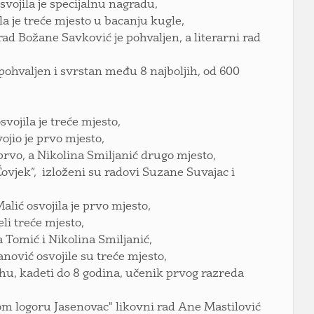
vojila je specijalnu nagradu,
a je treće mjesto u bacanju kugle,
rad Božane Savković je pohvaljen, a literarni rad
pohvaljen i svrstan među 8 najboljih, od 600
ojila je treće mjesto,
ojio je prvo mjesto,
prvo, a Nikolina Smiljanić drugo mjesto,
vjek”, izloženi su radovi Suzane Suvajac i
ić osvojila je prvo mjesto,
li treće mjesto,
a Tomić i Nikolina Smiljanić,
anović osvojile su treće mjesto,
, kadeti do 8 godina, učenik prvog razreda
om logoru Jasenovac" likovni rad Ane Mastilović