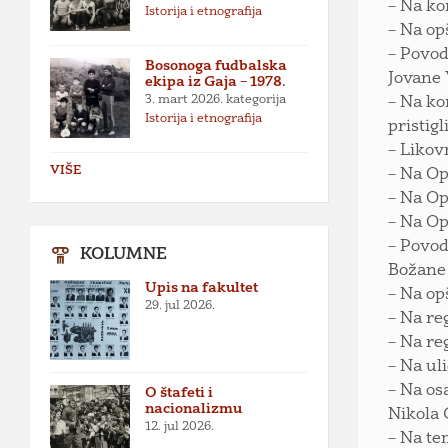
– Na ko
Istorija i etnografija
– Na op
– Povod
Bosonoga fudbalska
Jovane 
ekipa iz Gaja – 1978.
3. mart 2026.
kategorija
– Na ko
Istorija i etnografija
pristigl
– Likov
VIŠE
– Na Op
– Na Op
– Na Op
– Povod
KOLUMNE
Božane
Upis na fakultet
– Na op
29. jul 2026.
– Na re
– Na re
– Na ul
– Na os
O štafeti i
nacionalizmu
Nikola 
12. jul 2026.
– Na te