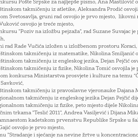
nkursu Pošte Srpske za najljepše pismo, Ana Mastilović os
štinskom takmičenju iz atletike, Aleksandra Prodić osvojil
om Svetosavlja, gruni rad osvojio je prvo mjesto, likovni 
Vuković osvojio je treće mjesto,
nkursu "Poziv na izložbu pejzaža", rad Suzane Suvajac je 
ih,
ni rad Rade Vučića izložen u izložbenom prostoru Koraci,
štinskom takmičenju iz matematike, Nikolina Smiljanić osv
štinskom takmičenju iz engleskog jezika, Dejan Pejčić osv
štinskom takmičenju iz fizike, Nikolina Tomić osvojila je 
om konkursa Ministarstva prosvjete i kulture na temu “Čo
 Savković,
štinskom takmičenju iz pravoslavne vjeronauke Dajana Mal
gionalnom takmičenju iz engleskog jezika Dejan Pejčić dije
gionalnom takmičenju iz fizike, peto mjesto dijele Nikolin
ičnim trkama "Teslić 2011", Andrea Vasiljević i Dijana Mik
amnaestom kadetskom prvenstvu Republike Srpske u šahu
Gajić osvojio je prvo mjesto,
mu "Stradanje i sjećanje na nevine žrtve u koncentracion