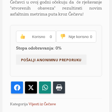
Čečavci u ovoj godni očekuju da će rješavanje
"stvorenih obaveza" rezultirati novim
asfaltnim metrima puta kroz Čečavu!
Korisno
0
Nije korisno
0
Stopa odobravanja: 0%
Facebook
X
WhatsApp
Print
Kategorija
Vijesti iz Čečave