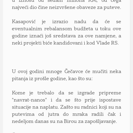
u iznosu od sedam miliona KM, od čega
najveći dio čine neizvršene obaveze za puteve.
Kasapović je izrazio nadu da će se
eventualnim rebalansom budžeta u toku ove
godine iznaći još sredstava za ove namjene, a
neki projekti biće kandidovani i kod Vlade RS.
U ovoj godini mnoge Čečavce će mučiti neka
pitanja iz prošle godine, kao što su:
Kome je trebalo da se izgrade pripreme
"navrat-nanos" i da se što prije ispostave
situacije na naplatu. Zašto su radnici koji su na
putevima od jutra do mraka radili čak i
nedeljom danas su na Birou za zapošljavanje.