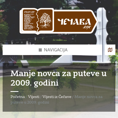
Skip
Skip
Skip
to
to
to
content
left
footer
sidebar
NAVIGACIJA
Manje novca za puteve u
2009. godini
Početna
/
Vijesti
/
Vijesti iz Čečave
/
Manje novca za
puteve u 2009. godini