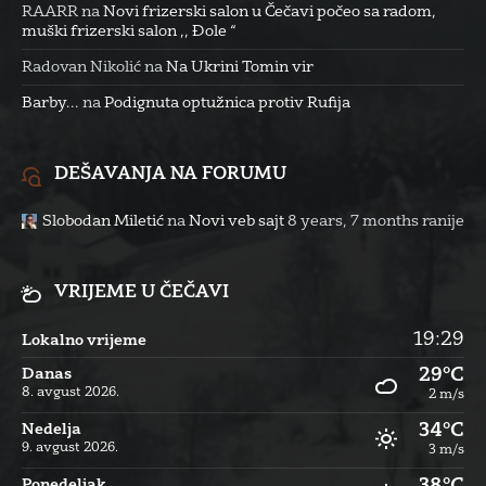
RAARR
na
Novi frizerski salon u Čečavi počeo sa radom,
muški frizerski salon ,, Đole “
Radovan Nikolić
na
Na Ukrini Tomin vir
Barby...
na
Podignuta optužnica protiv Rufija
DEŠAVANJA NA FORUMU
Slobodan Miletić
na
Novi veb sajt
8 years, 7 months ranije
VRIJEME U ČEČAVI
19:29
Lokalno vrijeme
29°C
Danas
8. avgust 2026.
2 m/s
34°C
Nedelja
9. avgust 2026.
3 m/s
Ponedeljak