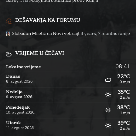
Barby...
na
Podignuta optužnica protiv Rufija
DEŠAVANJA NA FORUMU
Slobodan Miletić
na
Novi veb sajt
8 years, 7 months ranije
VRIJEME U ČEČAVI
08:41
Lokalno vrijeme
22°C
Danas
8. avgust 2026.
0 m/s
35°C
Nedelja
9. avgust 2026.
2 m/s
38°C
Ponedeljak
10. avgust 2026.
1 m/s
39°C
Utorak
11. avgust 2026.
2 m/s