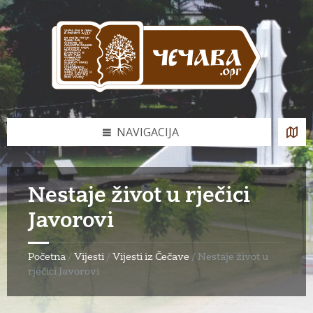
Skip
Skip
Skip
to
to
to
content
left
footer
sidebar
NAVIGACIJA
Nestaje život u rječici
Javorovi
Početna
/
Vijesti
/
Vijesti iz Čečave
/
Nestaje život u
rječici Javorovi