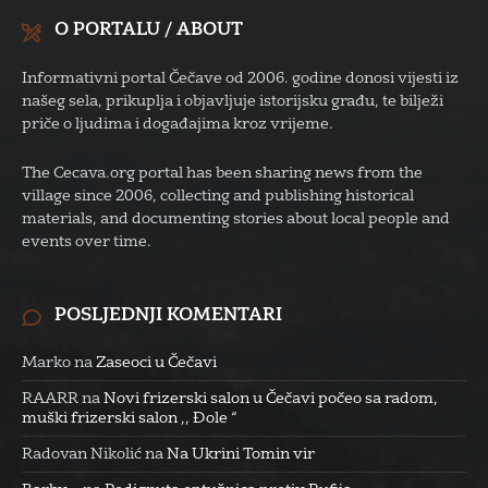
O PORTALU / ABOUT
Informativni portal Čečave od 2006. godine donosi vijesti iz
našeg sela, prikuplja i objavljuje istorijsku građu, te bilježi
priče o ljudima i događajima kroz vrijeme.
The Cecava.org portal has been sharing news from the
village since 2006, collecting and publishing historical
materials, and documenting stories about local people and
events over time.
POSLJEDNJI KOMENTARI
Marko
na
Zaseoci u Čečavi
RAARR
na
Novi frizerski salon u Čečavi počeo sa radom,
muški frizerski salon ,, Đole “
Radovan Nikolić
na
Na Ukrini Tomin vir