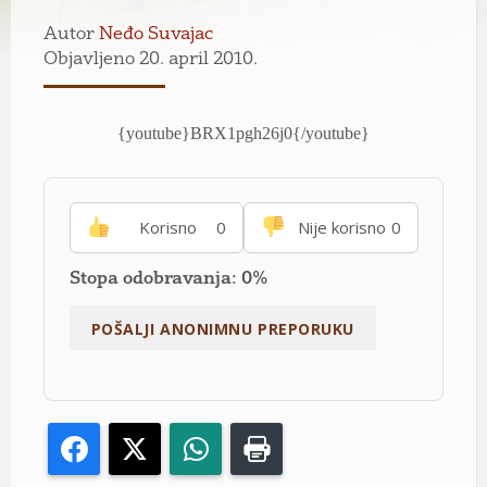
Autor
Neđo Suvajac
Objavljeno 20. april 2010.
{youtube}BRX1pgh26j0{/youtube}
Korisno
0
Nije korisno
0
Stopa odobravanja: 0%
Facebook
X
WhatsApp
Print