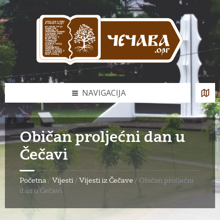
Skip
Skip
Skip
to
to
to
content
left
footer
sidebar
NAVIGACIJA
Običan proljećni dan u
Čečavi
Početna
/
Vijesti
/
Vijesti iz Čečave
/
Običan proljećni
dan u Čečavi