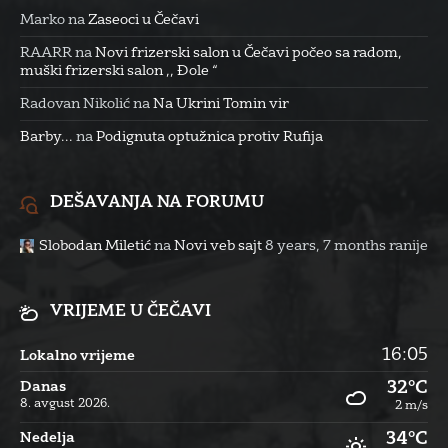
Marko
na
Zaseoci u Čečavi
RAARR
na
Novi frizerski salon u Čečavi počeo sa radom,
muški frizerski salon ,, Đole “
Radovan Nikolić
na
Na Ukrini Tomin vir
Barby...
na
Podignuta optužnica protiv Rufija
DEŠAVANJA NA FORUMU
Slobodan Miletić
na
Novi veb sajt
8 years, 7 months ranije
VRIJEME U ČEČAVI
16:05
Lokalno vrijeme
32°C
Danas
8. avgust 2026.
2 m/s
34°C
Nedelja