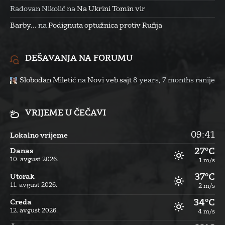
Radovan Nikolić
na
Na Ukrini Tomin vir
Barby...
na
Podignuta optužnica protiv Rufija
DEŠAVANJA NA FORUMU
Slobodan Miletić
na
Novi veb sajt
8 years, 7 months ranije
VRIJEME U ČEČAVI
09:41
Lokalno vrijeme
27°C
Danas
10. avgust 2026.
1 m/s
37°C
Utorak
11. avgust 2026.
2 m/s
34°C
Creda
12. avgust 2026.
4 m/s