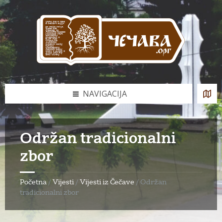
Skip
Skip
Skip
to
to
to
content
left
footer
sidebar
NAVIGACIJA
Održan tradicionalni
zbor
Početna
/
Vijesti
/
Vijesti iz Čečave
/
Održan
tradicionalni zbor