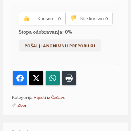
Korisno
0
Nije korisno
0
Stopa odobravanja: 0%
Facebook
X
WhatsApp
Print
Kategorija
Vijesti iz Čečave
Zbor