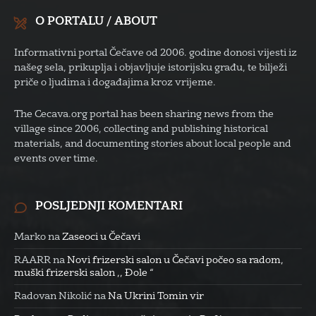
O PORTALU / ABOUT
Informativni portal Čečave od 2006. godine donosi vijesti iz
našeg sela, prikuplja i objavljuje istorijsku građu, te bilježi
priče o ljudima i događajima kroz vrijeme.
The Cecava.org portal has been sharing news from the
village since 2006, collecting and publishing historical
materials, and documenting stories about local people and
events over time.
POSLJEDNJI KOMENTARI
Marko
na
Zaseoci u Čečavi
RAARR
na
Novi frizerski salon u Čečavi počeo sa radom,
muški frizerski salon ,, Đole “
Radovan Nikolić
na
Na Ukrini Tomin vir