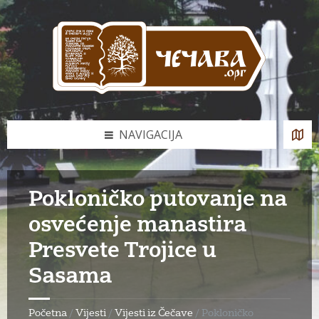
Skip
Skip
Skip
to
to
to
content
left
footer
sidebar
NAVIGACIJA
Pokloničko putovanje na
osvećenje manastira
Presvete Trojice u
Sasama
Početna
/
Vijesti
/
Vijesti iz Čečave
/
Pokloničko