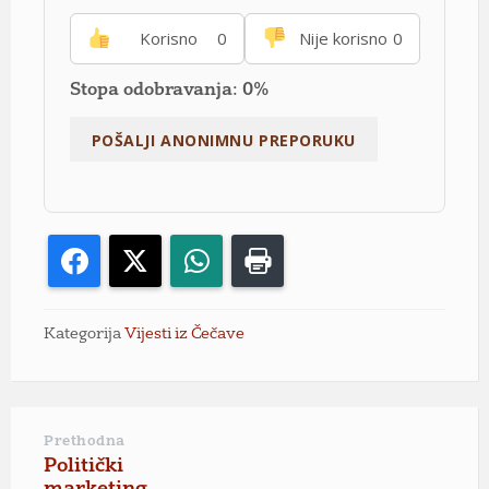
Korisno
0
Nije korisno
0
Stopa odobravanja: 0%
Facebook
X
WhatsApp
Print
Kategorija
Vijesti iz Čečave
Prethodna
Politički