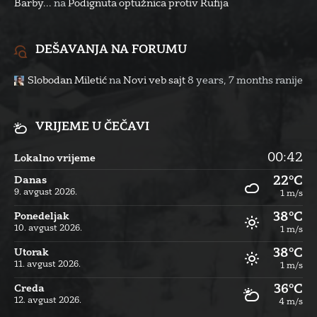
Barby...
na
Podignuta optužnica protiv Rufija
DEŠAVANJA NA FORUMU
Slobodan Miletić
na
Novi veb sajt
8 years, 7 months ranije
VRIJEME U ČEČAVI
00:42
Lokalno vrijeme
22°C
Danas
9. avgust 2026.
1 m/s
38°C
Ponedeljak
10. avgust 2026.
1 m/s
38°C
Utorak
11. avgust 2026.
1 m/s
36°C
Creda
12. avgust 2026.
4 m/s