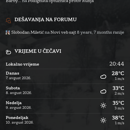
Barby...
na
Podignuta optužnica protiv Rufija
DEŠAVANJA NA FORUMU
Slobodan Miletić
na
Novi veb sajt
8 years, 7 months ranije
VRIJEME U ČEČAVI
20:44
Lokalno vrijeme
28°C
Danas
7. avgust 2026.
1 m/s
33°C
Subota
8. avgust 2026.
2 m/s
35°C
Nedelja
9. avgust 2026.
3 m/s
38°C
Ponedeljak
10. avgust 2026.
1 m/s