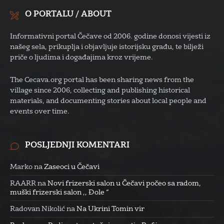
O PORTALU / ABOUT
Informativni portal Čečave od 2006. godine donosi vijesti iz
našeg sela, prikuplja i objavljuje istorijsku građu, te bilježi
priče o ljudima i događajima kroz vrijeme.
The Cecava.org portal has been sharing news from the
village since 2006, collecting and publishing historical
materials, and documenting stories about local people and
events over time.
POSLJEDNJI KOMENTARI
Marko
na
Zaseoci u Čečavi
RAARR
na
Novi frizerski salon u Čečavi počeo sa radom,
muški frizerski salon ,, Đole “
Radovan Nikolić
na
Na Ukrini Tomin vir