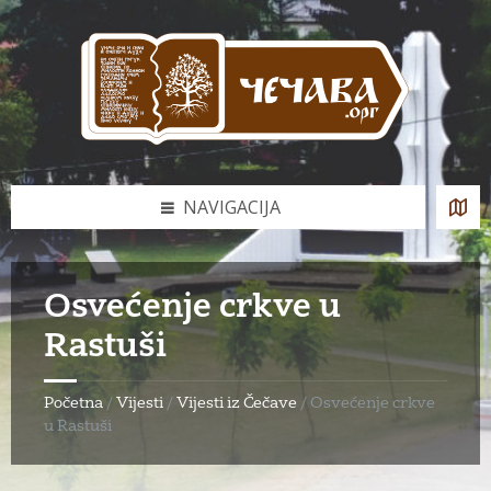
Skip
Skip
Skip
to
to
to
content
left
footer
sidebar
NAVIGACIJA
Osvećenje crkve u
Rastuši
Početna
/
Vijesti
/
Vijesti iz Čečave
/
Osvećenje crkve
u Rastuši