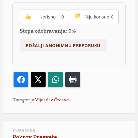
Korisno
0
Nije korisno
0
Stopa odobravanja: 0%
Facebook
X
WhatsApp
Print
Kategorija
Vijesti iz Čečave
Prethodna
Pokrov Presvete