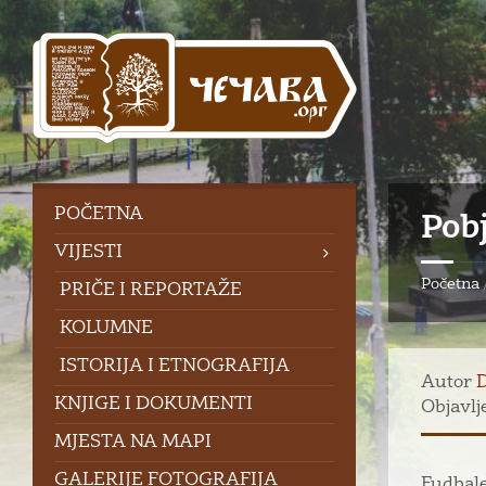
Skip
Skip
Skip
to
to
to
content
left
footer
sidebar
POČETNA
Pob
VIJESTI
Početna
PRIČE I REPORTAŽE
KOLUMNE
ISTORIJA I ETNOGRAFIJA
Autor
KNJIGE I DOKUMENTI
Objavlj
MJESTA NA MAPI
GALERIJE FOTOGRAFIJA
Fudbale