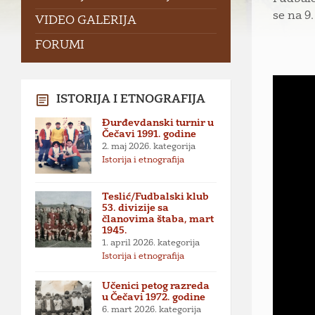
se na 9
VIDEO GALERIJA
FORUMI
ISTORIJA I ETNOGRAFIJA
Đurđevdanski turnir u
Čečavi 1991. godine
2. maj 2026.
kategorija
Istorija i etnografija
Teslić/Fudbalski klub
53. divizije sa
članovima štaba, mart
1945.
1. april 2026.
kategorija
Istorija i etnografija
Učenici petog razreda
u Čečavi 1972. godine
6. mart 2026.
kategorija