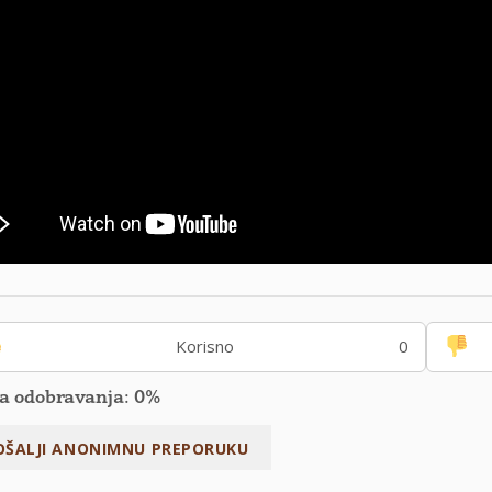
Korisno
0
a odobravanja: 0%