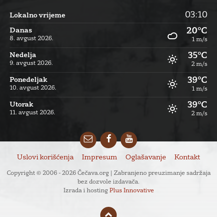
03:10
Lokalno vrijeme
20°C
Danas
8. avgust 2026.
1 m/s
35°C
Nedelja
9. avgust 2026.
2 m/s
39°C
Ponedeljak
10. avgust 2026.
1 m/s
39°C
Utorak
11. avgust 2026.
2 m/s
Email
Facebook
YouTube
Uslovi korišćenja
Impresum
Oglašavanje
Kontakt
Copyright © 2006 - 2026 Čečava.org | Zabranjeno preuzimanje sadržaja
bez dozvole izdavača.
Izrada i hosting
Plus Innovative