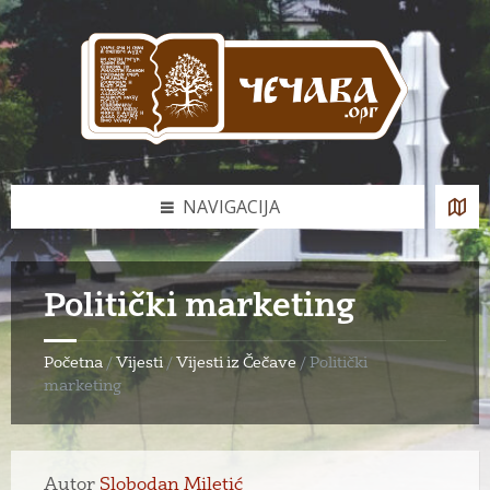
Skip
Skip
Skip
to
to
to
content
left
footer
sidebar
NAVIGACIJA
Politički marketing
Početna
/
Vijesti
/
Vijesti iz Čečave
/
Politički
marketing
Autor
Slobodan Miletić