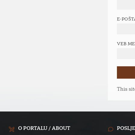
E-POŠ
VEB M
This si
O PORTALU / ABOUT
POSLJ