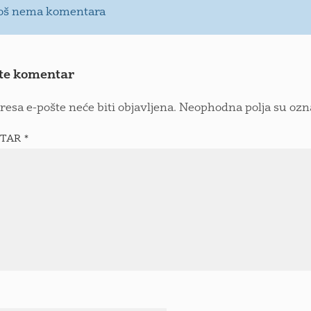
oš nema komentara
te komentar
resa e-pošte neće biti objavljena.
Neophodna polja su oz
TAR
*