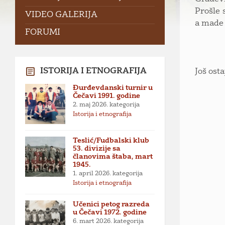
Prošle 
VIDEO GALERIJA
a made
FORUMI
ISTORIJA I ETNOGRAFIJA
Još osta
Đurđevdanski turnir u
Čečavi 1991. godine
2. maj 2026.
kategorija
Istorija i etnografija
Teslić/Fudbalski klub
53. divizije sa
članovima štaba, mart
1945.
1. april 2026.
kategorija
Istorija i etnografija
Učenici petog razreda
u Čečavi 1972. godine
6. mart 2026.
kategorija