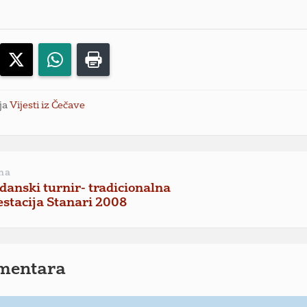
acebook
X
WhatsApp
Print
ja
Vijesti iz Čečave
na
danski turnir- tradicionalna
stacija Stanari 2008
mentara