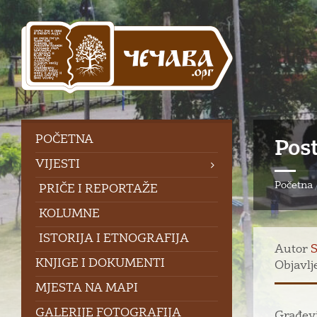
Skip
Skip
Skip
to
to
to
content
left
footer
sidebar
POČETNA
Pos
VIJESTI
Početna
PRIČE I REPORTAŽE
KOLUMNE
ISTORIJA I ETNOGRAFIJA
Autor
S
KNJIGE I DOKUMENTI
Objavlj
MJESTA NA MAPI
GALERIJE FOTOGRAFIJA
Građevi