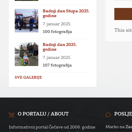
Badnji dan Stupa 2025.
godine
7. januar 2025.
This si
100 fotografija
Badnji dan 2025.
godine
7. januar 2025.
107 fotografija
SVE GALERIJE
O PORTALU / ABOUT
POSLJ
Marko
na
Zas
Informativni portal Čečave od 2006. godine