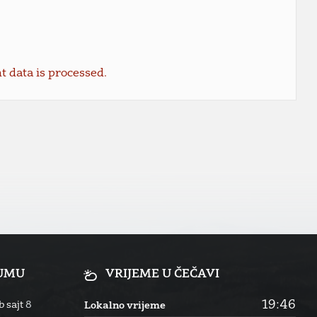
data is processed.
RUMU
VRIJEME U ČEČAVI
19:46
 sajt
8
Lokalno vrijeme