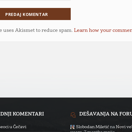
te uses Akismet to reduce spam.
Learn how your comment 
EDNJI KOMENTARI
DEŠAVANJA NA FO
eoci u Čečavi
Slobodan Miletić
na
Novi veb