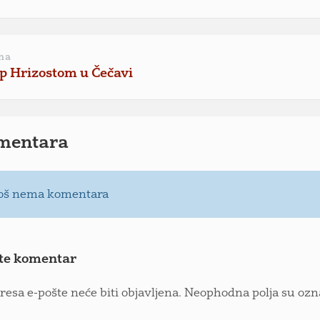
na
p Hrizostom u Čečavi
mentara
oš nema komentara
te komentar
resa e-pošte neće biti objavljena.
Neophodna polja su oz