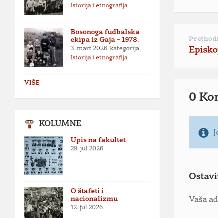
Istorija i etnografija
Bosonoga fudbalska
Prethod
ekipa iz Gaja – 1978.
3. mart 2026.
kategorija
Episko
Istorija i etnografija
VIŠE
0 Ko
KOLUMNE
J
Upis na fakultet
29. jul 2026.
Ostavi
O štafeti i
nacionalizmu
Vaša ad
12. jul 2026.