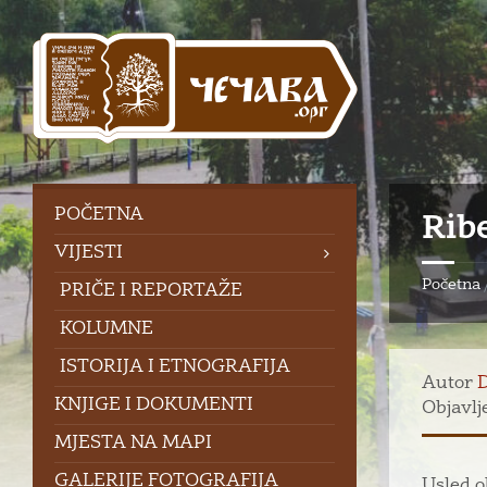
Skip
Skip
Skip
to
to
to
content
left
footer
sidebar
POČETNA
Rib
VIJESTI
Početna
PRIČE I REPORTAŽE
KOLUMNE
ISTORIJA I ETNOGRAFIJA
Autor
KNJIGE I DOKUMENTI
Objavlj
MJESTA NA MAPI
GALERIJE FOTOGRAFIJA
Usled o