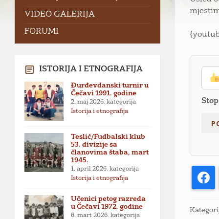
mjestim
VIDEO GALERIJA
FORUMI
{youtu
ISTORIJA I ETNOGRAFIJA
Đurđevdanski turnir u
Čečavi 1991. godine
Stop
2. maj 2026.
kategorija
Istorija i etnografija
Teslić/Fudbalski klub
53. divizije sa
članovima štaba, mart
1945.
1. april 2026.
kategorija
F
Istorija i etnografija
Učenici petog razreda
u Čečavi 1972. godine
Kategori
6. mart 2026.
kategorija