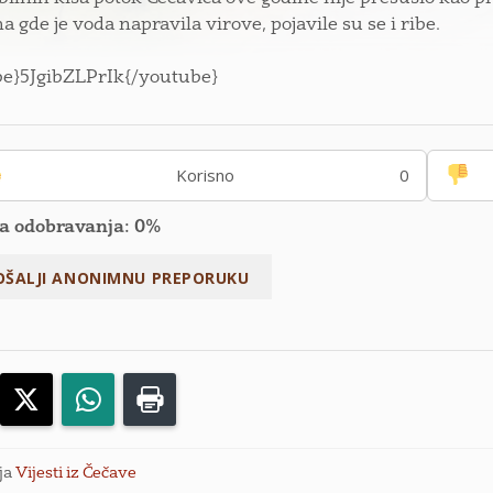
a gde je voda napravila virove, pojavile su se i ribe.
be}5JgibZLPrIk{/youtube}
Korisno
0
a odobravanja: 0%
acebook
X
WhatsApp
Print
ja
Vijesti iz Čečave