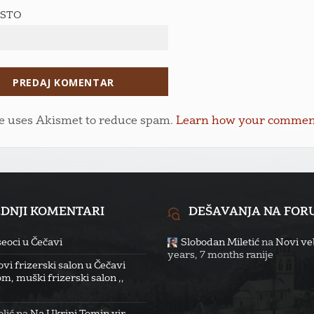
ESTO
te uses Akismet to reduce spam.
Learn how your comment 
EDNJI KOMENTARI
DEŠAVANJA NA FO
eoci u Čečavi
Slobodan Miletić
na
Novi veb
years, 7 months ranije
vi frizerski salon u Čečavi
m, muški frizerski salon ,,
lić
na
Na Ukrini Tomin vir