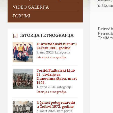
u škola
VIDEO GALERIJA
FORUMI
Priredb
Priredb
ISTORIJA I ETNOGRAFIJA
Teslić 
Đurđevdanski turnir u
Čečavi 1991. godine
2. maj 2026.
kategorija
Istorija i etnografija
Teslić/Fudbalski klub
53. divizije sa
članovima štaba, mart
1945.
1. april 2026.
kategorija
Istorija i etnografija
Učenici petog razreda
u Čečavi 1972. godine
6. mart 2026.
kategorija