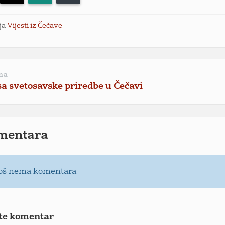
ja
Vijesti iz Čečave
na
sa svetosavske priredbe u Čečavi
mentara
oš nema komentara
te komentar