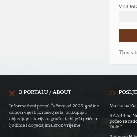
VEB M
This si
O PORTALU / ABOUT
POSLJ
Marko
na
Zas
Informativni portal Čečave od 2006. godine
donosi vijesti iz našeg sela, prikuplja i
RAARR
na
No
objavljuje istorijsku građu, te bilježi priče o
počeo sa rado
ljudima i događajima kroz vrijeme.
Đole “
Radovan Niko