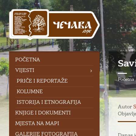
Skip
Skip
Skip
to
to
to
content
left
footer
sidebar
POČETNA
Sav
VIJESTI
Početna
PRIČE I REPORTAŽE
KOLUMNE
ISTORIJA I ETNOGRAFIJA
Autor
S
KNJIGE I DOKUMENTI
Objavlj
MJESTA NA MAPI
GALERIJE FOTOGRAFIJA
Danas j