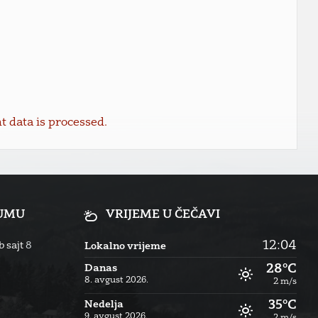
data is processed.
RUMU
VRIJEME U ČEČAVI
12:04
 sajt
8
Lokalno vrijeme
28°C
Danas
8. avgust 2026.
2 m/s
35°C
Nedelja
9. avgust 2026.
2 m/s