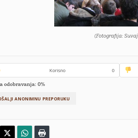
(Fotografija: Suvaj
Korisno
0
a odobravanja: 0%
acebook
X
WhatsApp
Print