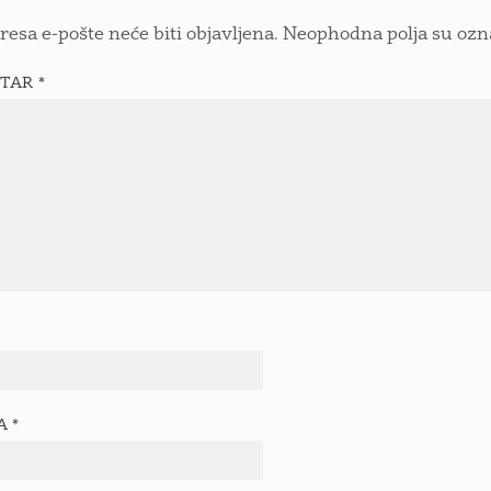
resa e-pošte neće biti objavljena.
Neophodna polja su oz
TAR
*
TA
*