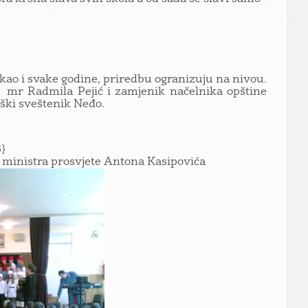
, kao i svake godine, priredbu ogranizuju na nivou.
or mr Radmila Pejić i zamjenik načelnika opštine
uški sveštenik Neđo.
}
e ministra prosvjete Antona Kasipovića