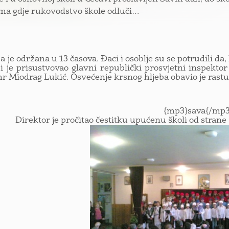
ma gdje rukovodstvo škole odluči…
a je održana u 13 časova. Đaci i osoblje su se potrudili da
i je prisustvovao glavni republički prosvjetni inspekt
mr Miodrag Lukić. Osvećenje krsnog hljeba obavio je rast
{mp3}sava{/mp3
Direktor je pročitao čestitku upućenu školi od stran