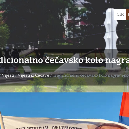
Choose
ĆIR
languag
dicionalno čečavsko kolo nagr
/
Vijesti
/
Vijesti iz Čečave
/
Tradicionalno čečavsko kolo nagrađeno