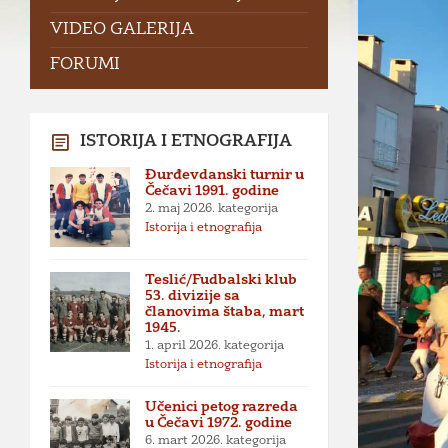
VIDEO GALERIJA
FORUMI
ISTORIJA I ETNOGRAFIJA
Đurđevdanski turnir u
Čečavi 1991. godine
2. maj 2026.
kategorija
Istorija i etnografija
Teslić/Fudbalski klub
53. divizije sa
članovima štaba, mart
1945.
1. april 2026.
kategorija
Istorija i etnografija
Učenici petog razreda
u Čečavi 1972. godine
6. mart 2026.
kategorija