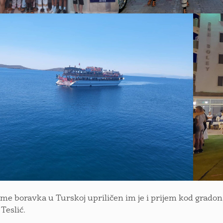
eme boravka u Turskoj upriličen im je i prijem kod gradon
Teslić.