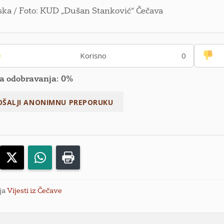
ka / Foto: KUD „Dušan Stanković“ Čečava
Korisno
0
a odobravanja: 0%
acebook
X
WhatsApp
Print
ja
Vijesti iz Čečave