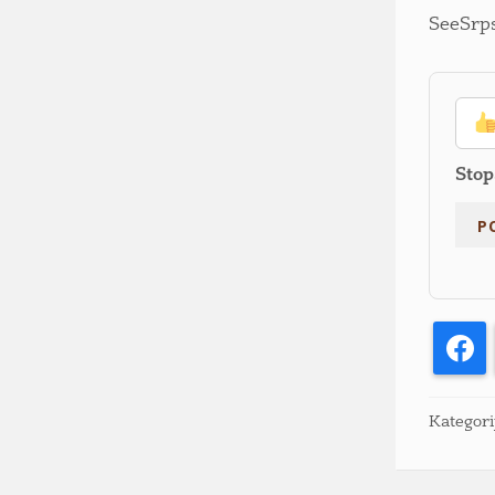
SeeSrps
Stop
F
Kategori