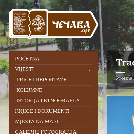
Skip
Skip
Skip
to
to
to
content
left
footer
sidebar
POČETNA
Tra
VIJESTI
Početna
PRIČE I REPORTAŽE
KOLUMNE
ISTORIJA I ETNOGRAFIJA
KNJIGE I DOKUMENTI
MJESTA NA MAPI
GALERIJE FOTOGRAFIJA