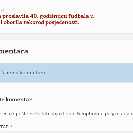
na
 proslavila 40. godišnjicu fudbala u
 i oborila rekorod posjećenosti.
mentara
oš nema komentara
te komentar
resa e-pošte neće biti objavljena.
Neophodna polja su oz
TAR
*