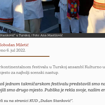
tanković” u Turskoj / Foto: Ana Mastilović
lobodan Miletić
no 6. jul 2022.
rkontinentalnom festivalu u Turskoj ansambl Kulturno u
jesto za najbolji scenski nastup.
još jednom takmičarskom festivalu predstavili smo na
jili smo drugo mjesto. Publika je rekla svoje, našim
li su na stranici KUD „Dušan Stanković“.