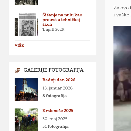
Za ovo 
i vaške
Šišanje na nulu kao
protest u tehničkoj
školi
1. april 2026.
VIŠE
GALERIJE FOTOGRAFIJA
Badnji dan 2026
13. januar 2026.
8 fotografija
Krstonoše 2025.
30. maj 2025.
51 fotografija