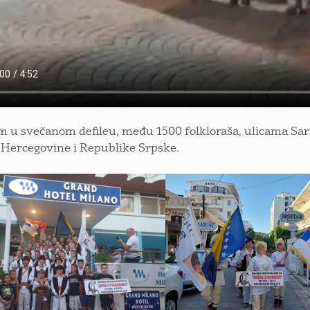
 u svečanom defileu, među 1500 folkloraša, ulicama Sar
 Hercegovine i Republike Srpske.