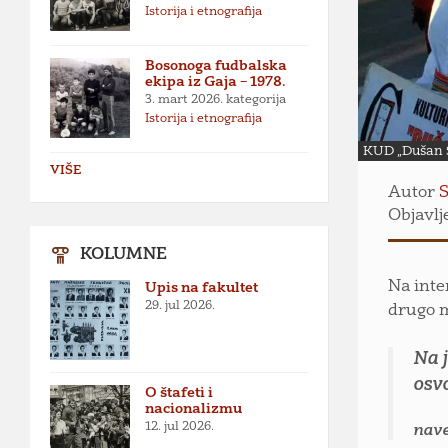
Istorija i etnografija
Bosonoga fudbalska
ekipa iz Gaja – 1978.
3. mart 2026.
kategorija
Istorija i etnografija
KUD „Dušan S
VIŠE
Autor
S
Objavlje
KOLUMNE
Na inte
Upis na fakultet
29. jul 2026.
drugo m
Na 
osvo
O štafeti i
nacionalizmu
12. jul 2026.
nave