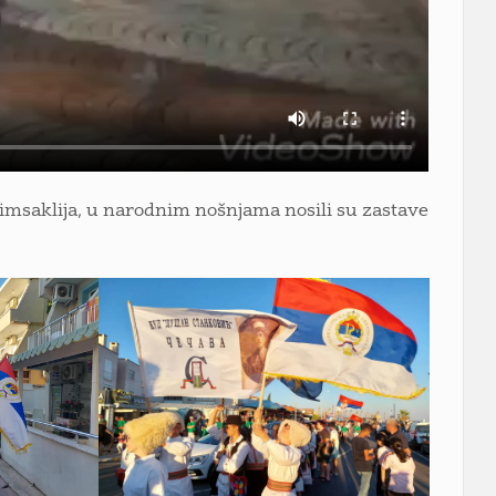
imsaklija, u narodnim nošnjama nosili su zastave