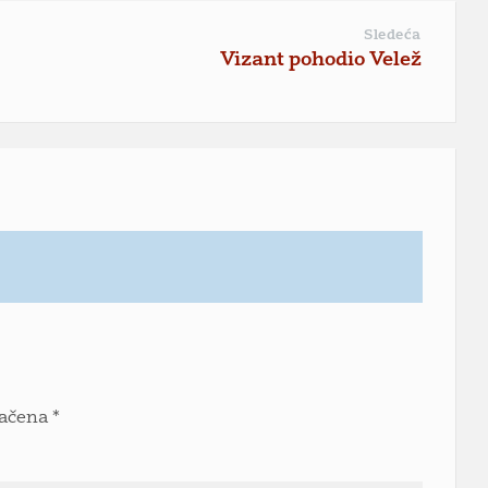
Sledeća
Vizant pohodio Velež
načena
*