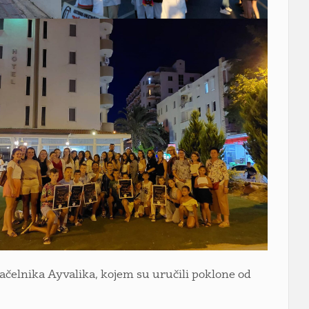
ačelnika Ayvalika, kojem su uručili poklone od