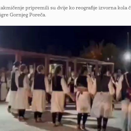
takmičenje pripremili su dvije ko reografije izvorna kola
 igre Gornjeg Poreča.