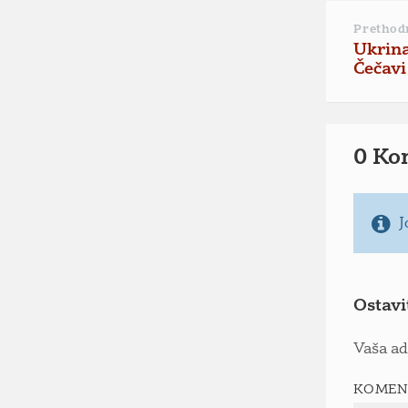
Prethod
Ukrina
Čečavi
0 Ko
J
Ostavi
Vaša ad
KOMEN