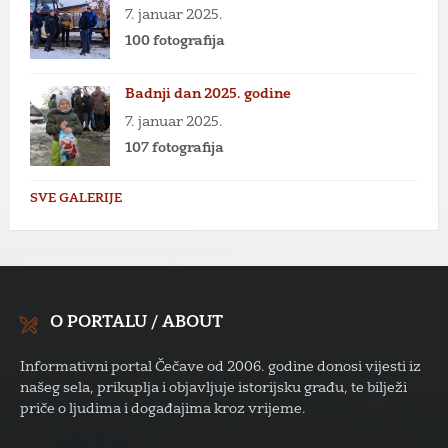
7. januar 2025.
100 fotografija
Badnji dan 2025. godine
7. januar 2025.
107 fotografija
SVE GALERIJE
O PORTALU / ABOUT
Informativni portal Čečave od 2006. godine donosi vijesti iz
našeg sela, prikuplja i objavljuje istorijsku građu, te bilježi
priče o ljudima i događajima kroz vrijeme.