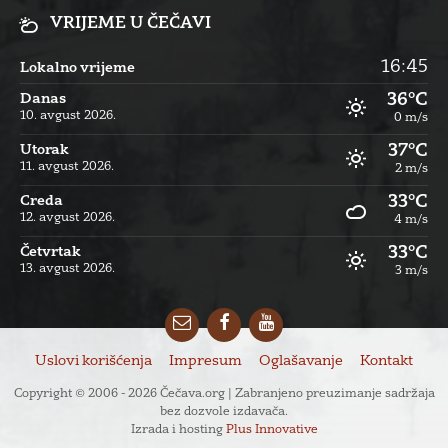
VRIJEME U ČEČAVI
16:45
Lokalno vrijeme
36°C
Danas
10. avgust 2026.
0 m/s
37°C
Utorak
11. avgust 2026.
2 m/s
33°C
Creda
12. avgust 2026.
4 m/s
33°C
Četvrtak
13. avgust 2026.
3 m/s
Email
Facebook
YouTube
Uslovi korišćenja
Impresum
Oglašavanje
Kontakt
Copyright © 2006 - 2026 Čečava.org | Zabranjeno preuzimanje sadržaja
bez dozvole izdavača.
Izrada i hosting
Plus Innovative