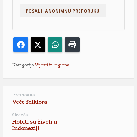
Facebook
X
WhatsApp
Print
Kategorija
Vijesti iz regiona
Prethodna
Veče folklora
Sledeća
Hobiti su živeli u
Indoneziji