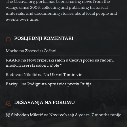
The Cecava.org portal has been sharing news from the
village since 2006, collecting and publishing historical
materials, and documenting stories about local people and
events over time.
POSLJEDNJI KOMENTARI
Marko
na
Zaseoci u Čečavi
RAARR
na
Novi frizerski salon u Čečavi počeo sa radom,
muški frizerski salon ,, Đole “
Radovan Nikolić
na
Na Ukrini Tomin vir
Barby...
na
Podignuta optužnica protiv Rufija
DEŠAVANJA NA FORUMU
Slobodan Miletić
na
Novi veb sajt
8 years, 7 months ranije