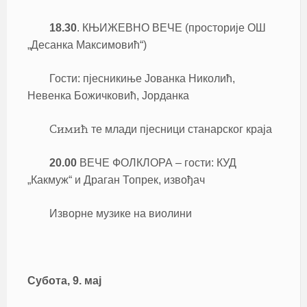
18.30
. КЊИЖЕВНО ВЕЧЕ (просторије ОШ
„Десанка Максимовић“)
Гости: пјесникиње Јованка Николић,
Невенка Божичковић, Јорданка
те млади пјесници станарског краја
Симић
20.00
ВЕЧЕ ФОЛКЛОРА – гости: КУД
„Какмуж“ и Драган Топрек, извођач
Изворне музике на виолини
Субота, 9. мај