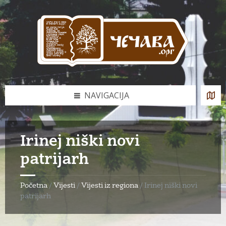
Skip
Skip
Skip
to
to
to
content
left
footer
sidebar
NAVIGACIJA
Irinej niški novi
patrijarh
Početna
/
Vijesti
/
Vijesti iz regiona
/
Irinej niški novi
patrijarh