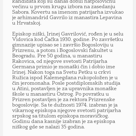
kandidata koji su danas dobili natpolovičnu
većinu u prvom krugu izbora na zasedanju
Sabora. Kovertu sa imenom patrijarha izvukao
je arhimandrid Gavrilo iz manastira Lepavina
u Hrvatskoj.
Episkop niški, Irinej Gavrilović, rođen je u selu
Vidovica kod Čačka 1930. godine. Po završetku
gimnazije upisao se i završio Bogosloviju u
Prizrenu, a potom i Bogoslovski fakultet u
Beogradu. Pre 50 godina, u manastiru
Rakovica, od njegove svetosti Patrijarha
Germana primio je monaški čin i dobio ime
Irinej. Nakon toga na Svetu Petku u crkvi
Ružica ispod Kalemegdana rukopoložen je u
čin jeromonaha. Posle postdiplomskih studija
u Atini, postavljen je za upravnika monaške
škole u manastiru Ostrog. Po povratku u
Prizren postavljen je za rektora Prizrenske
bogoslovije. Sa te dužnosti 1974. izabran je ja
vikarnog episkopa njegove svetosti patrijarha
srpskog sa titulom episkopa moravičkog.
Godinu dana kasnije izabran je za episkopa
niškog gde se nalazi 35 godina.