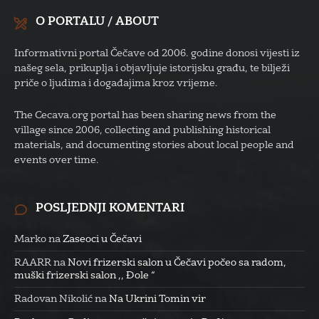
O PORTALU / ABOUT
Informativni portal Čečave od 2006. godine donosi vijesti iz
našeg sela, prikuplja i objavljuje istorijsku građu, te bilježi
priče o ljudima i događajima kroz vrijeme.
The Cecava.org portal has been sharing news from the
village since 2006, collecting and publishing historical
materials, and documenting stories about local people and
events over time.
POSLJEDNJI KOMENTARI
Marko
na
Zaseoci u Čečavi
RAARR
na
Novi frizerski salon u Čečavi počeo sa radom,
muški frizerski salon ,, Đole “
Radovan Nikolić
na
Na Ukrini Tomin vir