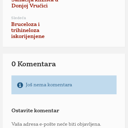
Sanacija klizišta u
Donjoj Vrućici
Sledeća
Bruceloza i
trihineloza
iskorijenjene
0 Komentara
Još nema komentara
Ostavite komentar
Vaša adresa e-pošte neće biti objavljena.