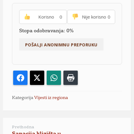
Korisno
0
Nije korisno
0
Stopa odobravanja: 0%
Facebook
X
WhatsApp
Print
Kategorija
Vijesti iz regiona
Prethodna