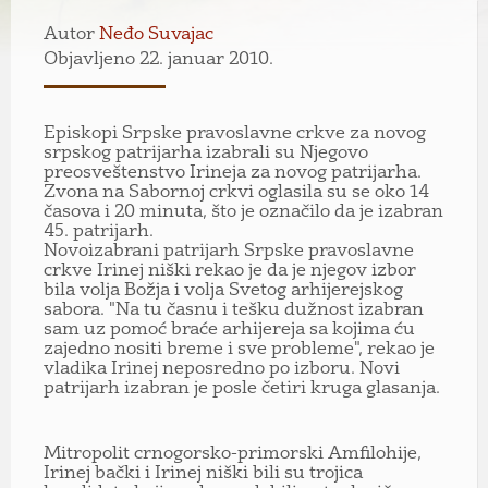
Autor
Neđo Suvajac
Objavljeno 22. januar 2010.
Episkopi Srpske pravoslavne crkve za novog
srpskog patrijarha izabrali su Njegovo
preosveštenstvo Irineja za novog patrijarha.
Zvona na Sabornoj crkvi oglasila su se oko 14
časova i 20 minuta, što je označilo da je izabran
45. patrijarh.
Novoizabrani patrijarh Srpske pravoslavne
crkve Irinej niški rekao je da je njegov izbor
bila volja Božja i volja Svetog arhijerejskog
sabora. "Na tu časnu i tešku dužnost izabran
sam uz pomoć braće arhijereja sa kojima ću
zajedno nositi breme i sve probleme", rekao je
vladika Irinej neposredno po izboru. Novi
patrijarh izabran je posle četiri kruga glasanja.
Mitropolit crnogorsko-primorski Amfilohije,
Irinej bački i Irinej niški bili su trojica