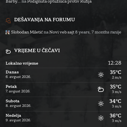
Barby...
na
Podignuta optužnica protiv Rufija
DEŠAVANJA NA FORUMU
Slobodan Miletić
na
Novi veb sajt
8 years, 7 months ranije
VRIJEME U ČEČAVI
12:28
Lokalno vrijeme
35°C
Danas
6. avgust 2026.
2 m/s
35°C
Petak
7. avgust 2026.
3 m/s
34°C
Subota
8. avgust 2026.
3 m/s
36°C
Nedelja
9. avgust 2026.
3 m/s