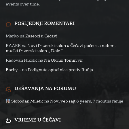
events over time.
POSLJEDNJI KOMENTARI
Marko
na
Zaseoci u Čečavi
RAARR
na
Novi frizerski salon u Čečavi počeo sa radom,
muški frizerski salon ,, Đole “
Radovan Nikolić
na
Na Ukrini Tomin vir
Barby...
na
Podignuta optužnica protiv Rufija
DEŠAVANJA NA FORUMU
Slobodan Miletić
na
Novi veb sajt
8 years, 7 months ranije
VRIJEME U ČEČAVI