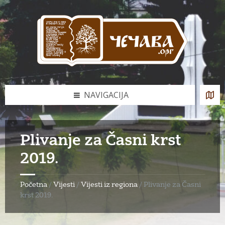
Skip
Skip
Skip
to
to
to
content
left
footer
sidebar
NAVIGACIJA
Plivanje za Časni krst
2019.
Početna
/
Vijesti
/
Vijesti iz regiona
/
Plivanje za Časni
krst 2019.