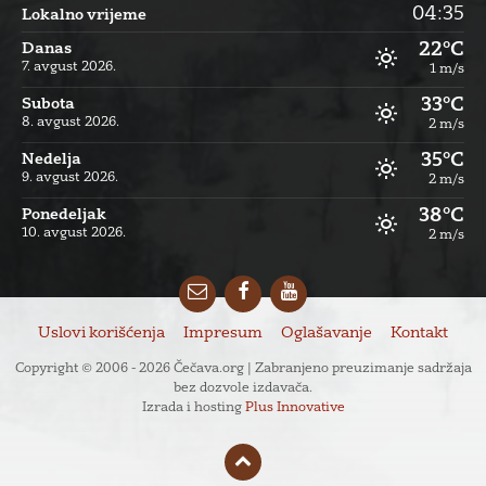
04:35
Lokalno vrijeme
22°C
Danas
7. avgust 2026.
1 m/s
33°C
Subota
8. avgust 2026.
2 m/s
35°C
Nedelja
9. avgust 2026.
2 m/s
38°C
Ponedeljak
10. avgust 2026.
2 m/s
Email
Facebook
YouTube
Uslovi korišćenja
Impresum
Oglašavanje
Kontakt
Copyright © 2006 - 2026 Čečava.org | Zabranjeno preuzimanje sadržaja
bez dozvole izdavača.
Izrada i hosting
Plus Innovative