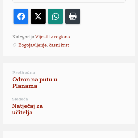
Facebook
X
WhatsApp
Print
Kategorija
Vijesti iz regiona
Bogojavljenje
,
časni krst
Prethodna
Odron na putu u
Planama
Sledeća
Natječaj za
učitelja