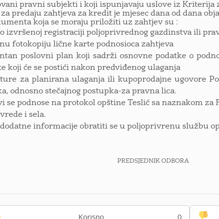
ovani pravni subjekti i koji ispunjavaju uslove iz Kriterija 
za predaju zahtjeva za kredit je mjesec dana od dana obj
menta koja se moraju priložiti uz zahtjev su :
o izvršenoj registraciji poljoprivrednog gazdinstva ili pr
nu fotokopiju lične karte podnosioca zahtjeva
ntan poslovni plan koji sadrži osnovne podatke o podnos
te koji će se postići nakon predviđenog ulaganja
ture za planirana ulaganja ili kupoprodajne ugovore P
a, odnosno stečajnog postupka-za pravna lica.
vi se podnose na protokol opštine Teslić sa naznakom za 
vrede i sela.
 dodatne informacije obratiti se u poljoprivrenu službu opš
PREDSJEDNIK ODBORA
Korisno
0