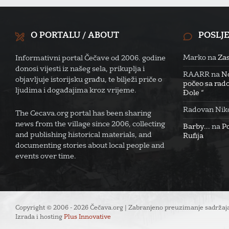
O PORTALU / ABOUT
POSLJ
Marko
na
Zas
Informativni portal Čečave od 2006. godine
donosi vijesti iz našeg sela, prikuplja i
RAARR
na
No
objavljuje istorijsku građu, te bilježi priče o
počeo sa rado
ljudima i događajima kroz vrijeme.
Đole “
Radovan Niko
The Cecava.org portal has been sharing
news from the village since 2006, collecting
Barby...
na
P
and publishing historical materials, and
Rufija
documenting stories about local people and
events over time.
Copyright © 2006 - 2026 Čečava.org | Zabranjeno preuzimanje sadržaja
Izrada i hosting
Plus Innovative