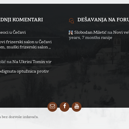
EDNJI KOMENTARI
DEŠAVANJA NA FO
eoci u Čečavi
Slobodan Miletić
na
Novi veb
years, 7 months ranije
vi frizerski salon u Čečavi
m, muški frizerski salon ,,
lić
na
Na Ukrini Tomin vir
odignuta optužnica protiv
Email
Facebook
YouTube
 bez dozvole izdavača.