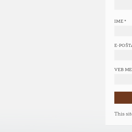
IME
*
E-POŠ
VEB M
This si