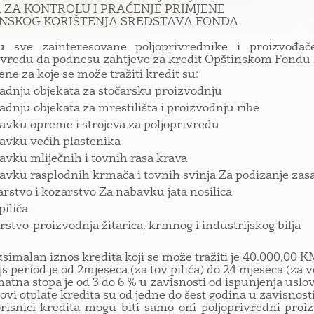
 ZA KONTROLU I PRAĆENJE PRIMJENE
NSKOG KORIŠTENJA SREDSTAVA FONDA
ju sve zainteresovane poljoprivrednike i proizvođa
ivredu da podnesu zahtjeve za kredit Opštinskom Fondu za
ene za koje se može tražiti kredit su:
radnju objekata za stočarsku proizvodnju
radnju objekata za mrestilišta i proizvodnju ribe
avku opreme i strojeva za poljoprivredu
avku većih plastenika
avku mliječnih i tovnih rasa krava
avku rasplodnih krmača i tovnih svinja Za podizanje zas
arstvo i kozarstvo Za nabavku jata nosilica
pilića
arstvo-proizvodnja žitarica, krmnog i industrijskog bilja
imalan iznos kredita koji se može tražiti je 40.000,00 
s period je od 2mjeseca (za tov pilića) do 24 mjeseca (za v
tna stopa je od 3 do 6 % u zavisnosti od ispunjenja uslov
vi otplate kredita su od jedne do šest godina u zavisnost
snici kredita mogu biti samo oni poljoprivredni proizvo