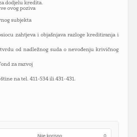
za dodjelu kredita.
ave ovog poziva
avnog subjekta
iocu zahtjeva i objašnjava razloge kreditiranja i
otvrdu od nadležnog suda o nevođenju krivičnog
Fond za razvoj
tine na tel. 411-534 ili 431-431.
Nije korisno
0