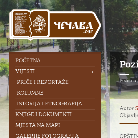
Skip
Skip
Skip
to
to
to
content
left
footer
sidebar
POČETNA
Pozi
VIJESTI
Početna
PRIČE I REPORTAŽE
KOLUMNE
ISTORIJA I ETNOGRAFIJA
Autor
S
KNJIGE I DOKUMENTI
Objavlj
MJESTA NA MAPI
GALERIJE FOTOGRAFIJA
OPŠTI