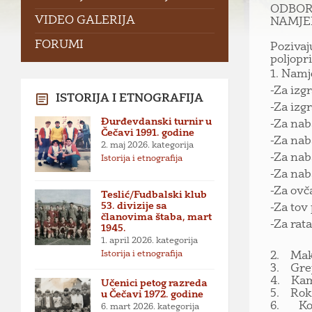
ODBOR
VIDEO GALERIJA
NAMJE
FORUMI
Poziva
poljopr
1. Namj
-Za izg
ISTORIJA I ETNOGRAFIJA
-Za izg
Đurđevdanski turnir u
-Za nab
Čečavi 1991. godine
-Za nab
2. maj 2026.
kategorija
-Za nab
Istorija i etnografija
-Za nab
-Za ovč
Teslić/Fudbalski klub
53. divizije sa
-Za tov 
članovima štaba, mart
-Za rat
1945.
1. april 2026.
kategorija
Istorija i etnografija
2. Maks
3. Grej
4. Kama
Učenici petog razreda
5. Roko
u Čečavi 1972. godine
6. Kori
6. mart 2026.
kategorija