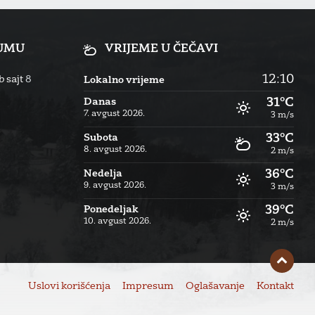
RUMU
VRIJEME U ČEČAVI
12:10
 sajt
8
Lokalno vrijeme
31°C
Danas
7. avgust 2026.
3 m/s
33°C
Subota
8. avgust 2026.
2 m/s
36°C
Nedelja
9. avgust 2026.
3 m/s
39°C
Ponedeljak
10. avgust 2026.
2 m/s
Uslovi korišćenja
Impresum
Oglašavanje
Kontakt