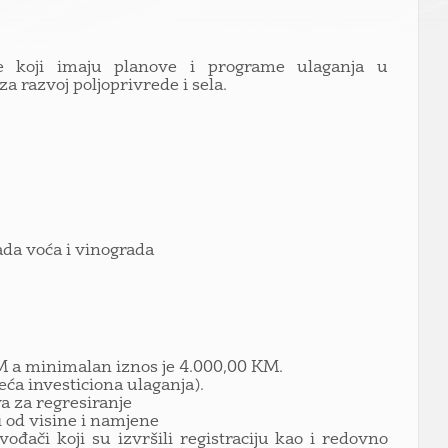
če koji imaju planove i programe ulaganja u
 razvoj poljoprivrede i sela.
ada voća i vinograda
KM a minimalan iznos je 4.000,00 KM.
eća investiciona ulaganja).
a za regresiranje
i od visine i namjene
đači koji su izvršili registraciju kao i redovno