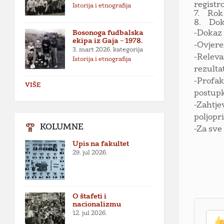
registr
Istorija i etnografija
7. Rok 
8. Doku
Bosonoga fudbalska
-Dokaz 
ekipa iz Gaja – 1978.
-Ovjere
3. mart 2026.
kategorija
-Releva
Istorija i etnografija
rezulta
-Profak
VIŠE
postupk
-Zahtje
poljopri
KOLUMNE
-Za sve
Upis na fakultet
29. jul 2026.
O štafeti i
nacionalizmu
12. jul 2026.