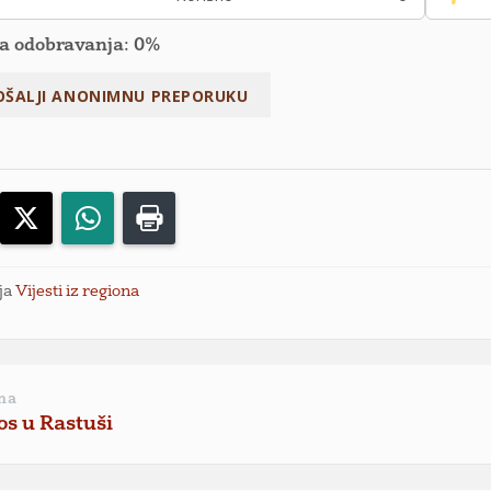
a odobravanja: 0%
acebook
X
WhatsApp
Print
ja
Vijesti iz regiona
na
os u Rastuši