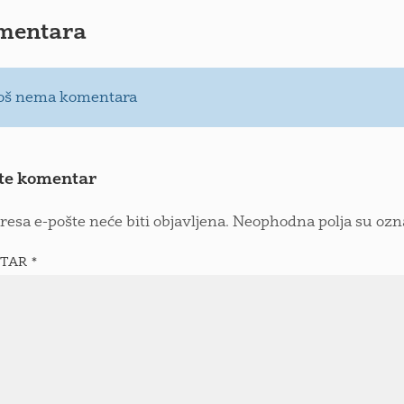
mentara
oš nema komentara
te komentar
resa e-pošte neće biti objavljena.
Neophodna polja su oz
TAR
*