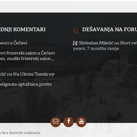
EDNJI KOMENTARI
DEŠAVANJA NA FO
eoci u Čečavi
Slobodan Miletić
na
Novi veb
years, 7 months ranije
vi frizerski salon u Čečavi
m, muški frizerski salon ,,
lić
na
Na Ukrini Tomin vir
odignuta optužnica protiv
Email
Facebook
YouTube
 bez dozvole izdavača.