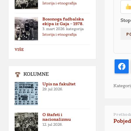
Istorija i etnografija
Bosonoga fudbalska
Stop
ekipa iz Gaja – 1978.
3. mart 2026.
kategorija
Istorija i etnografija
VIŠE
F
KOLUMNE
Upis na fakultet
Kategori
29. jul 2026.
O štafeti i
Prethod
nacionalizmu
Pobjed
12. jul 2026.