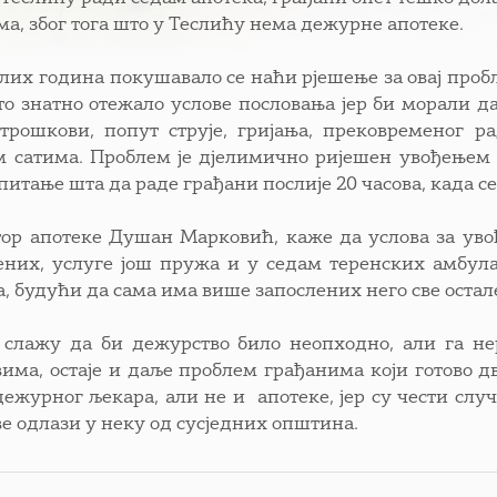
ма, због тога што у Теслићу нема дежурне апотеке.
лих година покушавало се наћи рјешење за овај пробл
то знатно отежало услове пословања јер би морали да
трошкови, попут струје, гријања, прековременог ра
 сатима. Проблем је дјелимично ријешен увођењем др
питање шта да раде грађани послије 20 часова, када се
ор апотеке Душан Марковић, каже да услова за увође
ених, услуге још пружа и у седам теренских амбул
а, будући да сама има више запослених него све остал
 слажу да би дежурство било неопходно, али га не
вима, остаје и даље проблем грађанима који готово д
дежурног љекара, али не и апотеке, јер су чести слу
ве одлази у неку од сусједних општина.