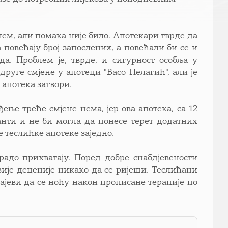
ем, али помака није било. Aпотекари тврде да
 повећају број запослених, а повећали би се и
да. Проблем је, тврде, и сигурност особља у
уге смјене у апотеци "Васо Пелагић", али је
 апотека затвори.
ње треће смјене нема, јер ова апотека, са 12
анти и не би могла да понесе терет додатних
е теслићке апотеке заједно.
радо прихватају. Поред добре снабдјевености
вије деценије никако да се ријеши. Теслићани
чајеви да се ноћу након прописане терапије по