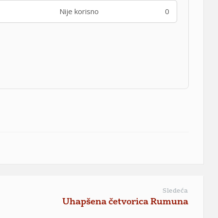
Nije korisno
0
Sledeća
Uhapšena četvorica Rumuna