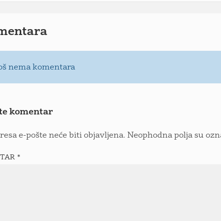
mentara
oš nema komentara
te komentar
resa e-pošte neće biti objavljena.
Neophodna polja su oz
TAR
*