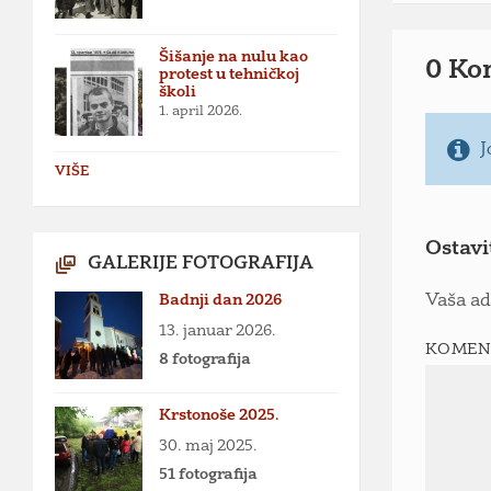
Šišanje na nulu kao
0 Ko
protest u tehničkoj
školi
1. april 2026.
J
VIŠE
Ostavi
GALERIJE FOTOGRAFIJA
Badnji dan 2026
Vaša ad
13. januar 2026.
KOMEN
8 fotografija
Krstonoše 2025.
30. maj 2025.
51 fotografija