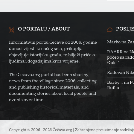
O PORTALU / ABOUT
POSLJ
Marko
na
Zas
Informativni portal Čečave od 2006. godine
donosi vijesti iz našeg sela, prikuplja i
RAARR
na
No
objavljuje istorijsku građu, te bilježi priče o
počeo sa rado
ljudima i događajima kroz vrijeme.
Đole “
Radovan Niko
The Cecava.org portal has been sharing
news from the village since 2006, collecting
Barby...
na
P
and publishing historical materials, and
Rufija
documenting stories about local people and
events over time.
Copyright © 2006 - 2026 Čečava.org | Zabranjeno preuzimanje sadržaja