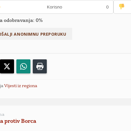
Korisno
0
a odobravanja: 0%
acebook
X
WhatsApp
Print
ja
Vijesti iz regiona
na
a protiv Borca