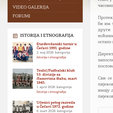
часови
VIDEO GALERIJA
FORUMI
Протек
би им 
други 
ISTORIJA I ETNOGRAFIJA
ноћним
остало 
Đurđevdanski turnir u
Čečavi 1991. godine
2. maj 2026.
kategorija
Директ
Istorija i etnografija
запосл
послов
Teslić/Fudbalski klub
53. divizije sa
Сви се
članovima štaba, mart
1945.
лијеко
1. april 2026.
kategorija
имају 
Istorija i etnografija
лијеко
Učenici petog razreda
u Čečavi 1972. godine
6. mart 2026.
kategorija