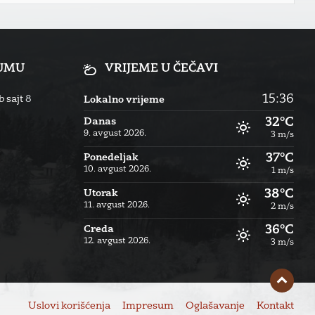
RUMU
VRIJEME U ČEČAVI
15:36
 sajt
8
Lokalno vrijeme
32°C
Danas
9. avgust 2026.
3 m/s
37°C
Ponedeljak
10. avgust 2026.
1 m/s
38°C
Utorak
11. avgust 2026.
2 m/s
36°C
Creda
12. avgust 2026.
3 m/s
Uslovi korišćenja
Impresum
Oglašavanje
Kontakt