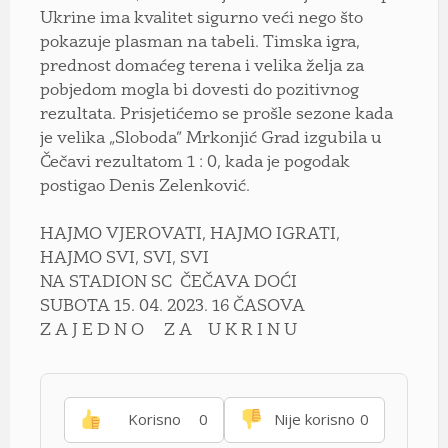
Ukrine ima kvalitet sigurno veći nego što
pokazuje plasman na tabeli. Timska igra,
prednost domaćeg terena i velika želja za
pobjedom mogla bi dovesti do pozitivnog
rezultata. Prisjetićemo se prošle sezone kada
je velika „Sloboda” Mrkonjić Grad izgubila u
Čečavi rezultatom 1 : 0, kada je pogodak
postigao Denis Zelenković.
HAJMO VJEROVATI, HAJMO IGRATI,
HAJMO SVI, SVI, SVI
NA STADION SC ČEČAVA DOĆI
SUBOTA 15. 04. 2023. 16 ČASOVA
Z A J E D N O Z A U K R I N U
Korisno
0
Nije korisno
0