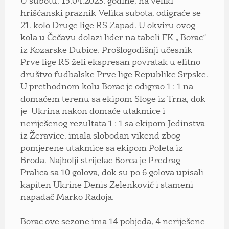
U subotu, 15.04.2023. godine, na veliki
hrišćanski praznik Velika subota, odigraće se
21. kolo Druge lige RS Zapad. U okviru ovog
kola u Čečavu dolazi lider na tabeli FK „ Borac“
iz Kozarske Dubice. Prošlogodišnji učesnik
Prve lige RS želi ekspresan povratak u elitno
društvo fudbalske Prve lige Republike Srpske.
U prethodnom kolu Borac je odigrao 1 : 1 na
domaćem terenu sa ekipom Sloge iz Trna, dok
je Ukrina nakon domaće utakmice i
neriješenog rezultata 1 : 1 sa ekipom Jedinstva
iz Žeravice, imala slobodan vikend zbog
pomjerene utakmice sa ekipom Poleta iz
Broda. Najbolji strijelac Borca je Predrag
Pralica sa 10 golova, dok su po 6 golova upisali
kapiten Ukrine Denis Zelenković i stameni
napadač Marko Radoja.
Borac ove sezone ima 14 pobjeda, 4 neriješene