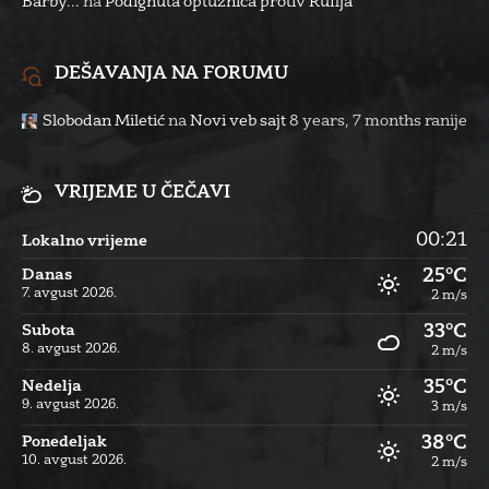
Barby...
na
Podignuta optužnica protiv Rufija
DEŠAVANJA NA FORUMU
Slobodan Miletić
na
Novi veb sajt
8 years, 7 months ranije
VRIJEME U ČEČAVI
00:21
Lokalno vrijeme
25°C
Danas
7. avgust 2026.
2 m/s
33°C
Subota
8. avgust 2026.
2 m/s
35°C
Nedelja
9. avgust 2026.
3 m/s
38°C
Ponedeljak
10. avgust 2026.
2 m/s