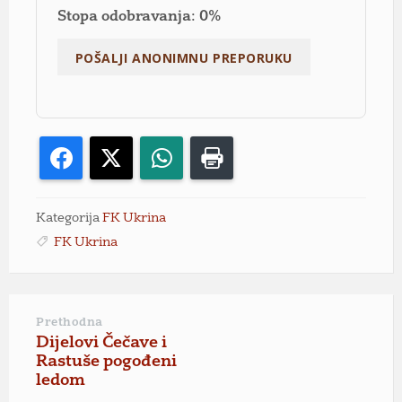
Stopa odobravanja: 0%
Facebook
X
WhatsApp
Print
Kategorija
FK Ukrina
FK Ukrina
Prethodna
Dijelovi Čečave i
Rastuše pogođeni
ledom