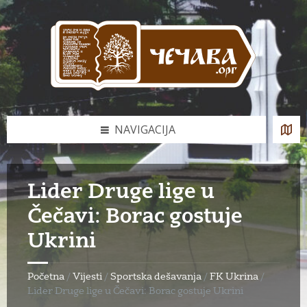
Skip
Skip
Skip
to
to
to
content
left
footer
sidebar
NAVIGACIJA
Lider Druge lige u
Čečavi: Borac gostuje
Ukrini
Početna
/
Vijesti
/
Sportska dešavanja
/
FK Ukrina
/
Lider Druge lige u Čečavi: Borac gostuje Ukrini