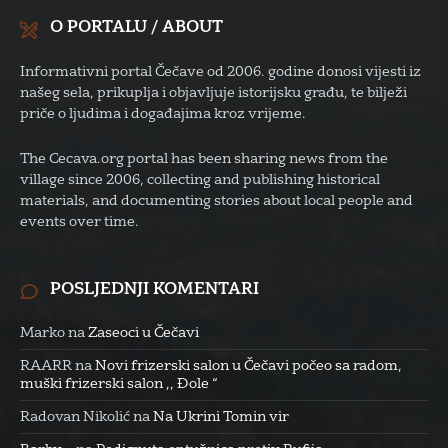
O PORTALU / ABOUT
Informativni portal Čečave od 2006. godine donosi vijesti iz
našeg sela, prikuplja i objavljuje istorijsku građu, te bilježi
priče o ljudima i događajima kroz vrijeme.
The Cecava.org portal has been sharing news from the
village since 2006, collecting and publishing historical
materials, and documenting stories about local people and
events over time.
POSLJEDNJI KOMENTARI
Marko
na
Zaseoci u Čečavi
RAARR
na
Novi frizerski salon u Čečavi počeo sa radom,
muški frizerski salon ,, Đole “
Radovan Nikolić
na
Na Ukrini Tomin vir