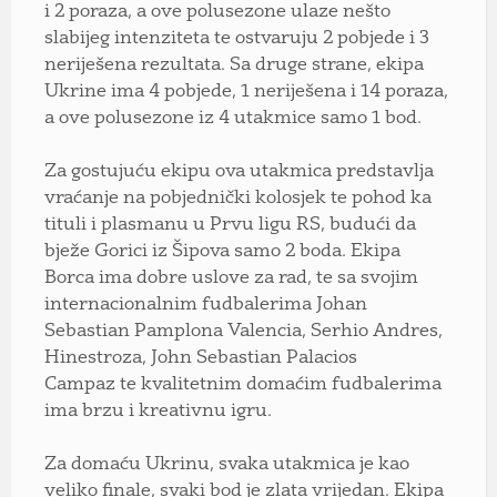
i 2 poraza, a ove polusezone ulaze nešto
slabijeg intenziteta te ostvaruju 2 pobjede i 3
neriješena rezultata. Sa druge strane, ekipa
Ukrine ima 4 pobjede, 1 neriješena i 14 poraza,
a ove polusezone iz 4 utakmice samo 1 bod.
Za gostujuću ekipu ova utakmica predstavlja
vraćanje na pobjednički kolosjek te pohod ka
tituli i plasmanu u Prvu ligu RS, budući da
bježe Gorici iz Šipova samo 2 boda. Ekipa
Borca ima dobre uslove za rad, te sa svojim
internacionalnim fudbalerima Johan
Sebastian Pamplona Valencia, Serhio Andres,
Hinestroza, John Sebastian Palacios
Campaz te kvalitetnim domaćim fudbalerima
ima brzu i kreativnu igru.
Za domaću Ukrinu, svaka utakmica je kao
veliko finale, svaki bod je zlata vrijedan. Ekipa