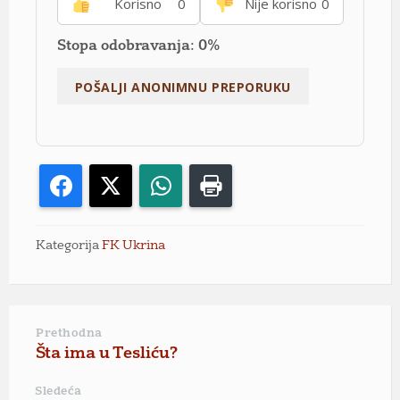
Korisno
0
Nije korisno
0
Stopa odobravanja: 0%
Facebook
X
WhatsApp
Print
Kategorija
FK Ukrina
Prethodna
Šta ima u Tesliću?
Sledeća