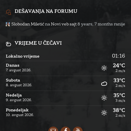
DEŠAVANJA NA FORUMU
Slobodan Miletić
na
Novi veb sajt
8 years, 7 months ranije
VRIJEME U ČEČAVI
01:16
Lokalno vrijeme
24°C
Danas
7. avgust 2026.
2 m/s
33°C
Subota
8. avgust 2026.
2 m/s
35°C
Nedelja
9. avgust 2026.
3 m/s
38°C
Ponedeljak
10. avgust 2026.
2 m/s
Email
Facebook
YouTube