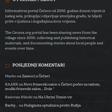
O PORTALU / ABOUT
Informativni portal Čečave od 2006. godine donosi vijesti iz
našeg sela, prikuplja i objavljuje istorijsku građu, te bilježi
priče o ljudima i događajima kroz vrijeme.
The Cecava.org portal has been sharing news from the
village since 2006, collecting and publishing historical
materials, and documenting stories about local people and
events over time.
POSLJEDNJI KOMENTARI
Marko
na
Zaseoci u Čečavi
RAARR
na
Novi frizerski salon u Čečavi počeo sa radom,
muški frizerski salon ,, Đole “
Radovan Nikolić
na
Na Ukrini Tomin vir
Barby...
na
Podignuta optužnica protiv Rufija