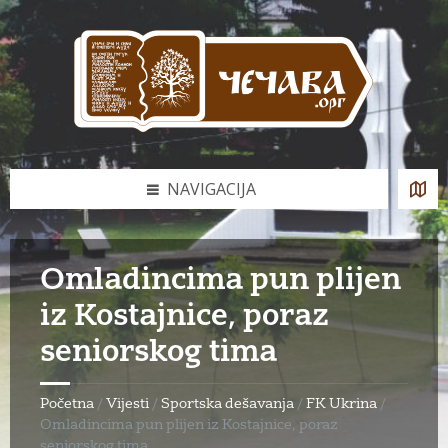
Skip
Skip
Skip
to
to
to
content
left
footer
sidebar
NAVIGACIJA
Omladincima pun plijen
iz Kostajnice, poraz
seniorskog tima
Početna
/
Vijesti
/
Sportska dešavanja
/
FK Ukrina
/
Omladincima pun plijen iz Kostajnice, poraz
seniorskog tima