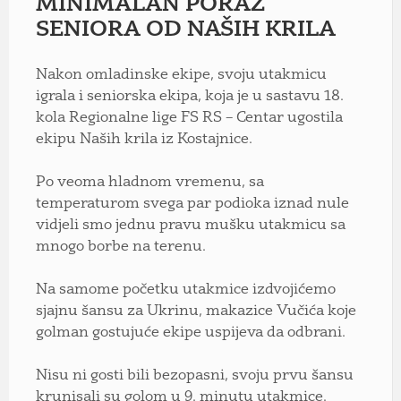
MINIMALAN PORAZ
SENIORA OD NAŠIH KRILA
Nakon omladinske ekipe, svoju utakmicu
igrala i seniorska ekipa, koja je u sastavu 18.
kola Regionalne lige FS RS – Centar ugostila
ekipu Naših krila iz Kostajnice.
Po veoma hladnom vremenu, sa
temperaturom svega par podioka iznad nule
vidjeli smo jednu pravu mušku utakmicu sa
mnogo borbe na terenu.
Na samome početku utakmice izdvojićemo
sjajnu šansu za Ukrinu, makazice Vučića koje
golman gostujuće ekipe uspijeva da odbrani.
Nisu ni gosti bili bezopasni, svoju prvu šansu
krunisali su golom u 9. minutu utakmice.