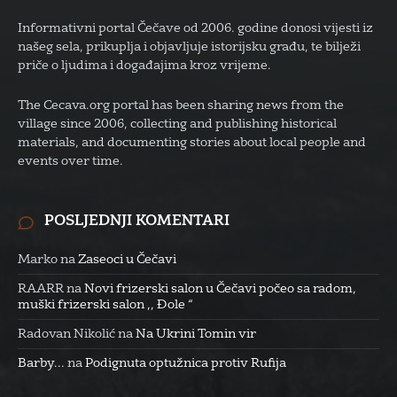
Informativni portal Čečave od 2006. godine donosi vijesti iz
našeg sela, prikuplja i objavljuje istorijsku građu, te bilježi
priče o ljudima i događajima kroz vrijeme.
The Cecava.org portal has been sharing news from the
village since 2006, collecting and publishing historical
materials, and documenting stories about local people and
events over time.
POSLJEDNJI KOMENTARI
Marko
na
Zaseoci u Čečavi
RAARR
na
Novi frizerski salon u Čečavi počeo sa radom,
muški frizerski salon ,, Đole “
Radovan Nikolić
na
Na Ukrini Tomin vir
Barby...
na
Podignuta optužnica protiv Rufija