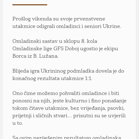
Prošlog vikenda su svoje prvenstvene
utakmice odigrali omladinci i seniori Ukrine.
Omladinski sastav u sklopu 8. kola
Omladinske lige GFS Doboj ugostio je ekipu
Borca iz B. Lužana.
Blijeda igra Ukrininog podmladka dovela je do
konačnog rezultata utakmice 1:1.
Ono čime možemo pohvaliti omladince i biti
ponosni na njih, jeste kulturno i fino ponašanje
tokom čitave utakmice, bez vrijeđanja, psovki,
prijetnji i sličnih stvari… prisutni su se uvjerili
u to.
Sa ovim neriješenim rezultatom omladinska