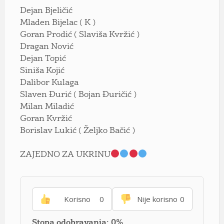
Dejan Bjeličić
Mladen Bijelac ( K )
Goran Prodić ( Slaviša Kvržić )
Dragan Nović
Dejan Topić
Siniša Kojić
Dalibor Kulaga
Slaven Đurić ( Bojan Đuričić )
Milan Miladić
Goran Kvržić
Borislav Lukić ( Željko Bačić )
ZAJEDNO ZA UKRINU
Korisno
0
Nije korisno
0
Stopa odobravanja: 0%