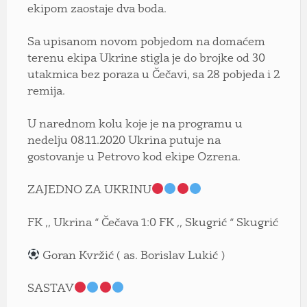
ekipom zaostaje dva boda.
Sa upisanom novom pobjedom na domaćem
terenu ekipa Ukrine stigla je do brojke od 30
utakmica bez poraza u Čečavi, sa 28 pobjeda i 2
remija.
U narednom kolu koje je na programu u
nedelju 08.11.2020 Ukrina putuje na
gostovanje u Petrovo kod ekipe Ozrena.
ZAJEDNO ZA UKRINU
FK ,, Ukrina “ Čečava 1:0 FK ,, Skugrić “ Skugrić
Goran Kvržić ( as. Borislav Lukić )
SASTAV