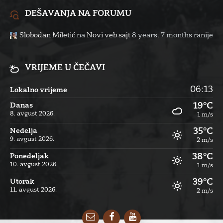
DEŠAVANJA NA FORUMU
Slobodan Miletić
na
Novi veb sajt
8 years, 7 months ranije
VRIJEME U ČEČAVI
06:13
Lokalno vrijeme
19°C
Danas
8. avgust 2026.
1 m/s
35°C
Nedelja
9. avgust 2026.
2 m/s
38°C
Ponedeljak
10. avgust 2026.
1 m/s
39°C
Utorak
11. avgust 2026.
2 m/s
Email
Facebook
YouTube