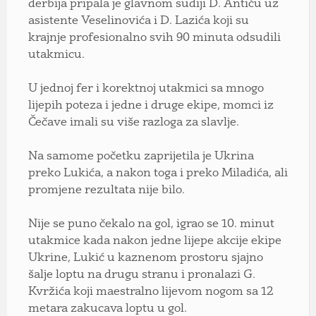
derbija pripala je glavnom sudiji D. Antiću uz
asistente Veselinovića i D. Lazića koji su
krajnje profesionalno svih 90 minuta odsudili
utakmicu.
U jednoj fer i korektnoj utakmici sa mnogo
lijepih poteza i jedne i druge ekipe, momci iz
Čečave imali su više razloga za slavlje.
Na samome početku zaprijetila je Ukrina
preko Lukića, a nakon toga i preko Miladića, ali
promjene rezultata nije bilo.
Nije se puno čekalo na gol, igrao se 10. minut
utakmice kada nakon jedne lijepe akcije ekipe
Ukrine, Lukić u kaznenom prostoru sjajno
šalje loptu na drugu stranu i pronalazi G.
Kvržića koji maestralno lijevom nogom sa 12
metara zakucava loptu u gol.