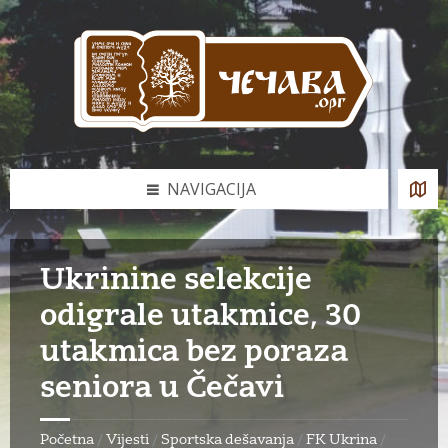
Skip
Skip
Skip
to
to
to
content
left
footer
sidebar
NAVIGACIJA
Ukrinine selekcije
odigrale utakmice, 30
utakmica bez poraza
seniora u Čečavi
Početna
/
Vijesti
/
Sportska dešavanja
/
FK Ukrina
/