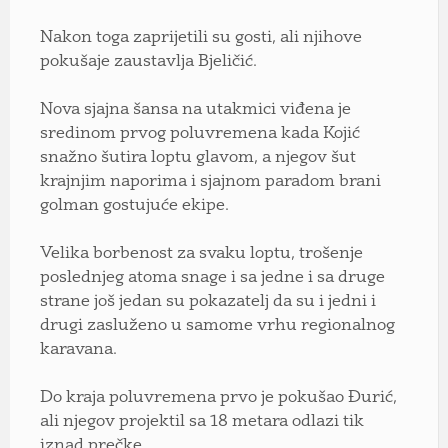
Nakon toga zaprijetili su gosti, ali njihove
pokušaje zaustavlja Bjeličić.
Nova sjajna šansa na utakmici viđena je
sredinom prvog poluvremena kada Kojić
snažno šutira loptu glavom, a njegov šut
krajnjim naporima i sjajnom paradom brani
golman gostujuće ekipe.
Velika borbenost za svaku loptu, trošenje
poslednjeg atoma snage i sa jedne i sa druge
strane još jedan su pokazatelj da su i jedni i
drugi zasluženo u samome vrhu regionalnog
karavana.
Do kraja poluvremena prvo je pokušao Đurić,
ali njegov projektil sa 18 metara odlazi tik
iznad prečke.