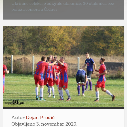
Ukrinine selekcije odigrale utakmice, 30 utakmica bez
poraza seniora u Čečavi
Autor
Dejan Prodić
Objavljeno 3. novembar 2020.