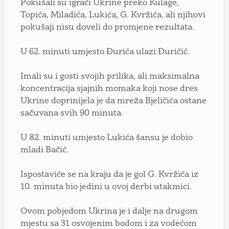
Pokušali su igrači Ukrine preko Kulage,
Topića, Miladića, Lukića, G. Kvržića, ali njihovi
pokušaji nisu doveli do promjene rezultata.
U 62. minuti umjesto Đurića ulazi Đuričić.
Imali su i gosti svojih prilika, ali maksimalna
koncentracija sjajnih momaka koji nose dres
Ukrine doprinijela je da mreža Bjeličića ostane
sačuvana svih 90 minuta.
U 82. minuti umjesto Lukića šansu je dobio
mladi Bačić.
Ispostaviće se na kraju da je gol G. Kvržića iz
10. minuta bio jedini u ovoj derbi utakmici.
Ovom pobjedom Ukrina je i dalje na drugom
mjestu sa 31 osvojenim bodom i za vodećom