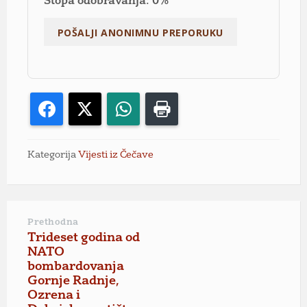
Stopa odobravanja: 0%
Facebook
X
WhatsApp
Print
Kategorija
Vijesti iz Čečave
Prethodna
Trideset godina od
NATO
bombardovanja
Gornje Radnje,
Ozrena i