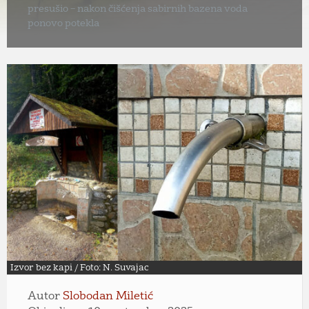
presušio – nakon čišćenja sabirnih bazena voda
ponovo potekla
Izvor bez kapi / Foto: N. Suvajac
Autor
Slobodan Miletić