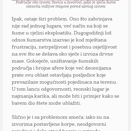
Područje oko izvora Tavica u Javorovi, gdje je sječa šume
ostavila vidljive tragove pored samog izvora
Ipak, ostaje širi problem. Ono što zabrinjava
nije rad jednog lugara, već način na koji se
šume u cjelini eksploatišu. Dugogodišnji loš
odnos šumarstva izazvao je kod mještana
frustraciju, netrpeljivost i posebnu osjetljivost
na sve što se dešava oko sječe i izvoza drvne
mase. Golosječe, uništavanje šumskih
područja i brojne afere koje već decenijama
prate ovu oblast ostavljaju posljedice koje
prevazilaze mogućnosti pojedinaca na terenu.
U tom lancu odgovornosti, reonski lugar je
najmanja karika, ali može biti i primjer kako se
barem dio štete može ublažiti.
Slično je i sa problemom smeća: iako su na
izvorima postavljene korpe, neodgovorni