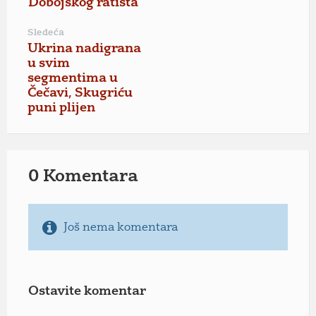
Dobojskog ratišta
Sledeća
Ukrina nadigrana
u svim
segmentima u
Čečavi, Skugriću
puni plijen
0 Komentara
Još nema komentara
Ostavite komentar