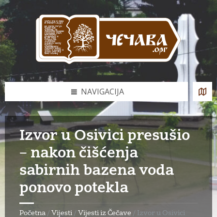
Skip
Skip
Skip
to
to
to
content
left
footer
sidebar
NAVIGACIJA
Izvor u Osivici presušio
– nakon čišćenja
sabirnih bazena voda
ponovo potekla
Početna
/
Vijesti
/
Vijesti iz Čečave
/
Izvor u Osivici