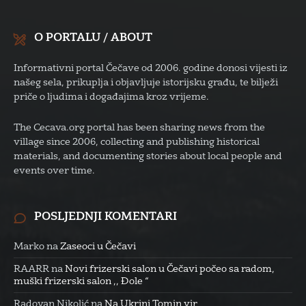
O PORTALU / ABOUT
Informativni portal Čečave od 2006. godine donosi vijesti iz
našeg sela, prikuplja i objavljuje istorijsku građu, te bilježi
priče o ljudima i događajima kroz vrijeme.
The Cecava.org portal has been sharing news from the
village since 2006, collecting and publishing historical
materials, and documenting stories about local people and
events over time.
POSLJEDNJI KOMENTARI
Marko
na
Zaseoci u Čečavi
RAARR
na
Novi frizerski salon u Čečavi počeo sa radom,
muški frizerski salon ,, Đole “
Radovan Nikolić
na
Na Ukrini Tomin vir