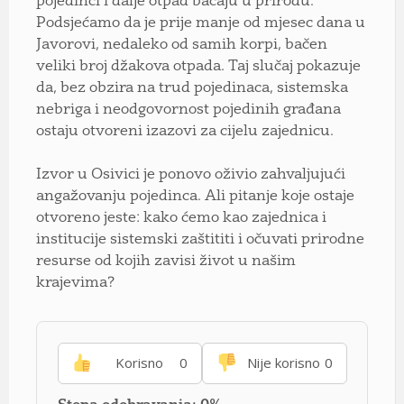
pojedinci i dalje otpad bacaju u prirodu.
Podsjećamo da je prije manje od mjesec dana u
Javorovi, nedaleko od samih korpi, bačen
veliki broj džakova otpada. Taj slučaj pokazuje
da, bez obzira na trud pojedinaca, sistemska
nebriga i neodgovornost pojedinih građana
ostaju otvoreni izazovi za cijelu zajednicu.
Izvor u Osivici je ponovo oživio zahvaljujući
angažovanju pojedinca. Ali pitanje koje ostaje
otvoreno jeste: kako ćemo kao zajednica i
institucije sistemski zaštititi i očuvati prirodne
resurse od kojih zavisi život u našim
krajevima?
Korisno
0
Nije korisno
0