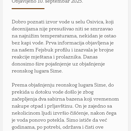
Objavljeno 10. septembar 2025.
Dobro poznati izvor vode u selu Osivica, koji
decenijama nije presušivao niti se smrzavao
na najnižim temperaturama, nekidan je ostao
bez kapi vode. Prva informacija objavljena je
na našem Fejsbuk profilu i izazvala je brojne
reakcije mještana i prolaznika. Danas
donosimo šire pojašnjenje uz objašnjenje
reonskog lugara Sime.
Prema objašnjenju reonskog lugara Sime, do
prekida u dotoku vode došlo je zbog
začepljenja dva sabirna bazena koji vremenom
nakupe otpad i prljavštinu. On je zajedno sa
nekolicinom ljudi izvršio čišćenje, nakon čega
je voda ponovo potekla. Simo ističe da već
godinama, po potrebi, održava i čisti ove