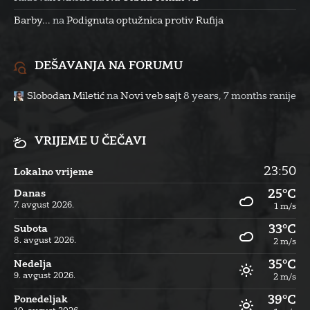
Barby...
na
Podignuta optužnica protiv Rufija
DEŠAVANJA NA FORUMU
Slobodan Miletić
na
Novi veb sajt
8 years, 7 months ranije
VRIJEME U ČEČAVI
23:50
Lokalno vrijeme
25°C
Danas
7. avgust 2026.
1 m/s
33°C
Subota
8. avgust 2026.
2 m/s
35°C
Nedelja
9. avgust 2026.
2 m/s
39°C
Ponedeljak