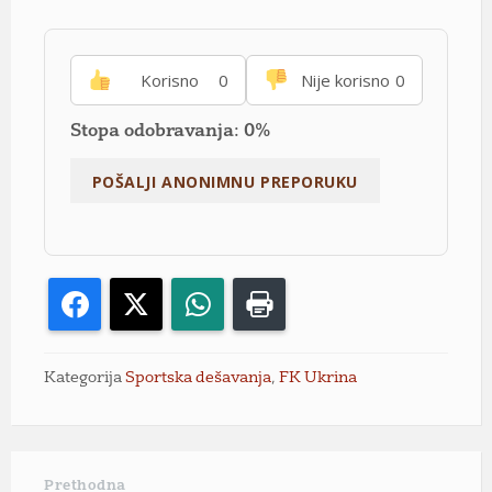
Korisno
0
Nije korisno
0
Stopa odobravanja: 0%
Facebook
X
WhatsApp
Print
Kategorija
Sportska dešavanja
,
FK Ukrina
Prethodna