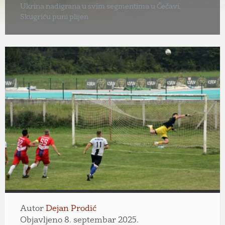
Ukrina nadigrana u svim segmentima u Čečavi,
Skugriću puni plijen
Autor
Dejan Prodić
Objavljeno 8. septembar 2025.