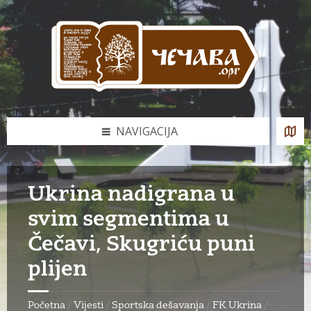
Skip
Skip
Skip
to
to
to
content
left
footer
sidebar
NAVIGACIJA
Ukrina nadigrana u
svim segmentima u
Čečavi, Skugriću puni
plijen
Početna
/
Vijesti
/
Sportska dešavanja
/
FK Ukrina
/