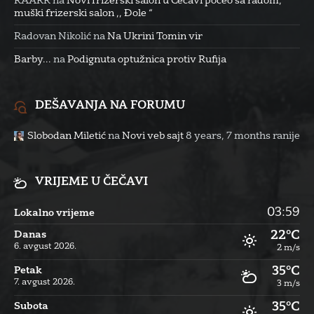
RAARR
na
Novi frizerski salon u Čečavi počeo sa radom,
muški frizerski salon ,, Đole “
Radovan Nikolić
na
Na Ukrini Tomin vir
Barby...
na
Podignuta optužnica protiv Rufija
DEŠAVANJA NA FORUMU
Slobodan Miletić
na
Novi veb sajt
8 years, 7 months ranije
VRIJEME U ČEČAVI
03:59
Lokalno vrijeme
22°C
Danas
6. avgust 2026.
2 m/s
35°C
Petak
7. avgust 2026.
3 m/s
35°C
Subota