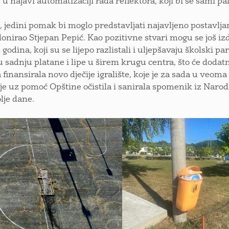
u najavi automatizaciji rada reflektora, koji bi se sami pal
, jedini pomak bi moglo predstavljati najavljeno postavlja
 donirao Stjepan Pepić. Kao pozitivne stvari mogu se još iz
 godina, koji su se lijepo razlistali i uljepšavaju školski 
 sadnju platane i lipe u širem krugu centra, što će dodat
 finansirala novo dječije igralište, koje je za sada u veom
je uz pomoć Opštine očistila i sanirala spomenik iz Narod
lje dane.