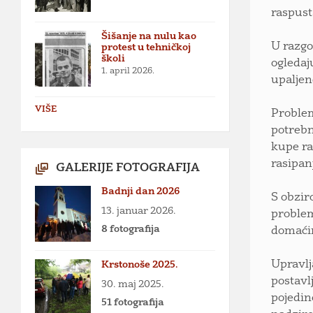
raspust
Šišanje na nulu kao
U razgo
protest u tehničkoj
školi
ogledaj
1. april 2026.
upaljen
VIŠE
Problem
potrebn
kupe ra
rasipan
GALERIJE FOTOGRAFIJA
Badnji dan 2026
S obzir
13. januar 2026.
problem
8 fotografija
domaćin
Upravlj
Krstonoše 2025.
postavl
30. maj 2025.
pojedin
51 fotografija