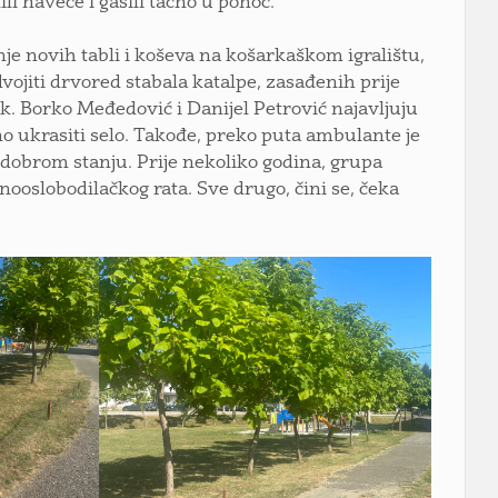
ili naveče i gasili tačno u ponoć.
nje novih tabli i koševa na košarkaškom igralištu,
dvojiti drvored stabala katalpe, zasađenih prije
park. Borko Međedović i Danijel Petrović najavljuju
no ukrasiti selo. Takođe, preko puta ambulante je
a dobrom stanju. Prije nekoliko godina, grupa
nooslobodilačkog rata. Sve drugo, čini se, čeka