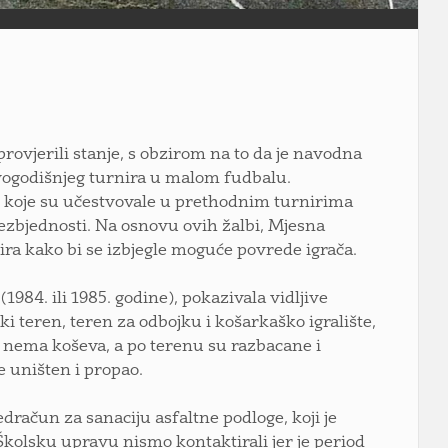
ovjerili stanje, s obzirom na to da je navodna
ovogodišnjeg turnira u malom fudbalu.
e koje su učestvovale u prethodnim turnirima
 bezbjednosti. Na osnovu ovih žalbi, Mjesna
ira kako bi se izbjegle moguće povrede igrača.
1984. ili 1985. godine), pokazivala vidljive
i teren, teren za odbojku i košarkaško igralište,
 nema koševa, a po terenu su razbacane i
e uništen i propao.
dračun za sanaciju asfaltne podloge, koji je
 Školsku upravu nismo kontaktirali jer je period