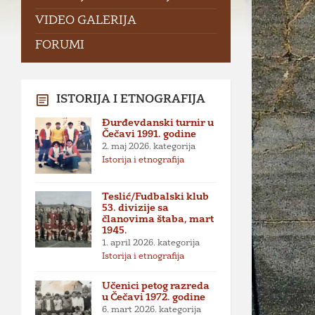
VIDEO GALERIJA
FORUMI
ISTORIJA I ETNOGRAFIJA
Đurđevdanski turnir u
Čečavi 1991. godine
2. maj 2026.
kategorija
Istorija i etnografija
Teslić/Fudbalski klub
53. divizije sa
članovima štaba, mart
1945.
1. april 2026.
kategorija
Istorija i etnografija
Učenici petog razreda
u Čečavi 1972. godine
6. mart 2026.
kategorija