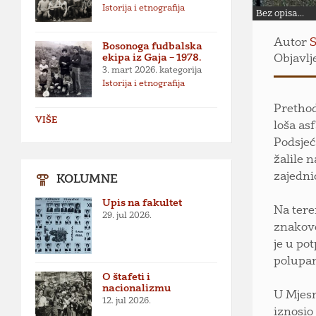
Istorija i etnografija
Bez opisa...
Autor
S
Bosonoga fudbalska
ekipa iz Gaja – 1978.
Objavlj
3. mart 2026.
kategorija
Istorija i etnografija
Prethod
VIŠE
loša as
Podsjeć
žalile 
zajedni
KOLUMNE
Upis na fakultet
Na tere
29. jul 2026.
znakove
je u po
polupan
O štafeti i
nacionalizmu
U Mjesn
12. jul 2026.
iznosio