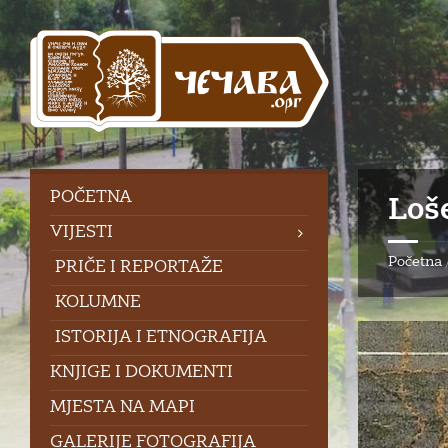
Skip
Skip
Skip
to
to
to
content
left
footer
sidebar
POČETNA
Loše
VIJESTI
Početna
PRIČE I REPORTAŽE
KOLUMNE
ISTORIJA I ETNOGRAFIJA
KNJIGE I DOKUMENTI
MJESTA NA MAPI
GALERIJE FOTOGRAFIJA