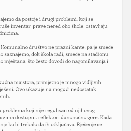
jemo da postoje i drugi problemi, koji se
uše inventar, prave nered oko škole, ostavljaju
odnicima.
. Komunalno društvo ne prazni kante, pa je smeće
ko saznajemo, dok škola radi, smeće na stadionu
o mještana, što često dovodi do nagomilavanja i
kućna majstora, primjetno je mnogo vidljivih
riješeni. Ovo ukazuje na mogući nedostatak
enih.
 problema koji nije regulisan od njihovog
i svima dostupni, reflektori danonoćno gore. Kada
nje ko bi trebalo da ih otključava. Rješenje se