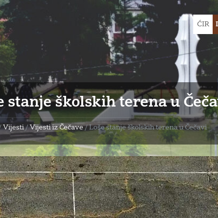
Choose
ĆIR
languag
 stanje školskih terena u Čeča
/
Vijesti
/
Vijesti iz Čečave
/
Loše stanje školskih terena u Čečavi