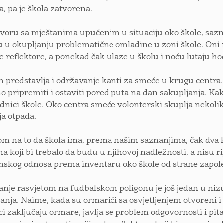
a, pa je škola zatvorena.
voru sa mještanima upućenim u situaciju oko škole, sazna
u u okupljanju problematične omladine u zoni škole. Oni r
e reflektore, a ponekad čak ulaze u školu i noću lutaju h
 predstavlja i održavanje kanti za smeće u krugu centra
o pripremiti i ostaviti pored puta na dan sakupljanja. Ka
dnici škole. Oko centra smeće volonterski skuplja nekolik
ja otpada.
om na to da škola ima, prema našim saznanjima, čak dva 
a koji bi trebalo da budu u njihovoj nadležnosti, a nisu 
skog odnosa prema inventaru oko škole od strane zapol
anje rasvjetom na fudbalskom poligonu je još jedan u nizu
janja. Naime, kada su ormarići sa osvjetljenjem otvoreni 
ci zaključaju ormare, javlja se problem odgovornosti i pita