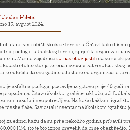
lobodan Miletić
eno 16. avgust 2024.
nih dana smo obišli školske terene u Čečavi kako bismo pr
faltna podloga fudbalskog terena, sprječila organizaciju 
amo, iz Mesne zajednice
su nas obavijestili
da su se ekip
na katastrofalno stanje terena i izrazile zabrinutost zbog
ca je odlučila da ove godine odustane od organizacije turn
nu je asfaltna podloga, postavljena gotovo prije 40 godina (
 propadanja. Čitavo školsko igralište, uključujući fudbalsk
tpunom rasulu i neupotrebljivo. Na košarkaškom igralištu
e pivske flaše. Sav ostali inventar na školskom igralištu j
oj zajednici kažu da su prije nekoliko godina pribavili pre
 80.000 KM, što je bio iznos prevelik da bi se obezbijedio.