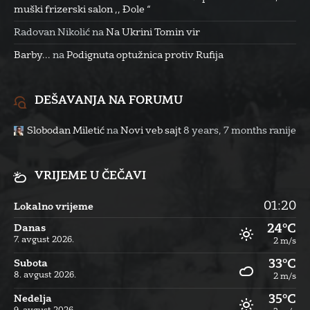
muški frizerski salon ,, Đole “
Radovan Nikolić
na
Na Ukrini Tomin vir
Barby...
na
Podignuta optužnica protiv Rufija
DEŠAVANJA NA FORUMU
Slobodan Miletić
na
Novi veb sajt
8 years, 7 months ranije
VRIJEME U ČEČAVI
01:20
Lokalno vrijeme
24°C
Danas
7. avgust 2026.
2 m/s
33°C
Subota
8. avgust 2026.
2 m/s
35°C
Nedelja