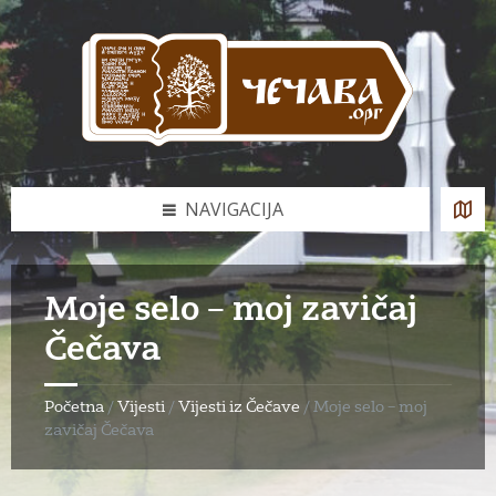
Skip
Skip
Skip
to
to
to
content
left
footer
sidebar
NAVIGACIJA
Moje selo – moj zavičaj
Čečava
Početna
/
Vijesti
/
Vijesti iz Čečave
/
Moje selo – moj
zavičaj Čečava