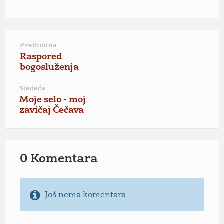
Prethodna
Raspored
bogosluženja
Sledeća
Moje selo - moj
zavičaj Čečava
0 Komentara
Još nema komentara