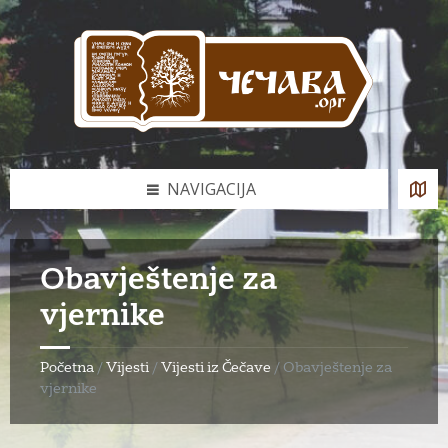
Skip
Skip
Skip
to
to
to
content
left
footer
sidebar
NAVIGACIJA
Obavještenje za
vjernike
Početna
/
Vijesti
/
Vijesti iz Čečave
/
Obavještenje za
vjernike