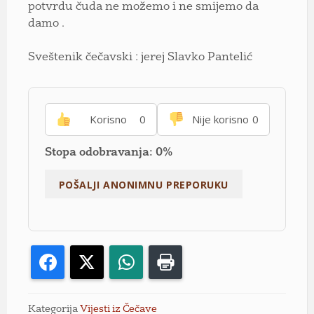
potvrdu čuda ne možemo i ne smijemo da
damo .
Sveštenik čečavski : jerej Slavko Pantelić
Korisno
0
Nije korisno
0
Stopa odobravanja: 0%
Facebook
X
WhatsApp
Print
Kategorija
Vijesti iz Čečave