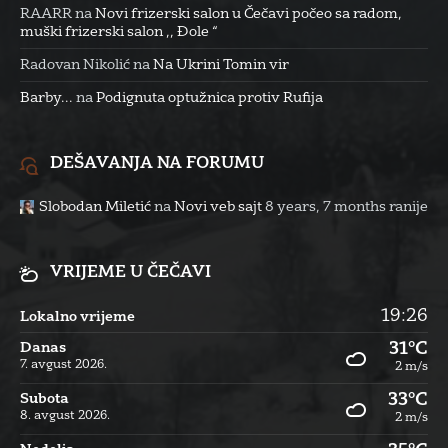
RAARR
na
Novi frizerski salon u Čečavi počeo sa radom,
muški frizerski salon ,, Đole “
Radovan Nikolić
na
Na Ukrini Tomin vir
Barby...
na
Podignuta optužnica protiv Rufija
DEŠAVANJA NA FORUMU
Slobodan Miletić
na
Novi veb sajt
8 years, 7 months ranije
VRIJEME U ČEČAVI
19:26
Lokalno vrijeme
31°C
Danas
7. avgust 2026.
2 m/s
33°C
Subota
8. avgust 2026.
2 m/s