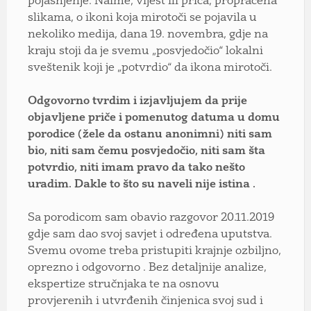
pojašnjenje. Naime, vijest ili priča, propraćena
slikama, o ikoni koja mirotoči se pojavila u
nekoliko medija, dana 19. novembra, gdje na
kraju stoji da je svemu „posvjedočio“ lokalni
sveštenik koji je „potvrdio“ da ikona mirotoči.
Odgovorno tvrdim i izjavljujem da prije
objavljene priče i pomenutog datuma u domu
porodice (žele da ostanu anonimni) niti sam
bio, niti sam čemu posvjedočio, niti sam šta
potvrdio, niti imam pravo da tako nešto
uradim. Dakle to što su naveli nije istina .
Sa porodicom sam obavio razgovor 20.11.2019
gdje sam dao svoj savjet i određena uputstva.
Svemu ovome treba pristupiti krajnje ozbiljno,
oprezno i odgovorno . Bez detaljnije analize,
ekspertize stručnjaka te na osnovu
provjerenih i utvrđenih činjenica svoj sud i