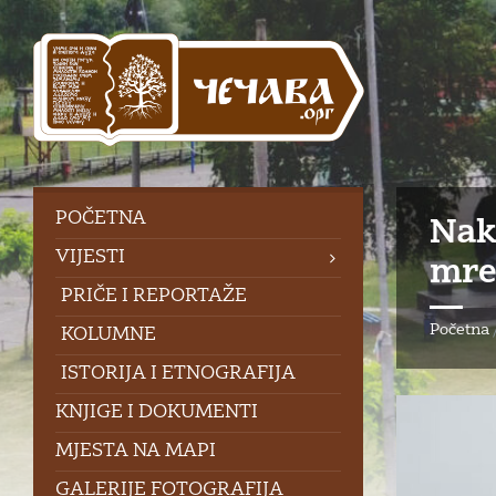
Skip
Skip
Skip
to
to
to
content
left
footer
sidebar
POČETNA
Nak
VIJESTI
mre
PRIČE I REPORTAŽE
Početna
KOLUMNE
ISTORIJA I ETNOGRAFIJA
KNJIGE I DOKUMENTI
MJESTA NA MAPI
GALERIJE FOTOGRAFIJA