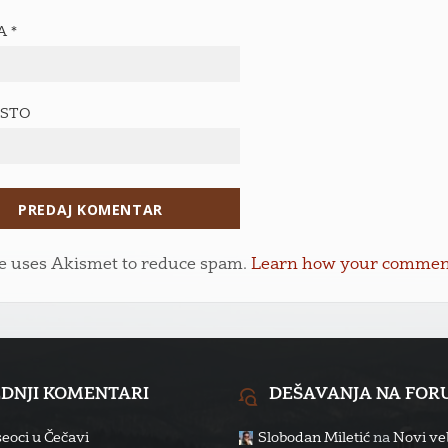
TA
*
ESTO
te uses Akismet to reduce spam.
Learn how your comment 
EDNJI KOMENTARI
DEŠAVANJA NA FO
eoci u Čečavi
Slobodan Miletić
na
Novi veb