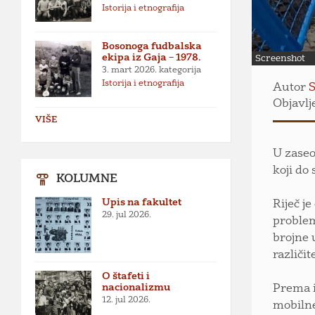
Istorija i etnografija
Bosonoga fudbalska
ekipa iz Gaja – 1978.
Screenshot
3. mart 2026.
kategorija
Istorija i etnografija
Autor
S
Objavlj
VIŠE
U zaseo
koji do
KOLUMNE
Upis na fakultet
Riječ j
29. jul 2026.
problem
brojne 
različi
O štafeti i
nacionalizmu
Prema i
12. jul 2026.
mobilne