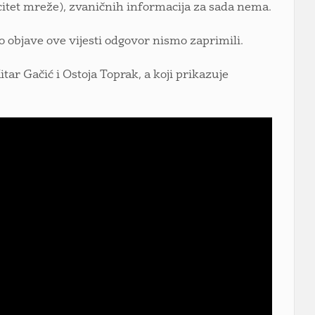
acitet mreže), zvaničnih informacija za sada nema.
o objave ove vijesti odgovor nismo zaprimili.
tar Gačić i Ostoja Toprak, a koji prikazuje