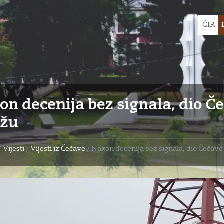
Choose
ĆIR
languag
on decenija bez signala, dio Č
žu
/
Vijesti
/
Vijesti iz Čečave
/
Nakon decenija bez signala, dio Čečav