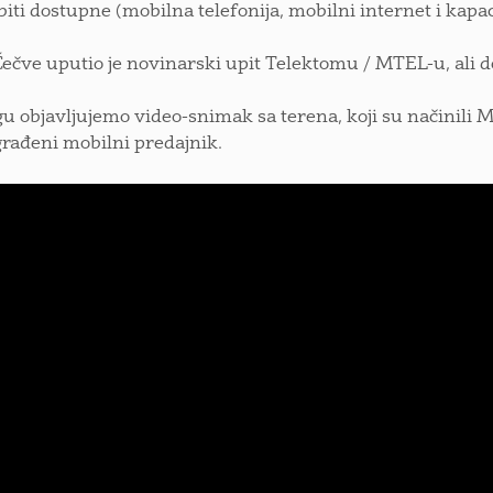
 biti dostupne (mobilna telefonija, mobilni internet i kap
Čečve uputio je novinarski upit Telektomu / MTEL-u, ali d
gu objavljujemo video-snimak sa terena, koji su načinili Mi
rađeni mobilni predajnik.