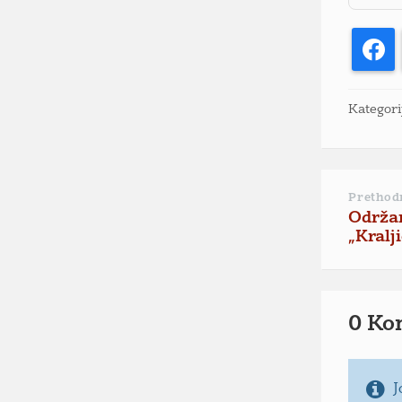
F
Kategori
Prethod
Održan
„Kralj
0 Ko
J