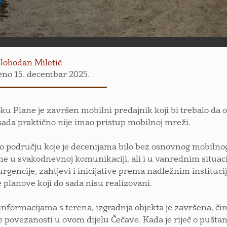
lobodan Miletić
eno 15. decembar 2025.
ku Plane je završen mobilni predajnik koji bi trebalo da 
 sada praktično nije imao pristup mobilnoj mreži.
e o području koje je decenijama bilo bez osnovnog mobilnog
e u svakodnevnoj komunikaciji, ali i u vanrednim situa
urgencije, zahtjevi i inicijative prema nadležnim institu
te planove koji do sada nisu realizovani.
nformacijama s terena, izgradnja objekta je završena, čim
 povezanosti u ovom dijelu Čečave. Kada je riječ o pušta