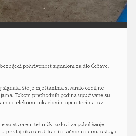
obezbijedi pokrivenost signalom za dio Čečave,
 signala, što je mještanima stvaralo ozbiljne
cijama. Tokom prethodnih godina upućivane su
cijama i telekomunikacionim operaterima, uz
e su stvoreni tehnički uslovi za poboljšanje
nju predajnika u rad, kao i o tačnom obimu usluga