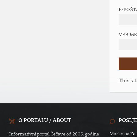
E-POŠ
VEB M
This si
O PORTALU / ABOUT
POSLJ
Marko
na
Zas
Informativni portal Čečave od 2006. godine