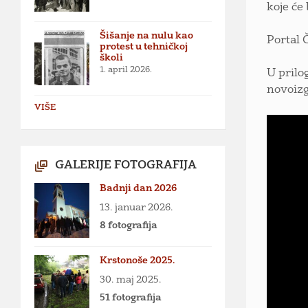
koje će
Šišanje na nulu kao
Portal 
protest u tehničkoj
školi
1. april 2026.
U prilo
novoizg
VIŠE
GALERIJE FOTOGRAFIJA
Badnji dan 2026
13. januar 2026.
8 fotografija
Krstonoše 2025.
30. maj 2025.
51 fotografija