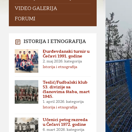
VIDEO GALERIJA
FORUMI
ISTORIJA I ETNOGRAFIJA
Đurđevdanski turnir u
Čečavi 1991. godine
2. maj 2026.
kategorija
Istorija i etnografija
Teslić/Fudbalski klub
53. divizije sa
članovima štaba, mart
1945.
1. april 2026.
kategorija
Istorija i etnografija
Učenici petog razreda
u Čečavi 1972. godine
6. mart 2026.
kategorija