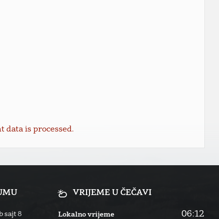
data is processed.
RUMU
VRIJEME U ČEČAVI
06:12
 sajt
8
Lokalno vrijeme