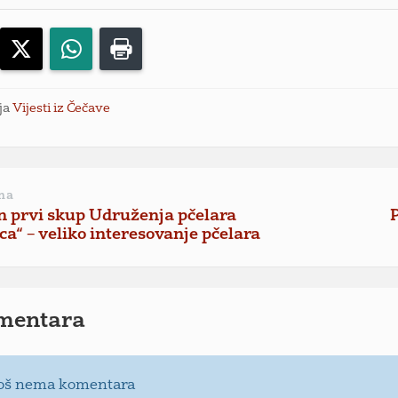
acebook
X
WhatsApp
Print
ja
Vijesti iz Čečave
na
 prvi skup Udruženja pčelara
ica“ – veliko interesovanje pčelara
mentara
oš nema komentara