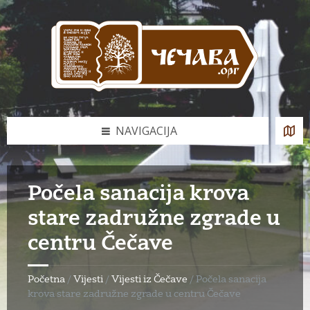
Skip
Skip
Skip
to
to
to
content
left
footer
sidebar
NAVIGACIJA
Počela sanacija krova
stare zadružne zgrade u
centru Čečave
Početna
/
Vijesti
/
Vijesti iz Čečave
/
Počela sanacija
krova stare zadružne zgrade u centru Čečave