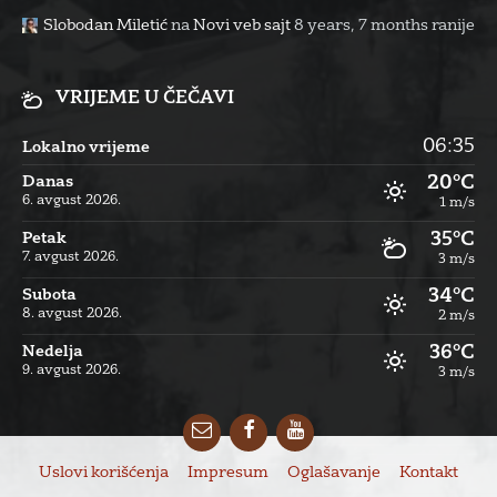
Slobodan Miletić
na
Novi veb sajt
8 years, 7 months ranije
VRIJEME U ČEČAVI
06:35
Lokalno vrijeme
20°C
Danas
6. avgust 2026.
1 m/s
35°C
Petak
7. avgust 2026.
3 m/s
34°C
Subota
8. avgust 2026.
2 m/s
36°C
Nedelja
9. avgust 2026.
3 m/s
Email
Facebook
YouTube
Uslovi korišćenja
Impresum
Oglašavanje
Kontakt