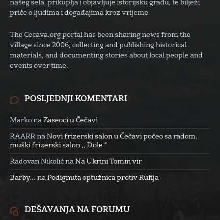
našeg sela, prikuplja i objavljuje istorijsku građu, te bilježi
priče o ljudima i događajima kroz vrijeme.
The Cecava.org portal has been sharing news from the
village since 2006, collecting and publishing historical
materials, and documenting stories about local people and
events over time.
POSLJEDNJI KOMENTARI
Marko
na
Zaseoci u Čečavi
RAARR
na
Novi frizerski salon u Čečavi počeo sa radom,
muški frizerski salon ,, Đole “
Radovan Nikolić
na
Na Ukrini Tomin vir
Barby...
na
Podignuta optužnica protiv Rufija
DEŠAVANJA NA FORUMU