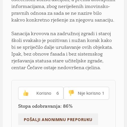
oštećenom konstrukcijom, a prema dostupnim
informacijama, zbog neriješenih imovinsko-
pravnih odnosa za sada se ne nazire bilo
kakvo konkretno rješenje za njegovu sanaciju.
Sanacija krovova na zadružnoj zgradi i staroj
školi svakako je pozitivan i nužan korak kako
bi se spriječilo dalje urušavanje ovih objekata.
Ipak, bez obnove fasada i bez sistemskog
rješavanja statusa stare učiteljske zgrade,
centar Čečave ostaje nedovršena cjelina.
Korisno
6
Nije korisno
1
Stopa odobravanja: 86%