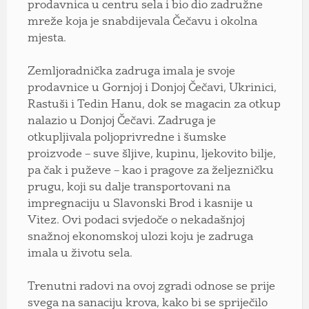
prodavnica u centru sela i bio dio zadružne
mreže koja je snabdijevala Čečavu i okolna
mjesta.
Zemljoradnička zadruga imala je svoje
prodavnice u Gornjoj i Donjoj Čečavi, Ukrinici,
Rastuši i Tedin Hanu, dok se magacin za otkup
nalazio u Donjoj Čečavi. Zadruga je
otkupljivala poljoprivredne i šumske
proizvode – suve šljive, kupinu, ljekovito bilje,
pa čak i puževe – kao i pragove za željezničku
prugu, koji su dalje transportovani na
impregnaciju u Slavonski Brod i kasnije u
Vitez. Ovi podaci svjedoče o nekadašnjoj
snažnoj ekonomskoj ulozi koju je zadruga
imala u životu sela.
Trenutni radovi na ovoj zgradi odnose se prije
svega na sanaciju krova, kako bi se spriječilo