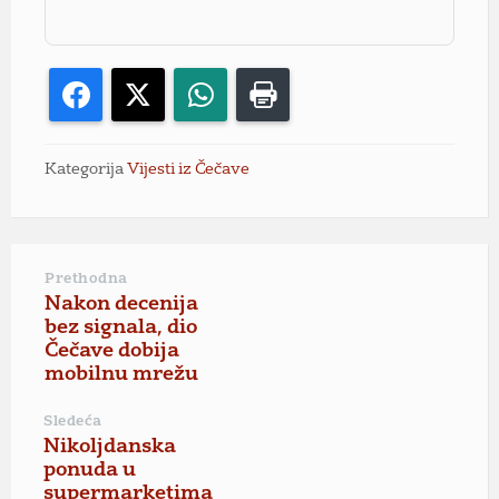
Facebook
X
WhatsApp
Print
Kategorija
Vijesti iz Čečave
Prethodna
Nakon decenija
bez signala, dio
Čečave dobija
mobilnu mrežu
Sledeća
Nikoljdanska
ponuda u
supermarketima