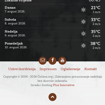
06:45
Lokalno vrijeme
21°C
Danas
7. avgust 2026.
1 m/s
33°C
Subota
8. avgust 2026.
2 m/s
35°C
Nedelja
9. avgust 2026.
2 m/s
38°C
Ponedeljak
10. avgust 2026.
2 m/s
Email
Facebook
YouTube
Uslovi korišćenja
Impresum
Oglašavanje
Kontakt
Copyright © 2006 - 2026 Čečava.org | Zabranjeno preuzimanje sadržaja
bez dozvole izdavača.
Izrada i hosting
Plus Innovative