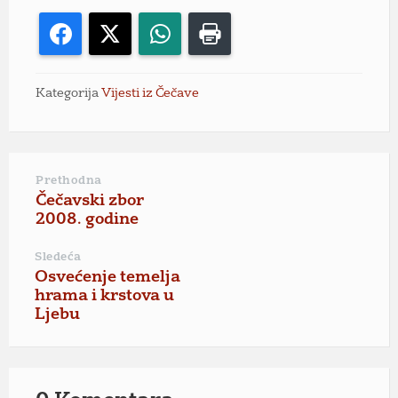
Facebook
X
WhatsApp
Print
Kategorija
Vijesti iz Čečave
Prethodna
Čečavski zbor
2008. godine
Sledeća
Osvećenje temelja
hrama i krstova u
Ljebu