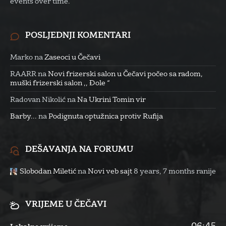
events over time.
POSLJEDNJI KOMENTARI
Marko
na
Zaseoci u Čečavi
RAARR
na
Novi frizerski salon u Čečavi počeo sa radom,
muški frizerski salon ,, Đole “
Radovan Nikolić
na
Na Ukrini Tomin vir
Barby...
na
Podignuta optužnica protiv Rufija
DEŠAVANJA NA FORUMU
Slobodan Miletić
na
Novi veb sajt
8 years, 7 months ranije
VRIJEME U ČEČAVI