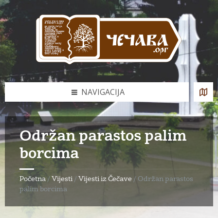
Skip
Skip
Skip
to
to
to
content
left
footer
sidebar
NAVIGACIJA
Održan parastos palim
borcima
Početna
/
Vijesti
/
Vijesti iz Čečave
/
Održan parastos
palim borcima