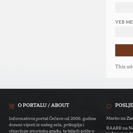
VEB M
This si
O PORTALU / ABOUT
POSLJ
Marko
na
Zas
Informativni portal Čečave od 2006. godine
donosi vijesti iz našeg sela, prikuplja i
RAARR
na
No
objavljuje istorijsku građu, te bilježi priče o