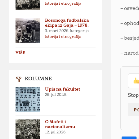
Istorija i etnografija
– osveć
Bosonoga fudbalska
– opho
ekipa iz Gaja – 1978.
3. mart 2026.
kategorija
Istorija i etnografija
– besje
– narod
VIŠE
KOLUMNE
Upis na fakultet
29. jul 2026.
Stop
O štafeti i
nacionalizmu
12. jul 2026.