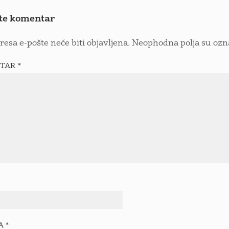
te komentar
resa e-pošte neće biti objavljena.
Neophodna polja su oz
TAR
*
TA
*