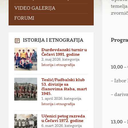
temelj
VIDEO GALERIJA
zvornič
FORUMI
Progra
ISTORIJA I ETNOGRAFIJA
Đurđevdanski turnir u
Čečavi 1991. godine
2. maj 2026.
kategorija
Istorija i etnografija
10,00 –
Teslić/Fudbalski klub
– Izbo
53. divizije sa
članovima štaba, mart
1945.
– dariv
1. april 2026.
kategorija
Istorija i etnografija
Učenici petog razreda
u Čečavi 1972. godine
13,00 –
6. mart 2026.
kategorija