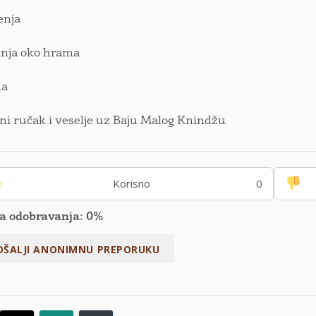
enja
dnja oko hrama
da
ni ručak i veselje uz Baju Malog Knindžu
Korisno
0
a odobravanja: 0%