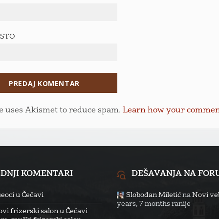
ESTO
te uses Akismet to reduce spam.
Learn how your comment 
EDNJI KOMENTARI
DEŠAVANJA NA FO
eoci u Čečavi
Slobodan Miletić
na
Novi veb
years, 7 months ranije
vi frizerski salon u Čečavi