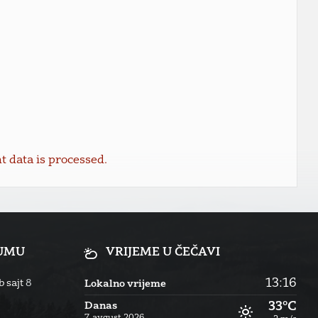
data is processed.
RUMU
VRIJEME U ČEČAVI
13:16
 sajt
8
Lokalno vrijeme
33°C
Danas