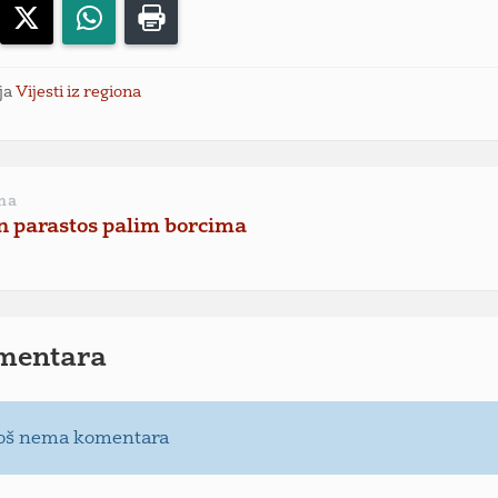
acebook
X
WhatsApp
Print
ja
Vijesti iz regiona
na
 parastos palim borcima
mentara
oš nema komentara