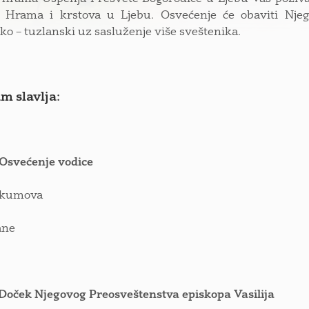
a Hrama i krstova u Ljebu. Osvećenje će obaviti Njeg
ko – tuzlanski uz sasluženje više sveštenika.
m slavlja:
 Osvećenje vodice
r kumova
ane
 Doček Njegovog Preosveštenstva episkopa Vasilija