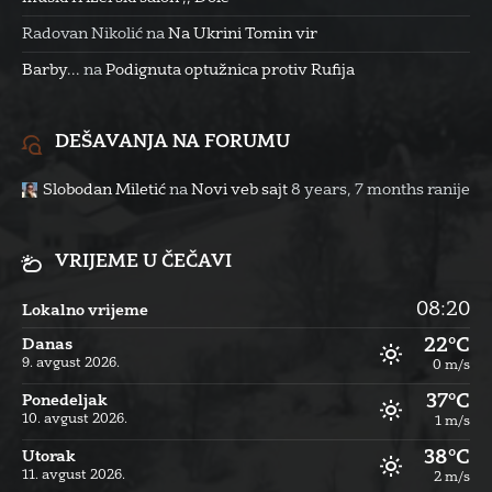
Radovan Nikolić
na
Na Ukrini Tomin vir
Barby...
na
Podignuta optužnica protiv Rufija
DEŠAVANJA NA FORUMU
Slobodan Miletić
na
Novi veb sajt
8 years, 7 months ranije
VRIJEME U ČEČAVI
08:20
Lokalno vrijeme
22°C
Danas
9. avgust 2026.
0 m/s
37°C
Ponedeljak
10. avgust 2026.
1 m/s
38°C
Utorak
11. avgust 2026.
2 m/s