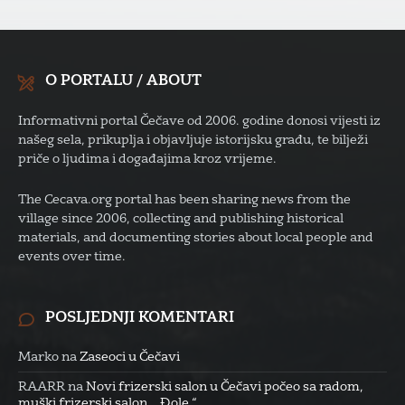
O PORTALU / ABOUT
Informativni portal Čečave od 2006. godine donosi vijesti iz
našeg sela, prikuplja i objavljuje istorijsku građu, te bilježi
priče o ljudima i događajima kroz vrijeme.
The Cecava.org portal has been sharing news from the
village since 2006, collecting and publishing historical
materials, and documenting stories about local people and
events over time.
POSLJEDNJI KOMENTARI
Marko
na
Zaseoci u Čečavi
RAARR
na
Novi frizerski salon u Čečavi počeo sa radom,
muški frizerski salon ,, Đole “