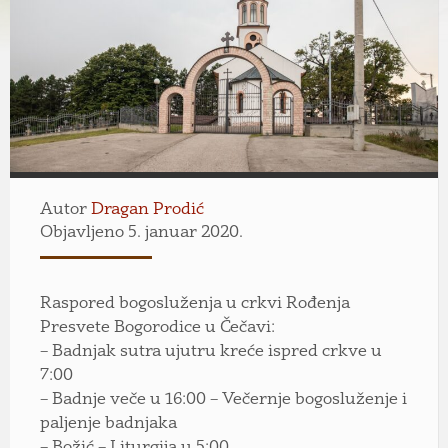
Autor
Dragan Prodić
Objavljeno 5. januar 2020.
Raspored bogosluženja u crkvi Rođenja
Presvete Bogorodice u Čečavi:
– Badnjak sutra ujutru kreće ispred crkve u
7:00
– Badnje veče u 16:00 – Večernje bogosluženje i
paljenje badnjaka
– Božić – Liturgija u 5:00