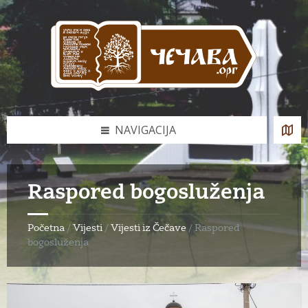
Skip
Skip
Skip
to
to
to
content
left
footer
sidebar
NAVIGACIJA
Raspored bogosluženja
Početna
/
Vijesti
/
Vijesti iz Čečave
/
Raspored
bogosluženja