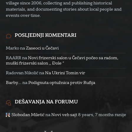
village since 2006, collecting and publishing historical
materials, and documenting stories about local people and
events over time.
POSLJEDNJI KOMENTARI
Marko
na
Zaseoci u Čečavi
RAARR
na
Novi frizerski salon u Čečavi počeo sa radom,
muški frizerski salon ,, Đole “
Radovan Nikolić
na
Na Ukrini Tomin vir
Barby...
na
Podignuta optužnica protiv Rufija
DEŠAVANJA NA FORUMU
Slobodan Miletić
na
Novi veb sajt
8 years, 7 months ranije