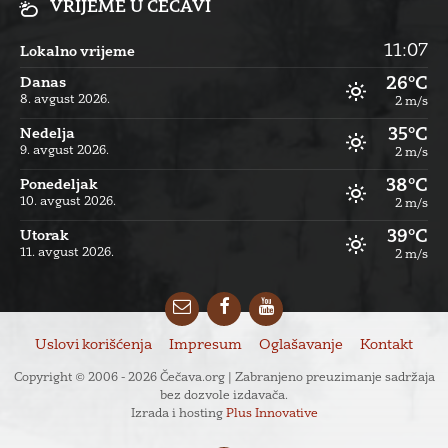
VRIJEME U ČEČAVI
11:07
Lokalno vrijeme
26°C
Danas
8. avgust 2026.
2 m/s
35°C
Nedelja
9. avgust 2026.
2 m/s
38°C
Ponedeljak
10. avgust 2026.
2 m/s
39°C
Utorak
11. avgust 2026.
2 m/s
Email
Facebook
YouTube
Uslovi korišćenja
Impresum
Oglašavanje
Kontakt
Copyright © 2006 - 2026 Čečava.org | Zabranjeno preuzimanje sadržaja
bez dozvole izdavača.
Izrada i hosting
Plus Innovative