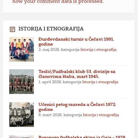
how your comment data is processed.
ISTORIJA I ETNOGRAFIJA
Đurđevdanski turnir u Čečavi 1991.
godine
2. maj 2026.
kategorija
Istorija i etnografija
Teslić/Fudbalski klub 53. divizije sa
članovima štaba, mart 1945.
1. april 2026.
kategorija
Istorija i etnografija
Učenici petog razreda u Čečavi 1972.
godine
6. mart 2026.
kategorija
Istorija i etnografija
Bosonoga fudbalska ekipa iz Gaja – 1978.