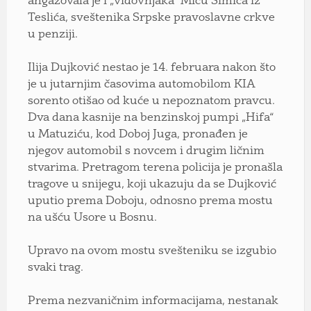
angažovala je i „vidovnjaka“ Miću Simića iz
Teslića, sveštenika Srpske pravoslavne crkve
u penziji.
Ilija Dujković nestao je 14. februara nakon što
je u jutarnjim časovima automobilom KIA
sorento otišao od kuće u nepoznatom pravcu.
Dva dana kasnije na benzinskoj pumpi „Hifa“
u Matuziću, kod Doboj Juga, pronađen je
njegov automobil s novcem i drugim ličnim
stvarima. Pretragom terena policija je pronašla
tragove u snijegu, koji ukazuju da se Dujković
uputio prema Doboju, odnosno prema mostu
na ušću Usore u Bosnu.
Upravo na ovom mostu svešteniku se izgubio
svaki trag.
Prema nezvaničnim informacijama, nestanak