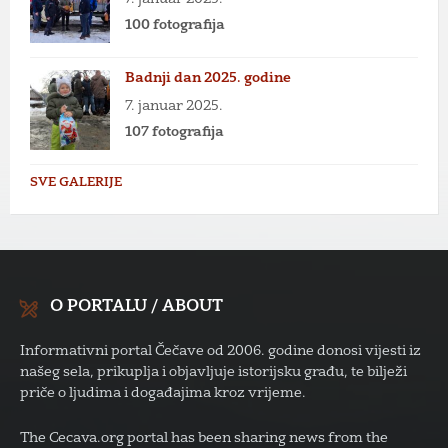
100 fotografija
Badnji dan 2025. godine
7. januar 2025.
107 fotografija
SVE GALERIJE
O PORTALU / ABOUT
Informativni portal Čečave od 2006. godine donosi vijesti iz
našeg sela, prikuplja i objavljuje istorijsku građu, te bilježi
priče o ljudima i događajima kroz vrijeme.
The Cecava.org portal has been sharing news from the