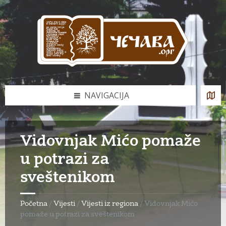
Skip
Skip
Skip
to
to
to
content
left
footer
sidebar
NAVIGACIJA
Vidovnjak Mićo pomaže
u potrazi za
sveštenikom
Početna
/
Vijesti
/
Vijesti iz regiona
/
Vidovnjak Mićo
pomaže u potrazi za sveštenikom