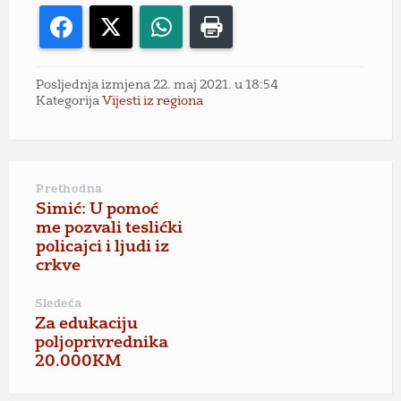
Facebook
X
WhatsApp
Print
Posljednja izmjena 22. maj 2021. u 18:54
Kategorija
Vijesti iz regiona
Prethodna
Simić: U pomoć
me pozvali teslićki
policajci i ljudi iz
crkve
Sledeća
Za edukaciju
poljoprivrednika
20.000KM