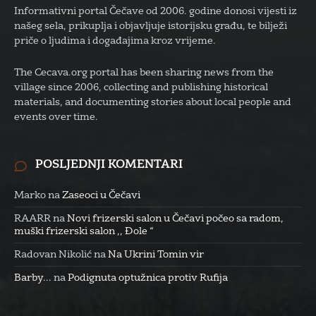
Informativni portal Čečave od 2006. godine donosi vijesti iz
našeg sela, prikuplja i objavljuje istorijsku građu, te bilježi
priče o ljudima i događajima kroz vrijeme.
The Cecava.org portal has been sharing news from the
village since 2006, collecting and publishing historical
materials, and documenting stories about local people and
events over time.
POSLJEDNJI KOMENTARI
Marko
na
Zaseoci u Čečavi
RAARR
na
Novi frizerski salon u Čečavi počeo sa radom,
muški frizerski salon ,, Đole “
Radovan Nikolić
na
Na Ukrini Tomin vir
Barby...
na
Podignuta optužnica protiv Rufija