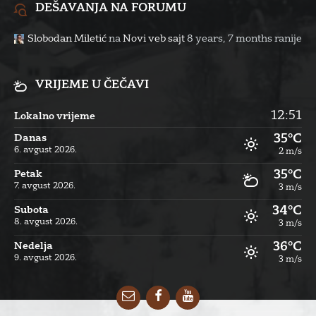
DEŠAVANJA NA FORUMU
Slobodan Miletić
na
Novi veb sajt
8 years, 7 months ranije
VRIJEME U ČEČAVI
12:51
Lokalno vrijeme
35°C
Danas
6. avgust 2026.
2 m/s
35°C
Petak
7. avgust 2026.
3 m/s
34°C
Subota
8. avgust 2026.
3 m/s
36°C
Nedelja
9. avgust 2026.
3 m/s
Email
Facebook
YouTube