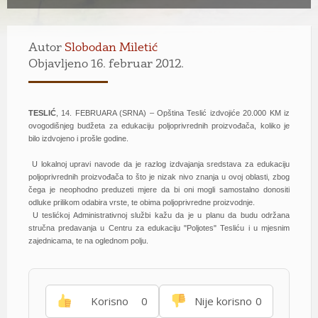
Autor
Slobodan Miletić
Objavljeno 16. februar 2012.
TESLIĆ
, 14. FEBRUARA (SRNA) – Opština Teslić izdvojiće 20.000 KM iz
ovogodišnjeg budžeta za edukaciju poljoprivrednih proizvođača, koliko je
bilo izdvojeno i prošle godine.
U lokalnoj upravi navode da je razlog izdvajanja sredstava za edukaciju
poljoprivrednih proizvođača to što je nizak nivo znanja u ovoj oblasti, zbog
čega je neophodno preduzeti mjere da bi oni mogli samostalno donositi
odluke prilikom odabira vrste, te obima poljoprivredne proizvodnje.
U teslićkoj Administrativnoj službi kažu da je u planu da budu održana
stručna predavanja u Centru za edukaciju "Poljotes" Tesliću i u mjesnim
zajednicama, te na oglednom polju.
Korisno
0
Nije korisno
0