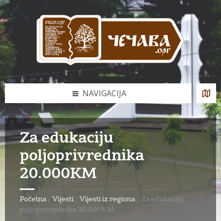
Skip
Skip
Skip
to
to
to
content
left
footer
sidebar
NAVIGACIJA
Za edukaciju
poljoprivrednika
20.000KM
Početna
/
Vijesti
/
Vijesti iz regiona
/
Za edukaciju
poljoprivrednika 20.000KM