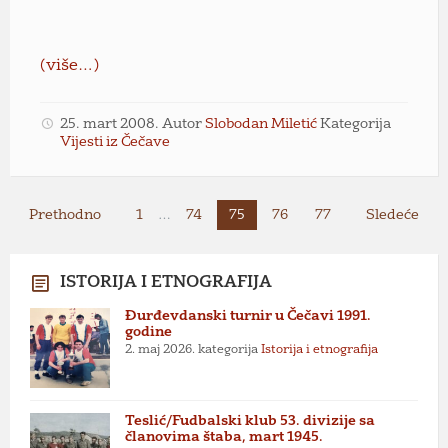
(više…)
25. mart 2008.
Autor
Slobodan Miletić
Kategorija
Vijesti iz Čečave
Paginacija
Prethodno
1
…
74
75
76
77
Sledeće
članaka
ISTORIJA I ETNOGRAFIJA
Đurđevdanski turnir u Čečavi 1991.
godine
2. maj 2026.
kategorija
Istorija i etnografija
Teslić/Fudbalski klub 53. divizije sa
članovima štaba, mart 1945.