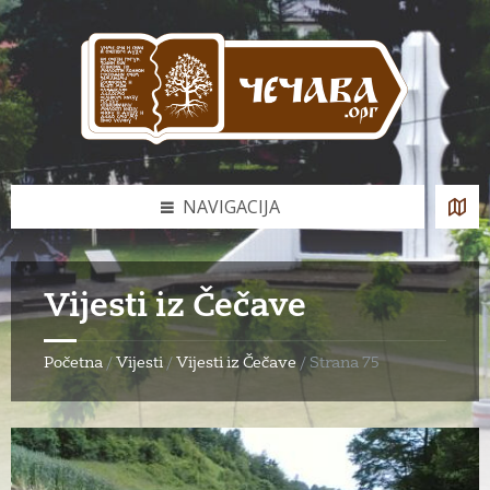
Skip
Skip
Skip
Skip
to
to
to
to
content
left
right
footer
sidebar
sidebar
NAVIGACIJA
Vijesti iz Čečave
Početna
/
Vijesti
/
Vijesti iz Čečave
/
Strana 75