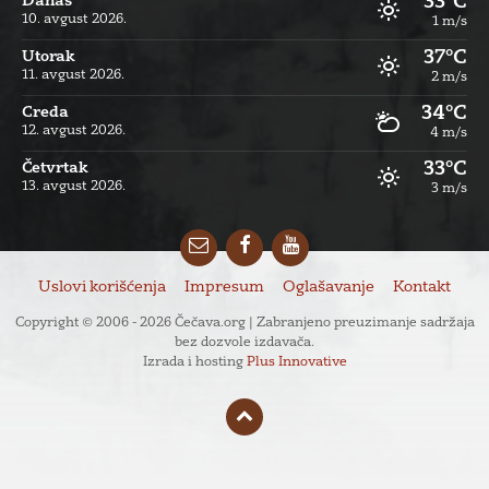
33°C
Danas
10. avgust 2026.
1 m/s
37°C
Utorak
11. avgust 2026.
2 m/s
34°C
Creda
12. avgust 2026.
4 m/s
33°C
Četvrtak
13. avgust 2026.
3 m/s
Email
Facebook
YouTube
Uslovi korišćenja
Impresum
Oglašavanje
Kontakt
Copyright © 2006 - 2026 Čečava.org | Zabranjeno preuzimanje sadržaja
bez dozvole izdavača.
Izrada i hosting
Plus Innovative