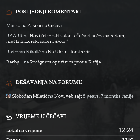
POSLJEDNJI KOMENTARI
Marko
na
Zaseoci u Čečavi
RAARR
na
Novi frizerski salon u Čečavi počeo sa radom,
muški frizerski salon ,, Đole “
Radovan Nikolić
na
Na Ukrini Tomin vir
Barby...
na
Podignuta optužnica protiv Rufija
DEŠAVANJA NA FORUMU
Slobodan Miletić
na
Novi veb sajt
8 years, 7 months ranije
VRIJEME U ČEČAVI
12:24
Lokalno vrijeme