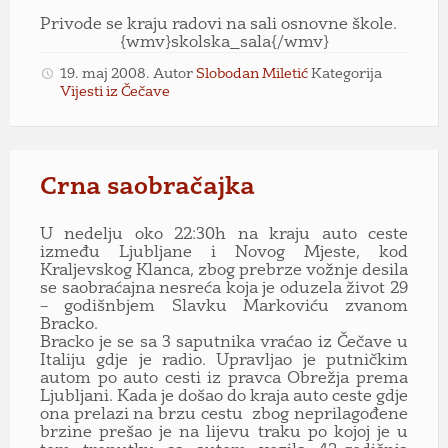
Privode se kraju radovi na sali osnovne škole.
{wmv}skolska_sala{/wmv}
19. maj 2008.
Autor
Slobodan Miletić
Kategorija
Vijesti iz Čečave
Crna saobračajka
U nedelju oko 22:30h na kraju auto ceste
između Ljubljane i Novog Mjeste, kod
Kraljevskog Klanca, zbog prebrze vožnje desila
se saobraćajna nesreća koja je oduzela život 29
– godišnbjem
Slavku Markoviću zvanom
Bracko.
Bracko je se sa 3 saputnika vraćao iz Čečave u
Italiju gdje je radio. Upravljao je putničkim
autom po auto cesti iz pravca Obrežja prema
Ljubljani. Kada je došao do kraja auto ceste gdje
ona prelazi na brzu cestu zbog neprilagođene
brzine prešao je na lijevu traku po kojoj je u