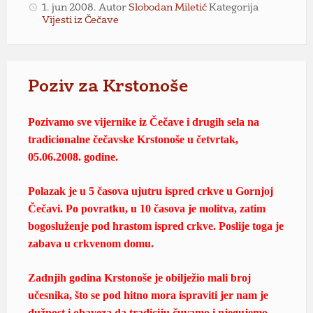
1. jun 2008.
Autor
Slobodan Miletić
Kategorija
Vijesti iz Čečave
Poziv za Krstonoše
Pozivamo sve vijernike iz Čečave i drugih sela na
tradicionalne čečavske Krstonoše u četvrtak,
05.06.2008. godine.
Polazak je u 5 časova ujutru ispred crkve u Gornjoj
Čečavi. Po povratku, u 10 časova je molitva, zatim
bogosluženje pod hrastom ispred crkve.
Poslije toga je
zabava u crkvenom domu.
Zadnjih godina Krstonoše je obilježio mali broj
učesnika, što se pod hitno mora ispraviti jer nam je
dužnost i obaveza da tradiciju čuvamo i njegujemo,