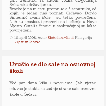
tom trenutku sa autom vozila 42-godišnja
Švicarska državljanka.
Bracko je na mjestu premnuo a 3 saputnika, od
kojih je jedan naš poznati Čečavac-
Đorđo
Simeunić zvani Đole,
su teško povređena.
Njih su spasiocui prevezli na liječenje u Novo
Mjesto. Ostali učesnici u saobraćajnoj su lakše
povrijeđeni.
16. april 2008.
Autor
Slobodan Miletić
Kategorija
Vijesti iz Čečave
Urušio se dio sale na osnovnoj
školi
Već par dana kiša i nevrijeme. Jak vjetar
oduvao je stakla sa zadnje strane sale osnovne
škole u Čečavi.