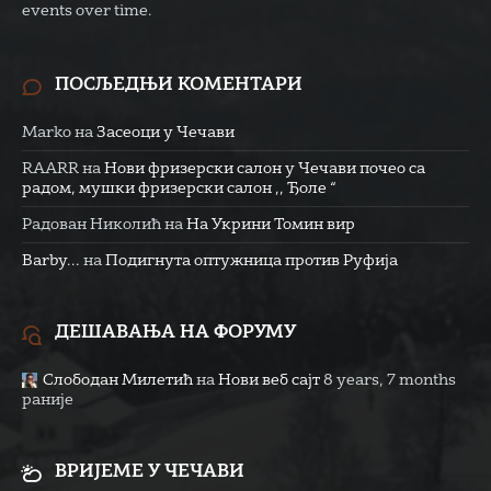
events over time.
ПОСЉЕДЊИ КОМЕНТАРИ
Marko
на
Засеоци у Чечави
RAARR
на
Нови фризерски салон у Чечави почео са
радом, мушки фризерски салон ,, Ђоле “
Радован Николић
на
На Укрини Томин вир
Barby...
на
Подигнута оптужница против Руфија
ДЕШАВАЊА НА ФОРУМУ
Слободан Милетић
на
Нови веб сајт
8 years, 7 months
раније
ВРИЈЕМЕ У ЧЕЧАВИ