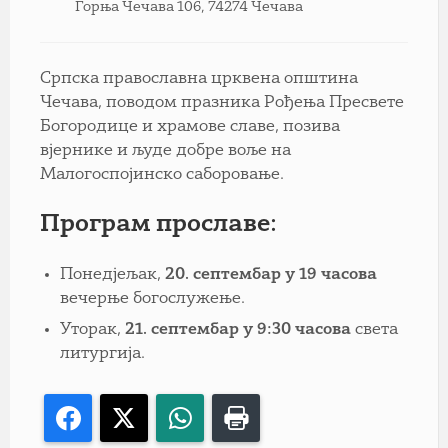
Горња Чечава 106, 74274 Чечава
Српска православна црквена општина
Чечава, поводом празника Рођења Пресвете
Богородице и храмове славе, позива
вјернике и људе добре воље на
Малогоспојинско саборовање.
Програм прославе:
Понедјељак,
20. септембар у 19 часова
вечерње богослужење.
Уторак,
21. септембар у 9:30 часова
света
литургија.
Facebook
X
WhatsApp
Print