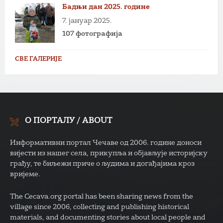
Бадњи дан 2025. године
7. јануар 2025.
107 фотографија
СВЕ ГАЛЕРИЈЕ
О ПОРТАЛУ / ABOUT
Информативни портал Чечаве од 2006. године доноси
вијести из нашег села, прикупља и објављује историјску
грађу, те биљежи приче о људима и догађајима кроз
вријеме.
The Cecava.org portal has been sharing news from the
village since 2006, collecting and publishing historical
materials, and documenting stories about local people and