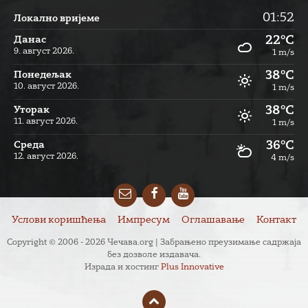
01:52
Локално вријеме
22°C
Данас
9. август 2026.
1 m/s
38°C
Понедељак
10. август 2026.
1 m/s
38°C
Уторак
11. август 2026.
1 m/s
36°C
Cреда
12. август 2026.
4 m/s
Email
Facebook
YouTube
Услови коришћења
Импресум
Оглашавање
Контакт
Copyright © 2006 - 2026 Чечава.org | Забрањено преузимање садржаја
без дозволе издавача.
Израда и хостинг
Plus Innovative