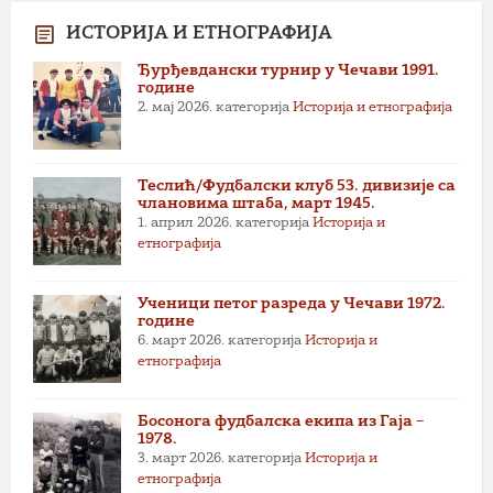
ИСТОРИЈА И ЕТНОГРАФИЈА
Ђурђевдански турнир у Чечави 1991.
године
2. мај 2026.
категорија
Историја и етнографија
Теслић/Фудбалски клуб 53. дивизије са
члановима штаба, март 1945.
1. април 2026.
категорија
Историја и
етнографија
Ученици петог разреда у Чечави 1972.
године
6. март 2026.
категорија
Историја и
етнографија
Босонога фудбалска екипа из Гаја –
1978.
3. март 2026.
категорија
Историја и
етнографија