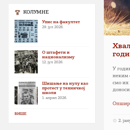
КОЛУМНЕ
Упис на факултет
29. јул 2026.
Хвал
О штафети и
год
национализму
12. јул 2026.
У годи
неким 
смо их
Шишање на нулу као
протест у техничкој
доноси
школи
1. април 2026.
Опшир
ВИШЕ
2. ја