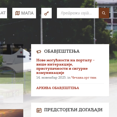
SEARCH:
МАПА
LAT
e:
ОБАВЈЕШТЕЊА
Нове могућности на порталу –
више интеракције,
приступачности и сигурне
комуникације
14. новембар 2025.
in
Чечава.орг тим
АРХИВА ОБАВЈЕШТЕЊА
ПРЕДСТОЈЕЋИ ДОГАЂАЈИ