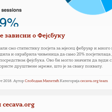
 зависни о Фејсбуку
ли смо статистику посјета за мјесец фебруар и много 
дила и охрабрила чињеница да само 20% посјетилаца
 посредством фејсбука. Ово би могло значити да људи с
ористе друштвене мреже, што је за сваку похвалу.
рт 2018.
Аутор
Слободан Милетић
Категорија
cecava.org team
 cecava.org