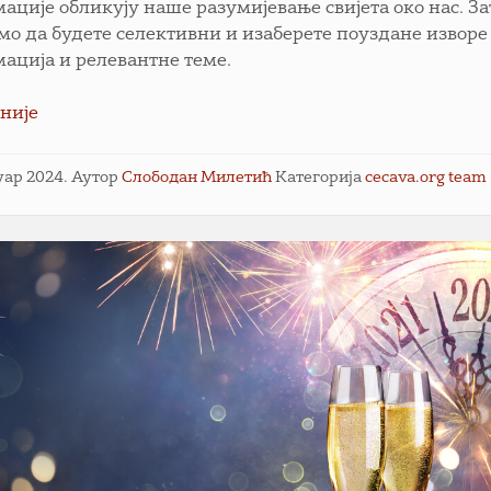
ације обликују наше разумијевање свијета око нас. За
мо да будете селективни и изаберете поуздане изворе
ација и релевантне теме.
није
нуар 2024.
Аутор
Слободан Милетић
Категорија
cecava.org team