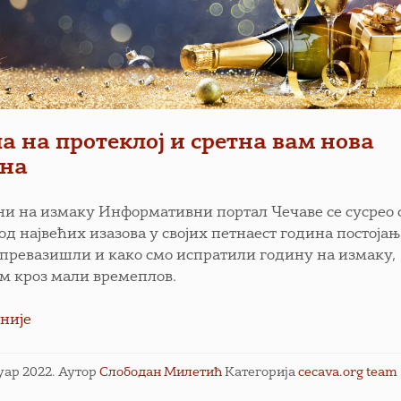
а на протеклој и сретна вам нова
ина
ни на измаку Информативни портал Чечаве се сусрео 
од највећих изазова у својих петнаест година постојањ
 превазишли и како смо испратили годину на измаку,
м кроз мали времеплов.
није
нуар 2022.
Аутор
Слободан Милетић
Категорија
cecava.org team