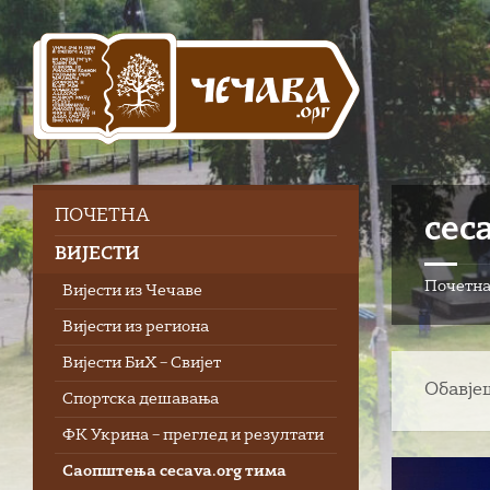
Skip
Skip
Skip
Skip
to
to
to
to
content
left
right
footer
sidebar
sidebar
ПOЧЕТНА
cec
ВИЈЕСТИ
Почетн
Вијести из Чечаве
Вијести из региона
Вијести БиХ – Свијет
Обавје
Спортска дешавања
ФК Укрина – преглед и резултати
Саопштења cecava.org тима