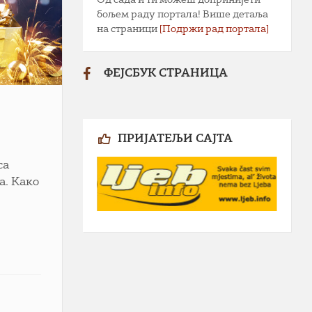
бољем раду портала! Више детаља
на страници
[Подржи рад портала]
ФЕЈСБУК СТРАНИЦА
ПРИЈАТЕЉИ САЈТА
са
а. Како