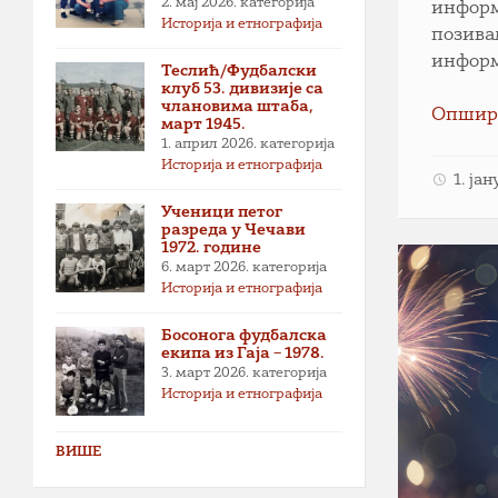
2. мај 2026.
категорија
информ
Историја и етнографија
позива
информ
Теслић/Фудбалски
клуб 53. дивизије са
члановима штаба,
Опшир
март 1945.
1. април 2026.
категорија
Историја и етнографија
1. ја
Ученици петог
разреда у Чечави
1972. године
6. март 2026.
категорија
Историја и етнографија
Босонога фудбалска
екипа из Гаја – 1978.
3. март 2026.
категорија
Историја и етнографија
ВИШЕ