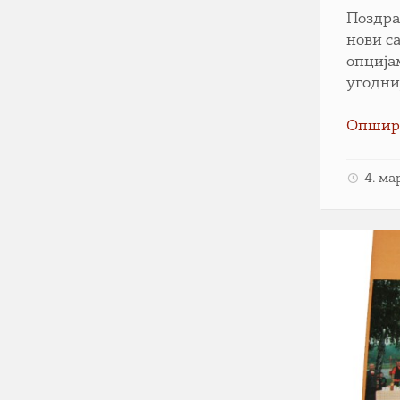
Поздра
нови са
опцијам
угодни
Опшир
4. ма