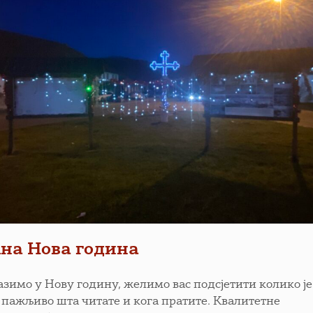
на Нова година
азимо у Нову годину, желимо вас подсјетити колико ј
 пажљиво шта читате и кога пратите. Квалитетне