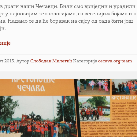
в драги наши Чечавци. Били смо вриједни и урадили
јт у најновијим технологијама, са веселијим бојама и 
а. Надамо се да ће боравак на сајту од сада бити још
ји.
није
рт 2015.
Аутор
Слободан Милетић
Категорија
cecava.org team