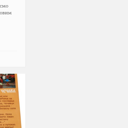
 смо
новим