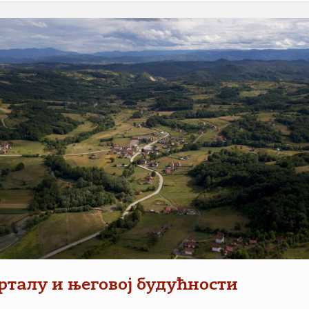
рталу и његовој будућности