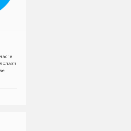
нас је
 долази
ве