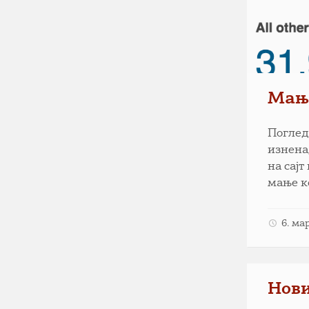
Мање
Погледа
изнена
на сајт
мање к
6. ма
Нови