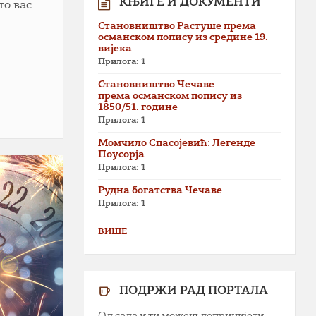
КЊИГЕ И ДОКУМЕНТИ
то вас
Становништво Растуше према
османском попису из средине 19.
вијека
Прилога: 1
Становништво Чечаве
према османском попису из
1850/51. године
Прилога: 1
Момчило Спасојевић: Легенде
Поусорја
Прилога: 1
Рудна богатства Чечаве
Прилога: 1
ВИШЕ
ПОДРЖИ РАД ПОРТАЛА
Од сада и ти можеш допринијети