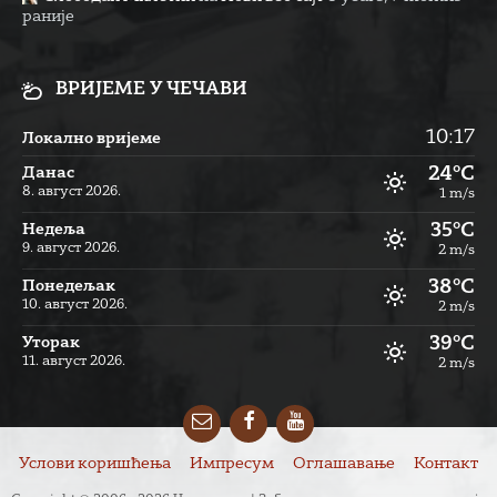
раније
ВРИЈЕМЕ У ЧЕЧАВИ
10:17
Локално вријеме
24°C
Данас
8. август 2026.
1 m/s
35°C
Недеља
9. август 2026.
2 m/s
38°C
Понедељак
10. август 2026.
2 m/s
39°C
Уторак
11. август 2026.
2 m/s
Email
Facebook
YouTube
Услови коришћења
Импресум
Оглашавање
Контакт