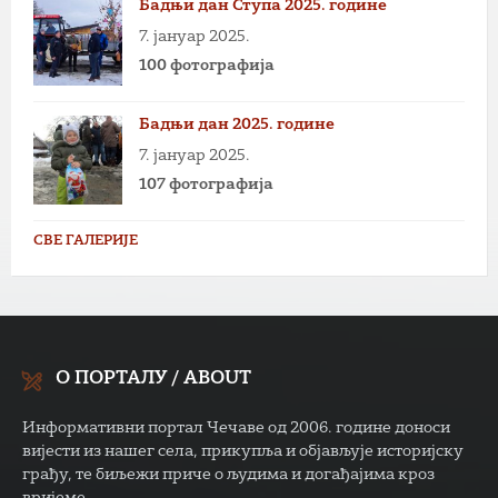
Бадњи дан Ступа 2025. године
7. јануар 2025.
100 фотографија
Бадњи дан 2025. године
7. јануар 2025.
107 фотографија
СВЕ ГАЛЕРИЈЕ
О ПОРТАЛУ / ABOUT
Информативни портал Чечаве од 2006. године доноси
вијести из нашег села, прикупља и објављује историјску
грађу, те биљежи приче о људима и догађајима кроз
вријеме.