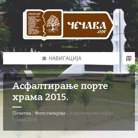
Skip
Skip
Skip
to
to
to
content
left
footer
sidebar
НАВИГАЦИЈА
Асфалтирање порте
храма 2015.
Почетна
/
Фото галерије
/
Асфалтирање порте
храма 2015.