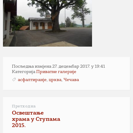
Посљедња измјена 27. децембар 2017. у 19:41
Категорија
Приватне галерије
асфалтиранје
,
црква
,
Чечава
Претходна
Освештање
храма у Ступама
2015.