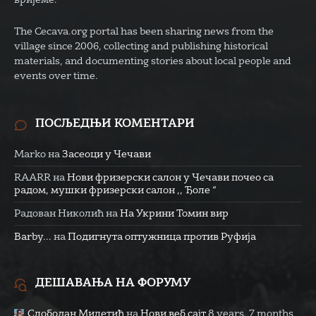
The Cecava.org portal has been sharing news from the
village since 2006, collecting and publishing historical
materials, and documenting stories about local people and
events over time.
ПОСЉЕДЊИ КОМЕНТАРИ
Marko
на
Засеоци у Чечави
RAARR
на
Нови фризерски салон у Чечави почео са
радом, мушки фризерски салон ,, Ђоле “
Радован Николић
на
На Укрини Томин вир
Barby...
на
Подигнута оптужница против Руфија
ДЕШАВАЊА НА ФОРУМУ
Слободан Милетић
на
Нови веб сајт
8 years, 7 months