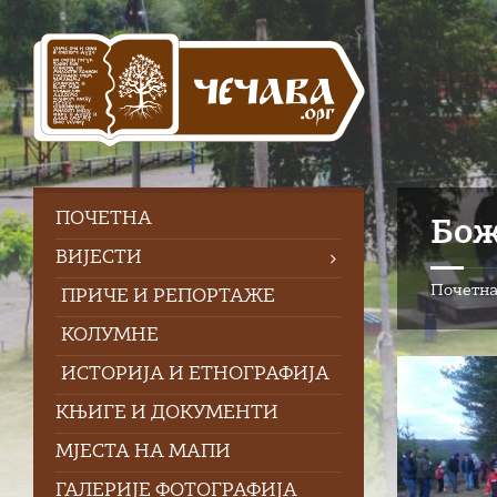
Skip
Skip
Skip
to
to
to
content
left
footer
sidebar
ПOЧЕТНА
Бож
ВИЈЕСТИ
Почетн
ПРИЧЕ И РЕПОРТАЖЕ
КОЛУМНЕ
ИСТОРИЈА И ЕТНОГРАФИЈА
КЊИГЕ И ДОКУМЕНТИ
МЈЕСТА НА МАПИ
ГАЛЕРИЈЕ ФОТОГРАФИЈА