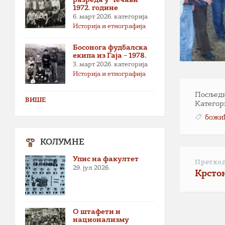
1972. године
6. март 2026.
категорија
Историја и етнографија
Босонога фудбалска
екипа из Гаја – 1978.
3. март 2026.
категорија
Историја и етнографија
Посљедња
ВИШЕ
Категор
божи
КОЛУМНЕ
Упис на факултет
Претхо
29. јул 2026.
Крсто
О штафети и
национализму