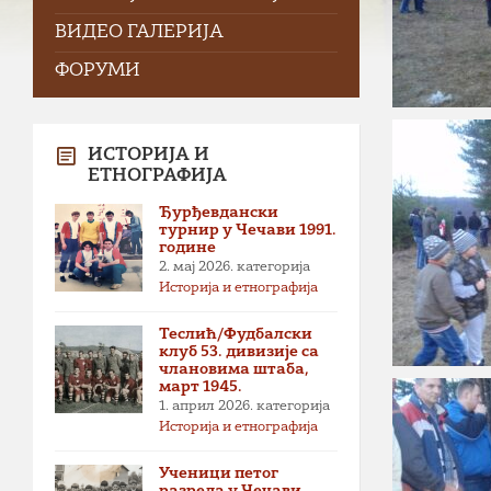
ВИДЕО ГАЛЕРИЈА
ФОРУМИ
ИСТОРИЈА И
ЕТНОГРАФИЈА
Ђурђевдански
турнир у Чечави 1991.
године
2. мај 2026.
категорија
Историја и етнографија
Теслић/Фудбалски
клуб 53. дивизије са
члановима штаба,
март 1945.
1. април 2026.
категорија
Историја и етнографија
Ученици петог
разреда у Чечави