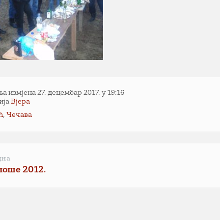
 измјена 27. децембар 2017. у 19:16
ија
Вјера
ћ
,
Чечава
дна
ноше 2012.