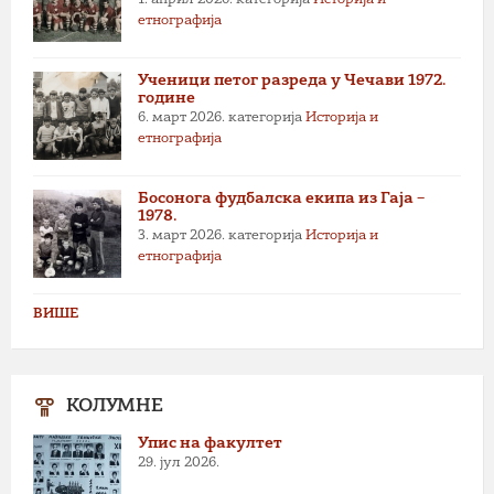
етнографија
Ученици петог разреда у Чечави 1972.
године
6. март 2026.
категорија
Историја и
етнографија
Босонога фудбалска екипа из Гаја –
1978.
3. март 2026.
категорија
Историја и
етнографија
ВИШЕ
КОЛУМНЕ
Упис на факултет
29. јул 2026.