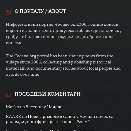
О ПОРТАЛУ / ABOUT
Информативни портал Чечаве од 2006. године доноси
вијести из нашег села, прикупља и објављује историјску
грађу, те биљежи приче о људима и догађајима кроз
вријеме.
The Cecava.org portal has been sharing news from the
village since 2006, collecting and publishing historical
materials, and documenting stories about local people and
events over time.
ПОСЉЕДЊИ КОМЕНТАРИ
Marko
на
Засеоци у Чечави
RAARR
на
Нови фризерски салон у Чечави почео са
радом, мушки фризерски салон ,, Ђоле “