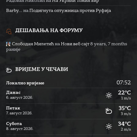
Радован Николић
на
На Укрини Томин вир
Barby...
на
Подигнута оптужница против Руфија
ДЕШАВАЊА НА ФОРУМУ
Слободан Милетић
на
Нови веб сајт
8 years, 7 months
раније
ВРИЈЕМЕ У ЧЕЧАВИ
07:52
Локално вријеме
22°C
Данас
6. август 2026.
1 m/s
35°C
Петак
7. август 2026.
3 m/s
34°C
Субота
8. август 2026.
2 m/s