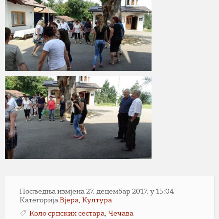
Посљедња измјена 27. децембар 2017. у 15:04
Категорија
Вјера
,
Култура
Коло српских сестара
,
Чечава