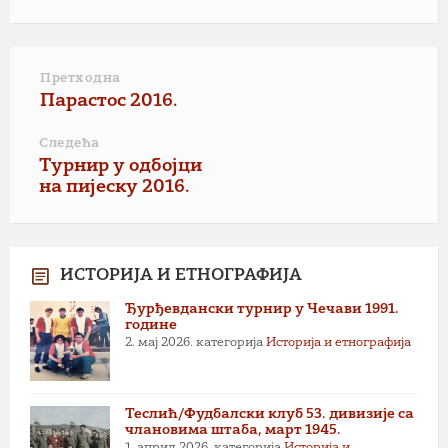
Претходна
Парастос 2016.
Следећа
Турнир у одбојци
на пијеску 2016.
ИСТОРИЈА И ЕТНОГРАФИЈА
Ђурђевдански турнир у Чечави 1991.
године
2. мај 2026.
категорија
Историја и етнографија
Теслић/Фудбалски клуб 53. дивизије са
члановима штаба, март 1945.
1. април 2026.
категорија
Историја и