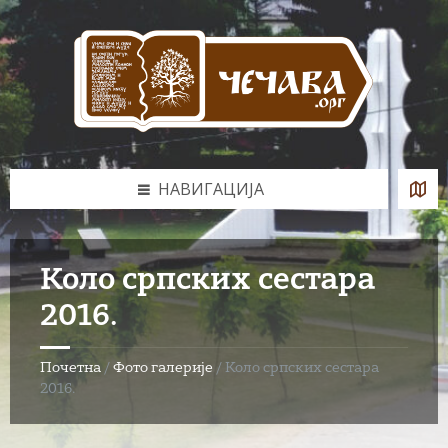
Skip
Skip
Skip
to
to
to
content
left
footer
sidebar
НАВИГАЦИЈА
Коло српских сестара
2016.
Почетна
/
Фото галерије
/
Коло српских сестара
2016.