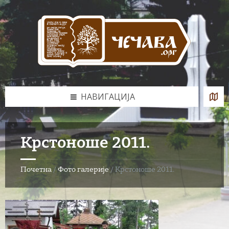
Skip
Skip
Skip
to
to
to
content
left
footer
sidebar
НАВИГАЦИЈА
Крстоноше 2011.
Почетна
/
Фото галерије
/
Крстоноше 2011.