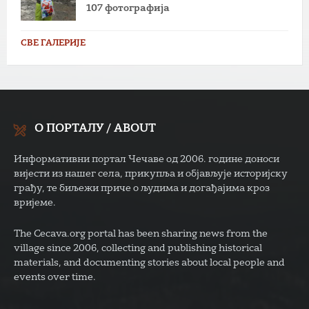
107 фотографија
СВЕ ГАЛЕРИЈЕ
О ПОРТАЛУ / ABOUT
Информативни портал Чечаве од 2006. године доноси
вијести из нашег села, прикупља и објављује историјску
грађу, те биљежи приче о људима и догађајима кроз
вријеме.
The Cecava.org portal has been sharing news from the
village since 2006, collecting and publishing historical
materials, and documenting stories about local people and
events over time.