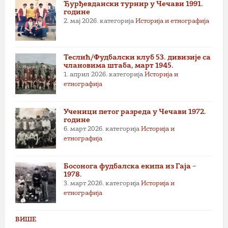
Ђурђевдански турнир у Чечави 1991.
године
2. мај 2026.
категорија
Историја и етнографија
Теслић/Фудбалски клуб 53. дивизије са
члановима штаба, март 1945.
1. април 2026.
категорија
Историја и
етнографија
Ученици петог разреда у Чечави 1972.
године
6. март 2026.
категорија
Историја и
етнографија
Босонога фудбалска екипа из Гаја –
1978.
3. март 2026.
категорија
Историја и
етнографија
ВИШЕ