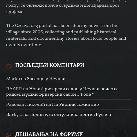
грађу, те биљежи приче о људима и догађајима кроз
вријеме.
The Cecava.org portal has been sharing news from the
village since 2006, collecting and publishing historical
materials, and documenting stories about local people and
events over time.
ПОСЉЕДЊИ КОМЕНТАРИ
Marko
на
Засеоци у Чечави
RAARR
на
Нови фризерски салон у Чечави почео са
радом, мушки фризерски салон ,, Ђоле “
Радован Николић
на
На Укрини Томин вир
Barby...
на
Подигнута оптужница против Руфија
ДЕШАВАЊА НА ФОРУМУ