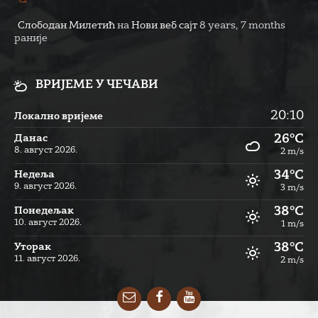
Слободан Милетић
на
Нови веб сајт
8 years, 7 months
раније
ВРИЈЕМЕ У ЧЕЧАВИ
20:10
Локално вријеме
26°C
Данас
8. август 2026.
2 m/s
34°C
Недеља
9. август 2026.
3 m/s
38°C
Понедељак
10. август 2026.
1 m/s
38°C
Уторак
11. август 2026.
2 m/s
Email
Facebook
YouTube