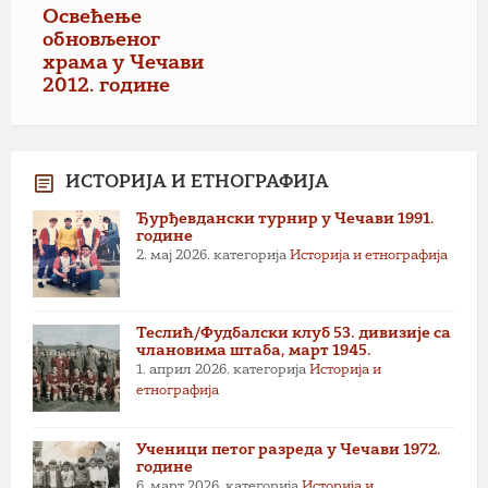
Освећење
обновљеног
храма у Чечави
2012. године
ИСТОРИЈА И ЕТНОГРАФИЈА
Ђурђевдански турнир у Чечави 1991.
године
2. мај 2026.
категорија
Историја и етнографија
Теслић/Фудбалски клуб 53. дивизије са
члановима штаба, март 1945.
1. април 2026.
категорија
Историја и
етнографија
Ученици петог разреда у Чечави 1972.
године
6. март 2026.
категорија
Историја и