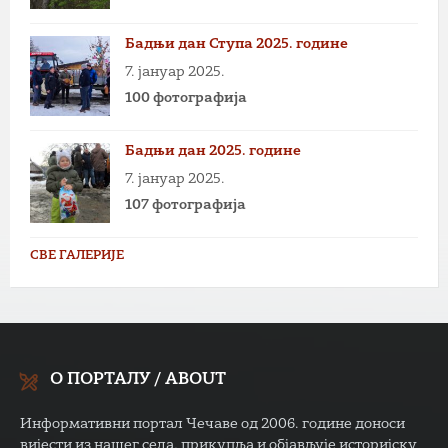
Бадњи дан Ступа 2025. године
7. јануар 2025.
100 фотографија
Бадњи дан 2025. године
7. јануар 2025.
107 фотографија
СВЕ ГАЛЕРИЈЕ
О ПОРТАЛУ / ABOUT
Информативни портал Чечаве од 2006. године доноси
вијести из нашег села, прикупља и објављује историјску