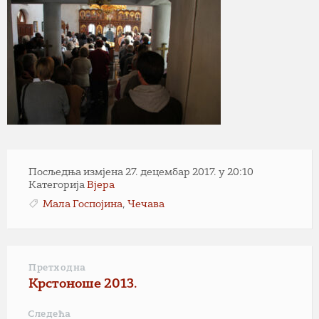
Посљедња измјена 27. децембар 2017. у 20:10
Категорија
Вјера
Мала Госпојина
,
Чечава
Претходна
Крстоноше 2013.
Следећа