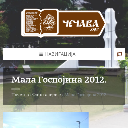
Skip
Skip
Skip
to
to
to
content
left
footer
sidebar
НАВИГАЦИЈА
Мала Госпојина 2012.
Почетна
/
Фото галерије
/
Мала Госпојина 2012.