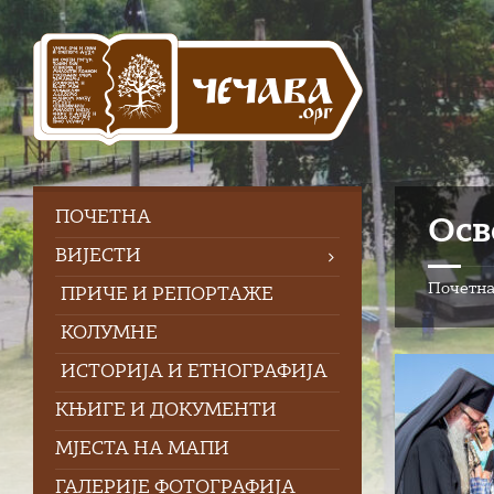
Skip
Skip
Skip
to
to
to
content
left
footer
sidebar
ПOЧЕТНА
Осв
ВИЈЕСТИ
Почетн
ПРИЧЕ И РЕПОРТАЖЕ
КОЛУМНЕ
ИСТОРИЈА И ЕТНОГРАФИЈА
КЊИГЕ И ДОКУМЕНТИ
МЈЕСТА НА МАПИ
ГАЛЕРИЈЕ ФОТОГРАФИЈА