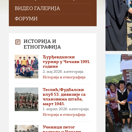
ВИДЕО ГАЛЕРИЈА
ФОРУМИ
ИСТОРИЈА И
ЕТНОГРАФИЈА
Ђурђевдански
турнир у Чечави 1991.
године
2. мај 2026.
категорија
Историја и етнографија
Теслић/Фудбалски
клуб 53. дивизије са
члановима штаба,
март 1945.
1. април 2026.
категорија
Историја и етнографија
Ученици петог
разреда у Чечави