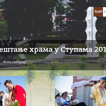
Choose
ЋИР
languag
ештање храма у Ступама 201
а
/
Фото галерије
/
Освештање храма у Ступама 2015.