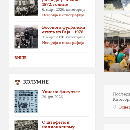
1972. године
6. март 2026.
категорија
Историја и етнографија
Босонога фудбалска
екипа из Гаја – 1978.
3. март 2026.
категорија
Историја и етнографија
ВИШЕ
КОЛУМНЕ
Упис на факултет
Посљедња
29. јул 2026.
Категор
Осве
О штафети и
национализму