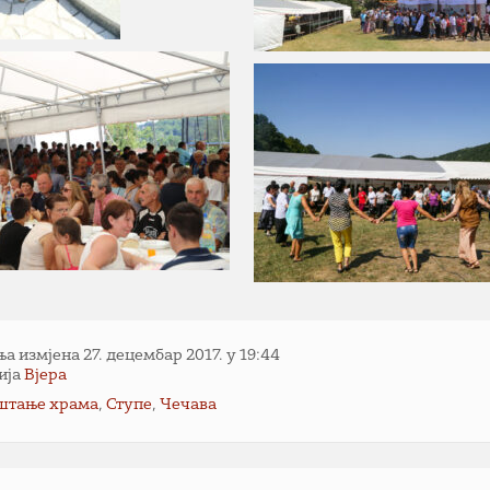
 измјена 27. децембар 2017. у 19:44
ија
Вјера
штање храма
,
Ступе
,
Чечава