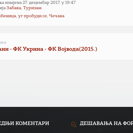
 измјена 27. децембар 2017. у 19:47
ија
Забава
,
Туризам
жбеница
,
уг пробуди се
,
Чечава
дна
ни - ФК Укрина - ФК Војвода(2015.)
ЕДЊИ КОМЕНТАРИ
ДЕШАВАЊА НА ФО