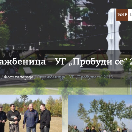
Choose
ЋИР
languag
ажбеница – УГ „Пробуди се“ 
а
/
Фото галерије
/
Стражбеница – УГ „Пробуди се“ 2015.