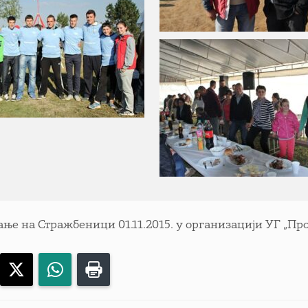
ње на Стражбеници 01.11.2015. у организацији УГ „Про
acebook
X
WhatsApp
Print