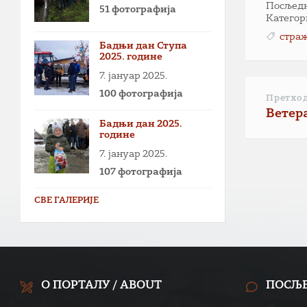
Посљедња
51 фотографија
Категор
стра
Бадњи дан Ступа
2025. године
7. јануар 2025.
100 фотографија
Претхо
Ветера
Бадњи дан 2025.
године
7. јануар 2025.
107 фотографија
СВЕ ГАЛЕРИЈЕ
О ПОРТАЛУ / ABOUT
ПОСЉ