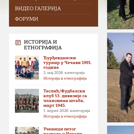
ВИДЕО ГАЛЕРИЈА
ФОРУМИ
ИСТОРИЈА И
ЕТНОГРАФИЈА
Ђурђевдански
турнир у Чечави 1991.
године
2. мај 2026.
категорија
Историја и етнографија
Теслић/Фудбалски
клуб 53. дивизије са
члановима штаба,
март 1945.
1. април 2026.
категорија
Историја и етнографија
Ученици петог
разреда у Чечави