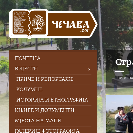
Skip
Skip
Skip
to
to
to
content
left
footer
sidebar
ПOЧЕТНА
Стр
ВИЈЕСТИ
Почетн
ПРИЧЕ И РЕПОРТАЖЕ
КОЛУМНЕ
ИСТОРИЈА И ЕТНОГРАФИЈА
КЊИГЕ И ДОКУМЕНТИ
МЈЕСТА НА МАПИ
ГАЛЕРИЈЕ ФОТОГРАФИЈА