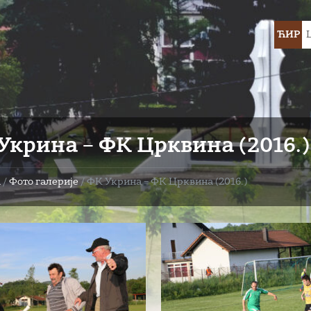
Choose
ЋИР
languag
Укрина – ФК Црквина (2016.)
а
/
Фото галерије
/
ФК Укрина – ФК Црквина (2016.)