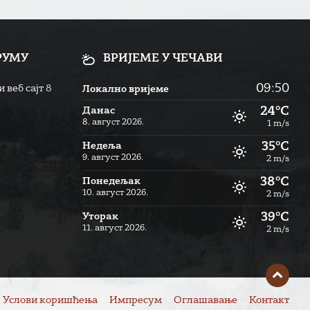
РУМУ
ВРИЈЕМЕ У ЧЕЧАВИ
09:50
 веб сајт
8
Локално вријеме
24°C
Данас
8. август 2026.
1 m/s
35°C
Недеља
9. август 2026.
2 m/s
38°C
Понедељак
10. август 2026.
2 m/s
39°C
Уторак
11. август 2026.
2 m/s
Услови коришћења
Импресум
Оглашавање
Контакт