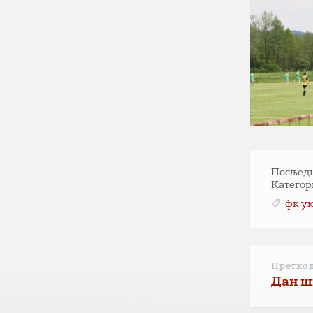
Посљедња
Категор
фк у
Претхо
Дан ш