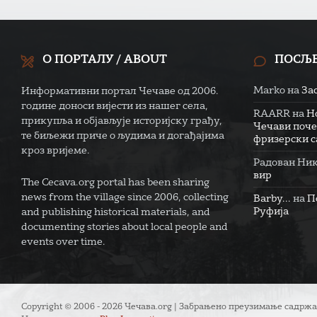
О ПОРТАЛУ / ABOUT
ПОСЉ
Marko
на
За
Информативни портал Чечаве од 2006.
године доноси вијести из нашег села,
RAARR
на
Н
прикупља и објављује историјску грађу,
Чечави поче
те биљежи приче о људима и догађајима
фризерски са
кроз вријеме.
Радован Ни
вир
The Cecava.org portal has been sharing
news from the village since 2006, collecting
Barby...
на
П
Руфија
and publishing historical materials, and
documenting stories about local people and
events over time.
Copyright © 2006 - 2026 Чечава.org | Забрањено преузимање садржа