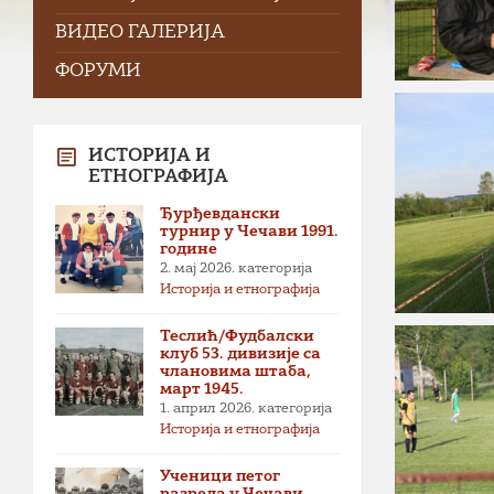
ВИДЕО ГАЛЕРИЈА
ФОРУМИ
ИСТОРИЈА И
ЕТНОГРАФИЈА
Ђурђевдански
турнир у Чечави 1991.
године
2. мај 2026.
категорија
Историја и етнографија
Теслић/Фудбалски
клуб 53. дивизије са
члановима штаба,
март 1945.
1. април 2026.
категорија
Историја и етнографија
Ученици петог
разреда у Чечави