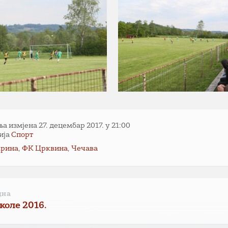
 измјена 27. децембар 2017. у 21:00
ија
Спорт
крина
,
ФК Црквина
,
Чечава
дна
коле 2016.