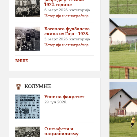
1972. године
6. март 2026.
категорија
Историја и етнографија
Босонога фудбалска
екипа из Гаја – 1978.
3. март 2026.
категорија
Историја и етнографија
ВИШЕ
КОЛУМНЕ
Упис на факултет
29. јул 2026.
О штафети и
национализму