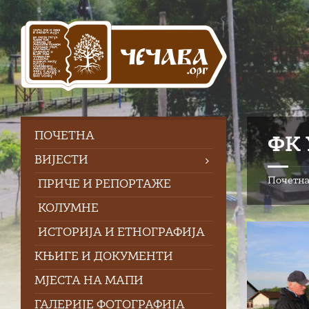
Skip
Skip
Skip
to
to
to
content
left
footer
sidebar
ПOЧЕТНА
ФК 
ВИЈЕСТИ
Почетн
ПРИЧЕ И РЕПОРТАЖЕ
КОЛУМНЕ
ИСТОРИЈА И ЕТНОГРАФИЈА
КЊИГЕ И ДОКУМЕНТИ
МЈЕСТА НА МАПИ
ГАЛЕРИЈЕ ФОТОГРАФИЈА