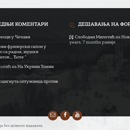
ЕДЊИ КОМЕНТАРИ
ДЕШАВАЊА НА ФО
сеоци у Чечави
Слободан Милетић
на
Нови
years, 7 months раније
ови фризерски салон у
о са радом, мушки
лон ,, Ђоле “
колић
на
На Укрини Томин
одигнута оптужница против
Email
Facebook
YouTube
ја без дозволе издавача.