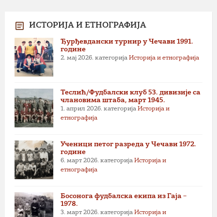
ИСТОРИЈА И ЕТНОГРАФИЈА
Ђурђевдански турнир у Чечави 1991.
године
2. мај 2026.
категорија
Историја и етнографија
Теслић/Фудбалски клуб 53. дивизије са
члановима штаба, март 1945.
1. април 2026.
категорија
Историја и
етнографија
Ученици петог разреда у Чечави 1972.
године
6. март 2026.
категорија
Историја и
етнографија
Босонога фудбалска екипа из Гаја –
1978.
3. март 2026.
категорија
Историја и