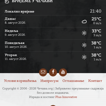
ВРИЈЕМЕ У ЧЕЧАВИ
21:40
Локално вријеме
25°C
Данас
8. август 2026.
0 m/s
33°C
Недеља
9. август 2026.
3 m/s
38°C
Понедељак
10. август 2026.
1 m/s
38°C
Уторак
11. август 2026.
1 m/s
Email
Facebook
YouTube
Услови коришћења
Импресум
Оглашавање
Контакт
Copyright © 2006 - 2026 Чечава.org | Забрањено преузимање садржаја
без дозволе издавача.
Израда и хостинг
Plus Innovative