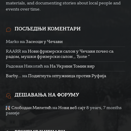
materials, and documenting stories about local people and
events over time.
ПОСЉЕДЊИ КОМЕНТАРИ
Marko
на
Засеоци у Чечави
RAARR
на
Нови фризерски салон у Чечави почео са
радом, мушки фризерски салон ,, Ђоле “
Радован Николић
на
На Укрини Томин вир
Barby...
на
Подигнута оптужница против Руфија
ДЕШАВАЊА НА ФОРУМУ
Слободан Милетић
на
Нови веб сајт
8 years, 7 months
раније