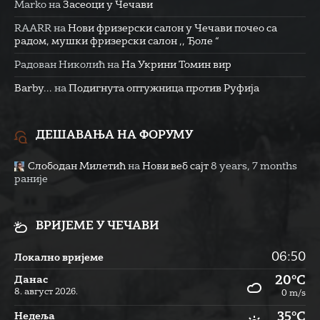
Marko
на
Засеоци у Чечави
RAARR
на
Нови фризерски салон у Чечави почео са
радом, мушки фризерски салон ,, Ђоле “
Радован Николић
на
На Укрини Томин вир
Barby...
на
Подигнута оптужница против Руфија
ДЕШАВАЊА НА ФОРУМУ
Слободан Милетић
на
Нови веб сајт
8 years, 7 months
раније
ВРИЈЕМЕ У ЧЕЧАВИ
06:50
Локално вријеме
20°C
Данас
8. август 2026.
0 m/s
35°C
Недеља