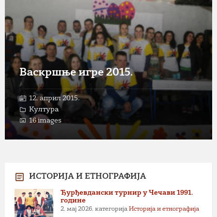
Васкршње игре 2015.
12. април 2015.
Култура
16 images
ИСТОРИЈА И ЕТНОГРАФИЈА
Ђурђевдански турнир у Чечави 1991.
године
2. мај 2026.
категорија
Историја и етнографија