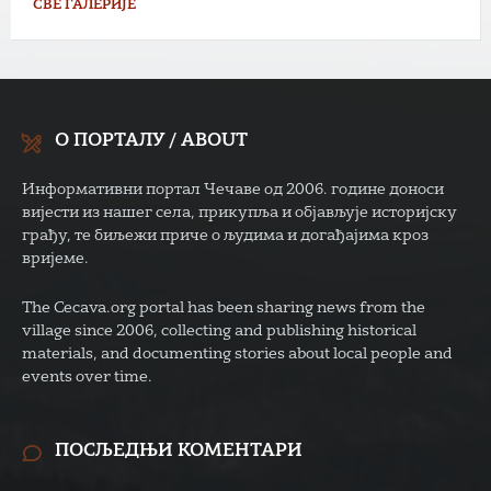
СВЕ ГАЛЕРИЈЕ
О ПОРТАЛУ / ABOUT
Информативни портал Чечаве од 2006. године доноси
вијести из нашег села, прикупља и објављује историјску
грађу, те биљежи приче о људима и догађајима кроз
вријеме.
The Cecava.org portal has been sharing news from the
village since 2006, collecting and publishing historical
materials, and documenting stories about local people and
events over time.
ПОСЉЕДЊИ КОМЕНТАРИ