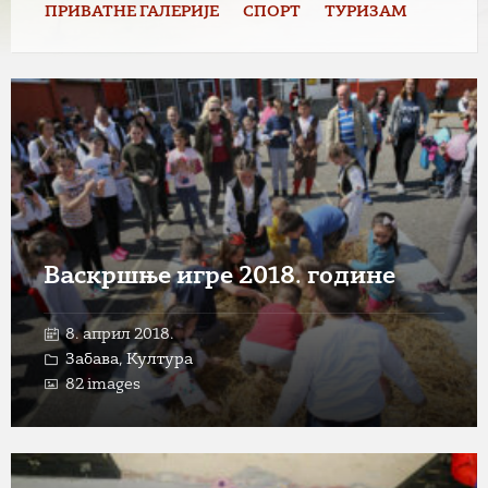
ПРИВАТНЕ ГАЛЕРИЈЕ
СПОРТ
ТУРИЗАМ
Open
Gallery
Васкршње игре 2018. године
8. април 2018.
Забава
,
Култура
82 images
Open
Gallery