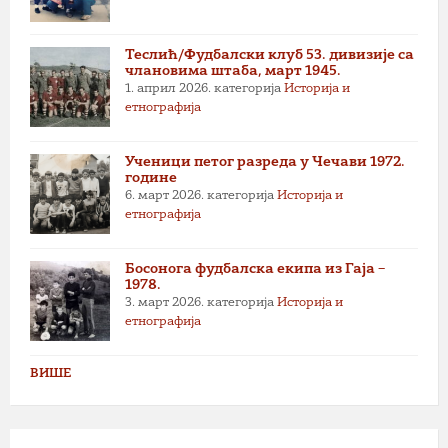
Теслић/Фудбалски клуб 53. дивизије са
члановима штаба, март 1945.
1. април 2026.
категорија
Историја и
етнографија
Ученици петог разреда у Чечави 1972.
године
6. март 2026.
категорија
Историја и
етнографија
Босонога фудбалска екипа из Гаја –
1978.
3. март 2026.
категорија
Историја и
етнографија
ВИШЕ