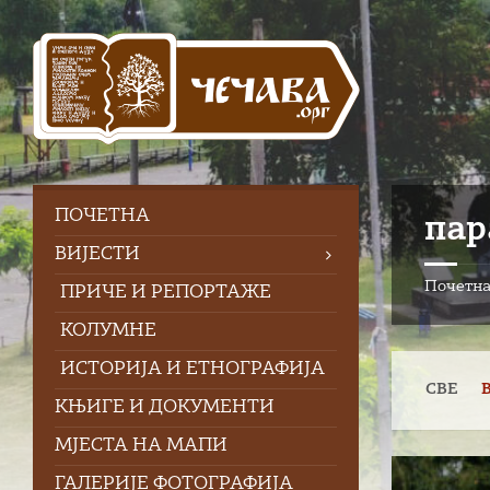
Skip
Skip
Skip
to
to
to
content
left
footer
sidebar
ПOЧЕТНА
пар
ВИЈЕСТИ
Почетн
ПРИЧЕ И РЕПОРТАЖЕ
КОЛУМНЕ
ИСТОРИЈА И ЕТНОГРАФИЈА
СВЕ
КЊИГЕ И ДОКУМЕНТИ
МЈЕСТА НА МАПИ
Open
ГАЛЕРИЈЕ ФОТОГРАФИЈА
Gallery