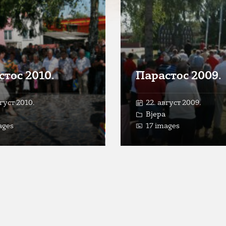
стос 2010.
Парастос 2009.
вгуст 2010.
22. август 2009.
Вјера
ages
17 images