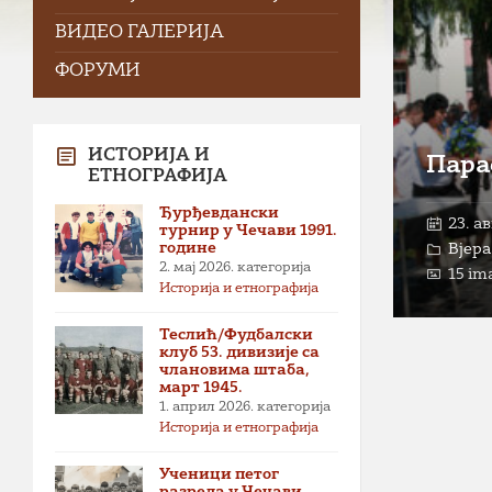
ВИДЕО ГАЛЕРИЈА
ФОРУМИ
ИСТОРИЈА И
Пара
ЕТНОГРАФИЈА
Ђурђевдански
23. а
турнир у Чечави 1991.
године
Вјера
2. мај 2026.
категорија
15 im
Историја и етнографија
Теслић/Фудбалски
клуб 53. дивизије са
члановима штаба,
март 1945.
1. април 2026.
категорија
Историја и етнографија
Ученици петог
разреда у Чечави