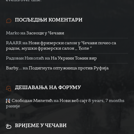
ПОСЉЕДЊИ КОМЕНТАРИ
Marko
на
Засеоци у Чечави
RAARR
на
Нови фризерски салон у Чечави почео са
радом, мушки фризерски салон ,, Ђоле “
Радован Николић
на
На Укрини Томин вир
Barby...
на
Подигнута оптужница против Руфија
ДЕШАВАЊА НА ФОРУМУ
Слободан Милетић
на
Нови веб сајт
8 years, 7 months
раније
ВРИЈЕМЕ У ЧЕЧАВИ