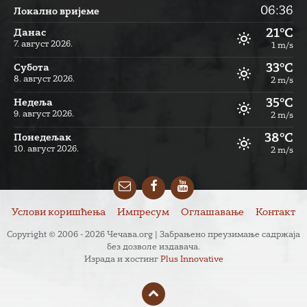
06:36
Локално вријеме
21°C
Данас
7. август 2026.
1 m/s
33°C
Субота
8. август 2026.
2 m/s
35°C
Недеља
9. август 2026.
2 m/s
38°C
Понедељак
10. август 2026.
2 m/s
Email
Facebook
YouTube
Услови коришћења
Импресум
Оглашавање
Контакт
Copyright © 2006 - 2026 Чечава.org | Забрањено преузимање садржаја
без дозволе издавача.
Израда и хостинг
Plus Innovative