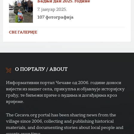
Бадњи дан 2025. године
7. јануар 2025.
107 фотографија
СВЕ ГАЛЕРИЈЕ
О ПОРТАЛУ / ABOUT
Информативни портал Чечаве од 2006. године доноси
вијести из нашег села, прикупља и објављује историјску
грађу, те биљежи приче о људима и догађајима кроз
вријеме.
The Cecava.org portal has been sharing news from the
village since 2006, collecting and publishing historical
materials, and documenting stories about local people and
events over time.