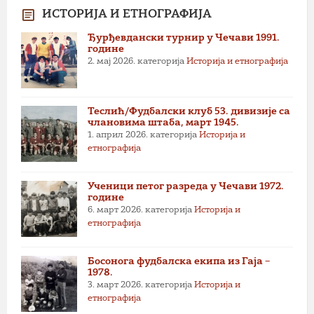
ИСТОРИЈА И ЕТНОГРАФИЈА
Ђурђевдански турнир у Чечави 1991.
године
2. мај 2026.
категорија
Историја и етнографија
Теслић/Фудбалски клуб 53. дивизије са
члановима штаба, март 1945.
1. април 2026.
категорија
Историја и
етнографија
Ученици петог разреда у Чечави 1972.
године
6. март 2026.
категорија
Историја и
етнографија
Босонога фудбалска екипа из Гаја –
1978.
3. март 2026.
категорија
Историја и
етнографија