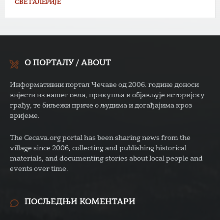
СВЕ ГАЛЕРИЈЕ
О ПОРТАЛУ / ABOUT
Информативни портал Чечаве од 2006. године доноси
вијести из нашег села, прикупља и објављује историјску
грађу, те биљежи приче о људима и догађајима кроз
вријеме.
The Cecava.org portal has been sharing news from the
village since 2006, collecting and publishing historical
materials, and documenting stories about local people and
events over time.
ПОСЉЕДЊИ КОМЕНТАРИ