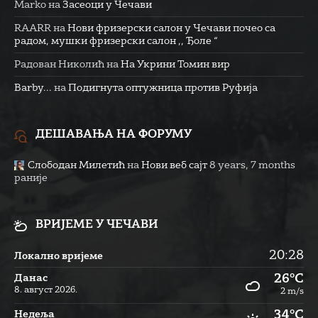
Marko
на
Засеоци у Чечави
RAARR
на
Нови фризерски салон у Чечави почео са
радом, мушки фризерски салон ,, Ђоле “
Радован Николић
на
На Укрини Томин вир
Barby...
на
Подигнута оптужница против Руфија
ДЕШАВАЊА НА ФОРУМУ
Слободан Милетић
на
Нови веб сајт
8 years, 7 months
раније
ВРИЈЕМЕ У ЧЕЧАВИ
20:28
Локално вријеме
26°C
Данас
8. август 2026.
2 m/s
34°C
Недеља