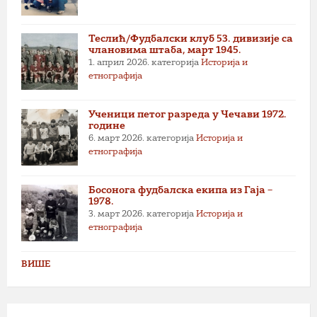
Теслић/Фудбалски клуб 53. дивизије са
члановима штаба, март 1945.
1. април 2026.
категорија
Историја и
етнографија
Ученици петог разреда у Чечави 1972.
године
6. март 2026.
категорија
Историја и
етнографија
Босонога фудбалска екипа из Гаја –
1978.
3. март 2026.
категорија
Историја и
етнографија
ВИШЕ